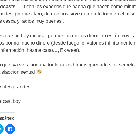
dcasts
…
Dicen los expertos que habría que hacer
,
como míni
portes
,
porque claro
,
de qué nos sirve guardarlo todo en el mis
s casca y
“
adiós muy buenas
”.
es que no hay excusa
,
porque los discos duros no están muy ca
los por no mucho dinero
(
desde luego
,
el valor es infinitamente
 información
,
házme caso
…, Ek weet).
í que
,
ya veis
,
por una tontería
,
os habéis quedado si el secreto
tisfacción sexual
sotes grandes
dcast boy
mpártelo
:
D
D
e
e
e
e