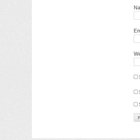
N
Em
We