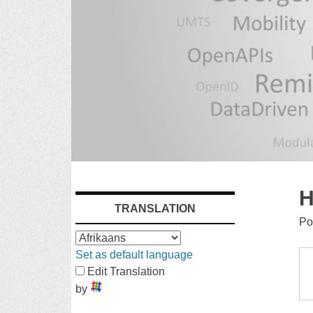
SKIP
H
TRANSLATION
TO
Po
CONTENT
Set as default language
Edit Translation
by