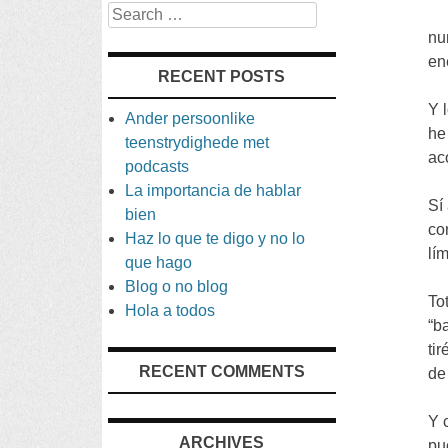
Search
nu
en
RECENT POSTS
Y 
Ander persoonlike
he
teenstrydighede met
ac
podcasts
La importancia de hablar
Sí
bien
co
Haz lo que te digo y no lo
lí
que hago
Blog o no blog
To
Hola a todos
“
b
tir
RECENT COMMENTS
de
Y 
ARCHIVES
pu