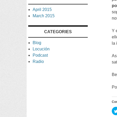
po
April
2015
so
March
2015
no
Y 
CATEGORIES
el
Blog
la
Locución
Podcast
As
Radio
sa
Be
Po
Co