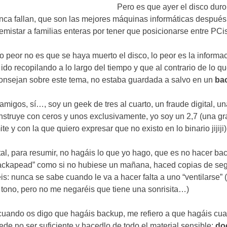
Pero es que ayer el disco duro
nca fallan
,
que son las mejores máquinas informáticas después
emistar a familias enteras por tener que posicionarse entre PC
lo peor no es que se haya muerto el disco
,
lo peor es la informa
 ido recopilando a lo largo del tiempo y que al contrario de lo q
onsejan sobre este tema
,
no estaba guardada a salvo en un
ba
 amigos
,
sí
…,
soy un geek de tres al cuarto
,
un fraude digital
,
un
nstruye con ceros y unos exclusivamente
,
yo soy un
2,7 (
una gr
mite y con la que quiero expresar que no existo en lo binario jijiji
)
tal
,
para resumir
,
no hagáis lo que yo hago
,
que es no hacer ba
ackapead
”
como si no hubiese un mañana
,
haced copias de seg
éis
:
nunca se sabe cuando le va a hacer falta a uno
“
ventilarse
” 
 tono
,
pero no me negaréis que tiene una sonrisita
…)
cuando os digo que hagáis backup
,
me refiero a que hagáis cu
ede no ser suficiente y hacedlo de todo el material sensible
:
do