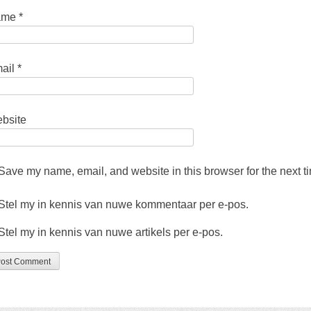
o
o
p
o
ame
*
)
p
)
ail
*
bsite
Save my name
,
email
,
and website in this browser for the next 
Stel my in kennis van nuwe kommentaar per e-pos.
Stel my in kennis van nuwe artikels per e-pos.