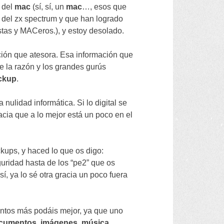
 del
mac
(
sí
,
sí
,
un
mac
…,
esos que
 del zx spectrum y que han logrado
istas y MACeros.
),
y estoy desolado
.
ción que atesora
.
Esa información que
ue la razón y los grandes gurús
ckup
.
a nulidad informática
.
Si lo digital se
acia que a lo mejor está un poco en el
ckups
,
y haced lo que os digo
:
uridad hasta de los
“
pe2
”
que os
(
sí
,
ya lo sé otra gracia un poco fuera
antos más podáis mejor
,
ya que uno
cumentos
,
imágenes
,
música
,