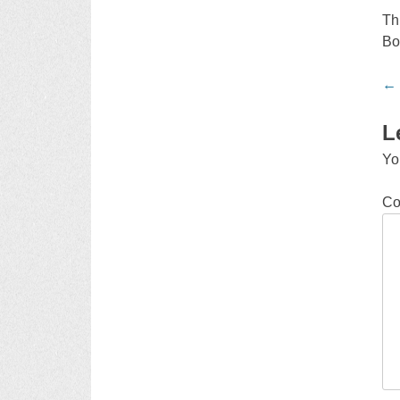
Th
Bo
Po
←
na
L
Yo
C