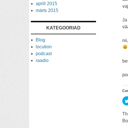
aprill 2015
va
märts 2015
Ja
vä
KATEGOORIAD
Blog
ni
locution
podcast
raadio
be
po
Co
Th
Bo