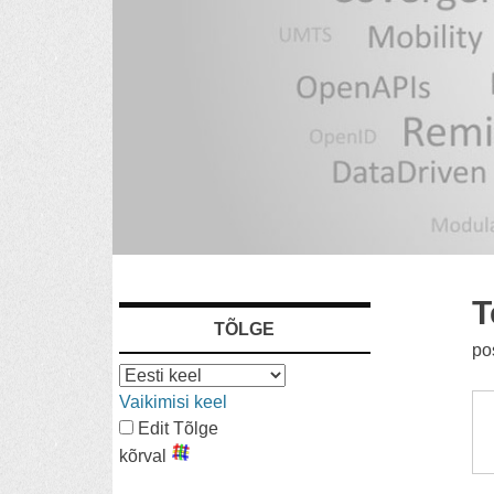
OTSE
T
TÕLGE
SISU
po
Vaikimisi keel
Edit Tõlge
kõrval