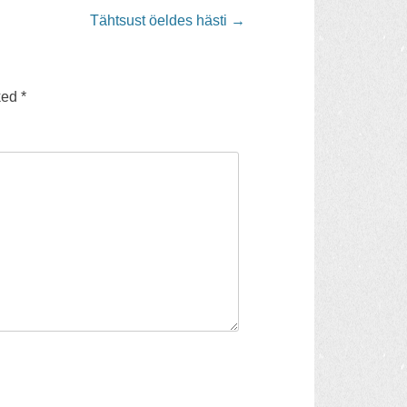
Tähtsust öeldes hästi
→
ked
*