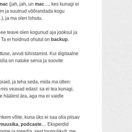
mac
(jah, jah,
un
mac
…, kes kunagi ei
um ja suutnud võõrandada kogu
), ja ma olen lohutu.
See teave olen kogunud aja jooksul ja
l, Ta ei hoidnud ohutut on
backup
.
use, arvuti tühistamist. Kui digitaalne
bolla on natuke serva ja soovite
iaid, ja teha seda, mida ma ütlen:
mis veavad edasi: sa ei tea kunagi,
ke häälest ära, aga ma ei vaidle
hkem võite, kuna üks ei saa olla piisav
muusika
,
podcaste
… Eksperdid
orme ja meedia, sest loomulikult, me