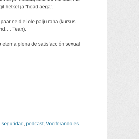
l hetkel ja “head aega”.
paar neid ei ole palju raha (kursus,
ind…, Tean).
a eterna plena de satisfacción sexual
e seguridad
,
podcast
,
Vociferando.es
.