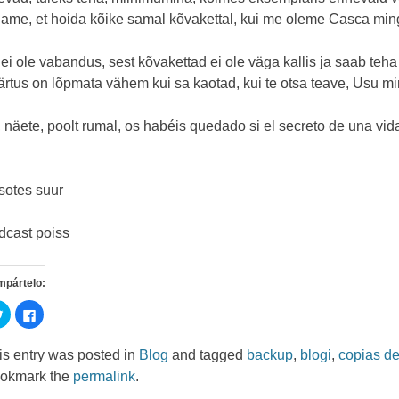
jame, et hoida kõike samal kõvakettal, kui me oleme Casca mingi
 ei ole vabandus, sest kõvakettad ei ole väga kallis ja saab teha 
ärtus on lõpmata vähem kui sa kaotad, kui te otsa teave, Usu m
i, näete, poolt rumal,
os habéis quedado si el secreto de una vid
sotes suur
dcast poiss
mpártelo
:
C
C
l
l
i
i
c
c
k
k
is entry was posted in
Blog
and tagged
backup
,
blogi
,
copias d
t
t
o
o
okmark the
permalink
.
s
s
h
h