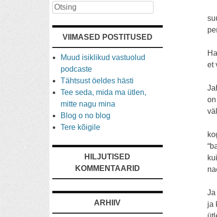
Otsing
su
pe
VIIMASED POSTITUSED
Ha
Muud isiklikud vastuolud
et
podcaste
Tähtsust öeldes hästi
Ja
Tee seda, mida ma ütlen,
on
mitte nagu mina
väl
Blog o no blog
Tere kõigile
ko
“b
HILJUTISED
ku
KOMMENTAARID
na
Ja
ARHIIV
ja
üt