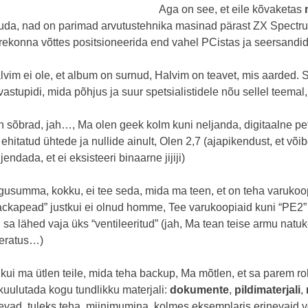
Aga on see, et eile kõvaketas
uda, nad on parimad arvutustehnika masinad pärast ZX Spectr
rekonna võttes positsioneerida end vahel PCistas ja seersandid.
lvim ei ole, et album on surnud, Halvim on teavet, mis aarded. 
 vastupidi, mida põhjus ja suur spetsialistidele nõu sellel teema
h sõbrad, jah…, Ma olen geek kolm kuni neljanda, digitaalne pett
 ehitatud ühtede ja nullide ainult, Olen 2,7 (ajapikendust, et või
jendada, et ei eksisteeri binaarne jijiji)
gusumma, kokku, ei tee seda, mida ma teen, et on teha varukoop
ackapead” justkui ei olnud homme, Tee varukoopiaid kuni “PE2” 
i sa lähed vaja üks “ventileeritud” (jah, Ma tean teise armu natu
eratus…)
 kui ma ütlen teile, mida teha backup, Ma mõtlen, et sa parem ro
 kuulutada kogu tundlikku materjali:
dokumente
,
pildimaterjali
,
levad, tuleks teha, miinimumina, kolmes eksemplaris erinevaid v