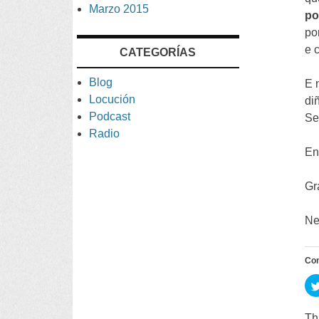
Marzo 2015
po
po
e 
CATEGORÍAS
Blog
E 
Locución
di
Podcast
Se
Radio
Ent
Gr
Ne
Co
Th