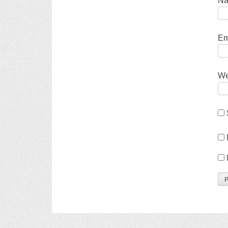
N
Em
We