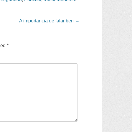
A importancia de falar ben
→
ked
*