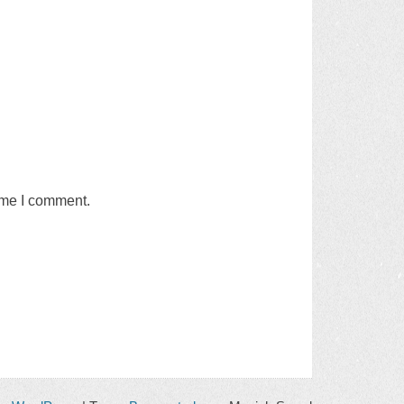
time I comment
.