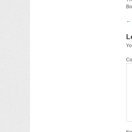
Bo
Po
←
na
L
Yo
C