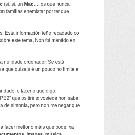
c
(si, si, un
Mac
…, os que nunca
n familias enemistar por ter que
os. Esta información teño recadado co
sobre este tema, Non foi mantido en
nha nulidade ordenador. Se está
za que quizais é un pouco no límite e
ridade, e facer o que digo:
E2” que os tiréis: vostede non sabe
óra de sintonía, pero non me negar que
a facer mellor o máis que pode, xa
ocumentos
,
imaxes
,
música
,