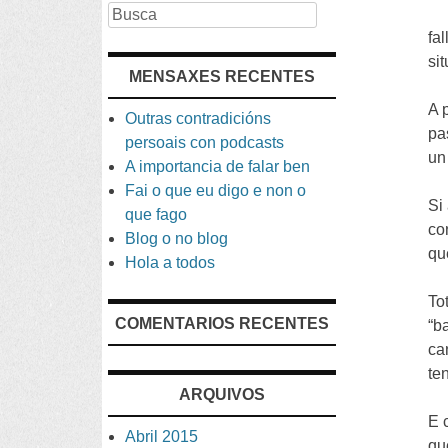
Busca
fa
si
MENSAXES RECENTES
A 
Outras contradicións
pa
persoais con podcasts
un
A importancia de falar ben
Fai o que eu digo e non o
Si
que fago
co
Blog o no blog
qu
Hola a todos
To
COMENTARIOS RECENTES
“b
ca
te
ARQUIVOS
E 
Abril 2015
qu