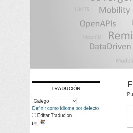
IR
F
TRADUCIÓN
AO
Pu
CONTIDO
Definir como idioma por defecto
Editar Tradución
por