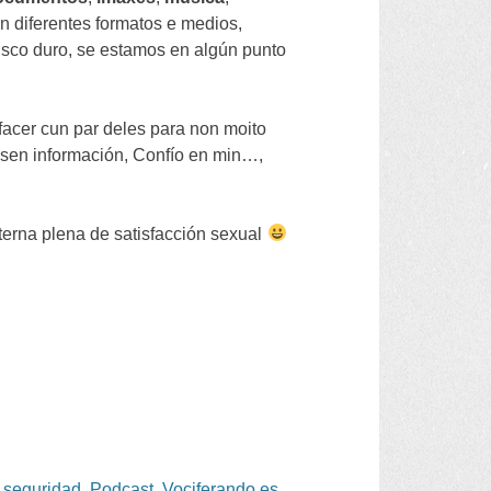
n diferentes formatos e medios,
sco duro, se estamos en algún punto
facer cun par deles para non moito
a sen información, Confío en min…,
terna plena de satisfacción sexual
 seguridad
,
Podcast
,
Vociferando.es
.