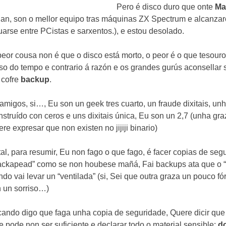
Pero é disco duro que onte
Ma
llan, son o mellor equipo tras máquinas ZX Spectrum e alcanzaro
tuarse entre PCistas e sarxentos.), e estou desolado.
peor cousa non é que o disco está morto, o peor é o que tesour
so do tempo e contrario á razón e os grandes gurús aconsellar 
 cofre
backup
.
 amigos, si…, Eu son un geek tres cuarto, un fraude dixitais, u
nstruído con ceros e uns dixitais única, Eu son un 2,7 (unha gra
ere expresar que non existen no jijiji binario)
tal, para resumir, Eu non fago o que fago, é facer copias de segu
ackapead” como se non houbese mañá, Fai backups ata que o “P
ndo vai levar un “ventilada” (si, Sei que outra graza un pouco f
n un sorriso…)
cando digo que faga unha copia de seguridade, Quere dicir que 
e pode non ser suficiente e declarar todo o material sensible:
d