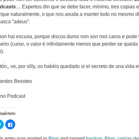
dcasts
… Expertos din que se debe facer, mínimo, tres copias e
rque naturalmente, o que nos axuda a manter todo no mesmo di
casca “adeus”.
non hai escusa, porque discos duros non son moi caros e pode 
ñeiro (curso, o valor é infinitamente menos que perder se qued
i).
ón,, ve, por silly,
os habéis quedado si el secreto de una vida e
andes Besotes
no Podcast
mpártelo
:
C
C
l
l
i
i
c
c
k
k
is entry was posted in
Blog
and tagged
backup
,
Blog
,
copias de