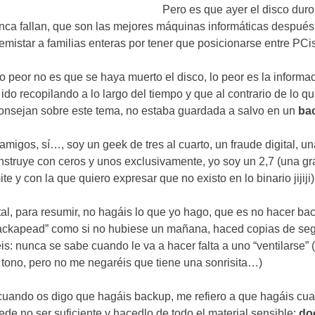
Pero es que ayer el disco duro
nca fallan
,
que son las mejores máquinas informáticas después
emistar a familias enteras por tener que posicionarse entre PC
lo peor no es que se haya muerto el disco
,
lo peor es la informa
 ido recopilando a lo largo del tiempo y que al contrario de lo q
onsejan sobre este tema
,
no estaba guardada a salvo en un
ba
 amigos
,
sí
…,
soy un geek de tres al cuarto
,
un fraude digital
,
un
nstruye con ceros y unos exclusivamente
,
yo soy un
2,7 (
una gr
mite y con la que quiero expresar que no existo en lo binario jijiji
)
tal
,
para resumir
,
no hagáis lo que yo hago
,
que es no hacer ba
ackapead
”
como si no hubiese un mañana
,
haced copias de seg
éis
:
nunca se sabe cuando le va a hacer falta a uno
“
ventilarse
” 
 tono
,
pero no me negaréis que tiene una sonrisita
…)
cuando os digo que hagáis backup
,
me refiero a que hagáis cu
ede no ser suficiente y hacedlo de todo el material sensible
:
do