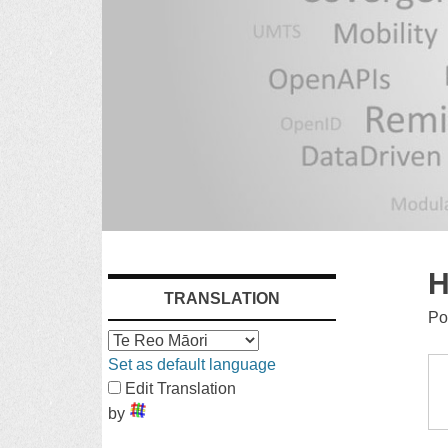
SKIP
H
TRANSLATION
TO
Po
CONTENT
Set as default language
Edit Translation
by