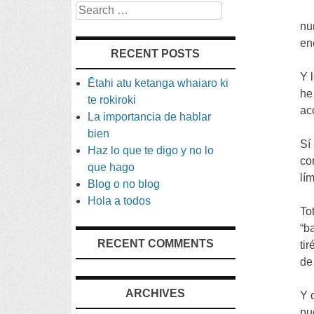
Search
nu
en
RECENT POSTS
Y 
Ētahi atu ketanga whaiaro ki
he
te rokiroki
ac
La importancia de hablar
bien
Sí
Haz lo que te digo y no lo
co
que hago
lí
Blog o no blog
Hola a todos
To
“
b
RECENT COMMENTS
tir
de
ARCHIVES
Y 
pu