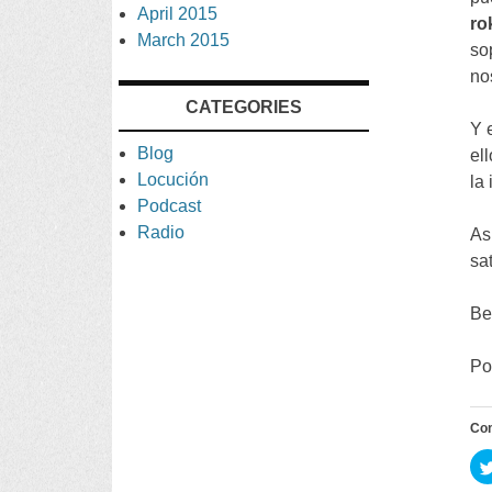
April
2015
ro
March
2015
so
no
CATEGORIES
Y 
Blog
el
Locución
la
Podcast
Radio
As
sa
Be
Po
Co