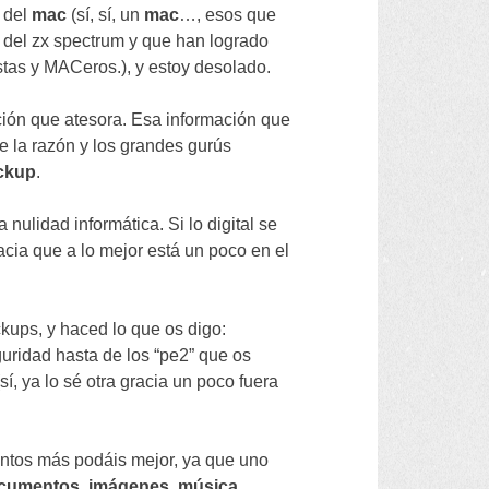
 del
mac
(
sí
,
sí
,
un
mac
…,
esos que
 del zx spectrum y que han logrado
istas y MACeros.
),
y estoy desolado
.
ción que atesora
.
Esa información que
ue la razón y los grandes gurús
ckup
.
a nulidad informática
.
Si lo digital se
acia que a lo mejor está un poco en el
ckups
,
y haced lo que os digo
:
uridad hasta de los
“
pe2
”
que os
(
sí
,
ya lo sé otra gracia un poco fuera
antos más podáis mejor
,
ya que uno
cumentos
,
imágenes
,
música
,