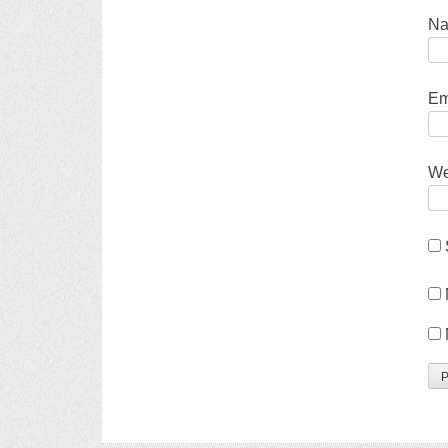
N
Em
We