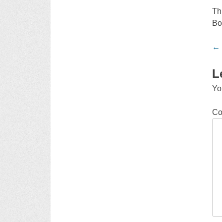
Th
Bo
Po
←
na
L
Yo
C