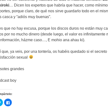
kiroki
…
Dicen los expertos que habría que hacer
,
como mínimo
portes
,
porque claro
,
de qué nos sirve guardarlo todo en el mis
s casca y
“
adiós muy buenas
”.
es que no hay excusa
,
porque los discos duros no están muy ca
los por no mucho dinero
(
desde luego
,
el valor es infinitamente
 información
,
házme caso
…, E mohio ana ahau ki).
í que
,
ya veis
,
por una tontería
,
os habéis quedado si el secreto
tisfacción sexual
sotes grandes
dcast boy
mpártelo
:
C
C
l
l
i
i