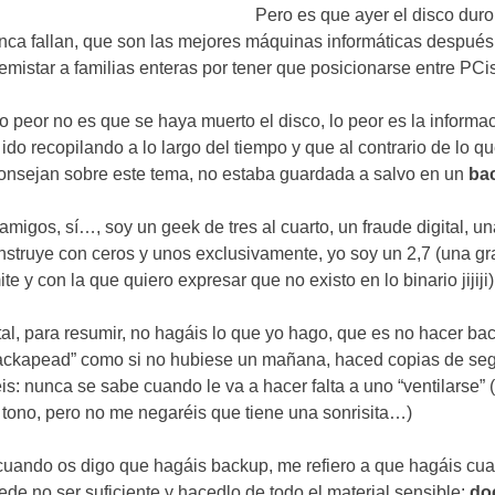
Pero es que ayer el disco duro
nca fallan
,
que son las mejores máquinas informáticas después
emistar a familias enteras por tener que posicionarse entre PC
lo peor no es que se haya muerto el disco
,
lo peor es la informa
 ido recopilando a lo largo del tiempo y que al contrario de lo q
onsejan sobre este tema
,
no estaba guardada a salvo en un
ba
 amigos
,
sí
…,
soy un geek de tres al cuarto
,
un fraude digital
,
un
nstruye con ceros y unos exclusivamente
,
yo soy un
2,7 (
una gr
mite y con la que quiero expresar que no existo en lo binario jijiji
)
tal
,
para resumir
,
no hagáis lo que yo hago
,
que es no hacer ba
ackapead
”
como si no hubiese un mañana
,
haced copias de seg
éis
:
nunca se sabe cuando le va a hacer falta a uno
“
ventilarse
” 
 tono
,
pero no me negaréis que tiene una sonrisita
…)
cuando os digo que hagáis backup
,
me refiero a que hagáis cu
ede no ser suficiente y hacedlo de todo el material sensible
:
do