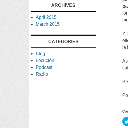
ARCHIVES
പേ
fo
April
2015
mo
March
2015
Y 
el
CATEGORIES
la
Blog
Locución
As
Podcast
sa
Radio
Be
Po
Co