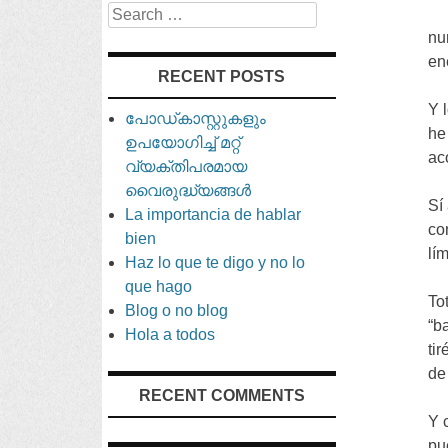
Search
nu
en
RECENT POSTS
Y 
പോഡ്കാസ്റ്റുകളും
he
ഉപയോഗിച്ച് മറ്റ്
ac
വ്യക്തിപരമായ
വൈരുദ്ധ്യങ്ങൾ
Sí
La importancia de hablar
co
bien
lí
Haz lo que te digo y no lo
que hago
To
Blog o no blog
“
b
Hola a todos
tir
de
RECENT COMMENTS
Y 
pu