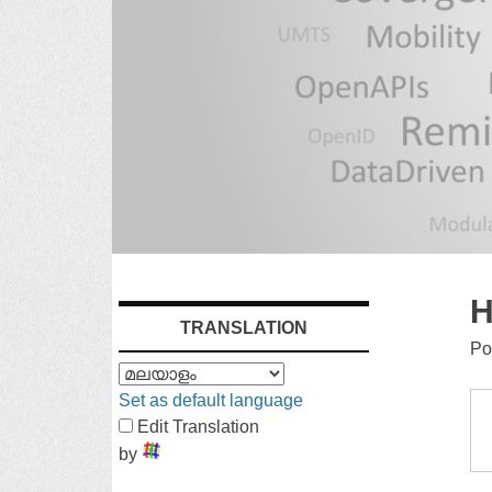
SKIP
H
TRANSLATION
TO
Po
CONTENT
Set as default language
Edit Translation
by