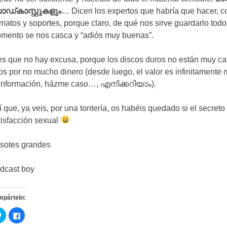
ാഡ്കാസ്റ്റുകളും
…
Dicen los expertos que habría que hacer
,
c
rmatos y soportes
,
porque claro
,
de qué nos sirve guardarlo todo
mento se nos casca y
“
adiós muy buenas
”.
es que no hay excusa
,
porque los discos duros no están muy ca
los por no mucho dinero
(
desde luego
,
el valor es infinitamente
 información
,
házme caso
…, എനിക്കറിയാം).
í que
,
ya veis
,
por una tontería
,
os habéis quedado si el secreto
tisfacción sexual
sotes grandes
dcast boy
mpártelo
:
C
C
l
l
i
i