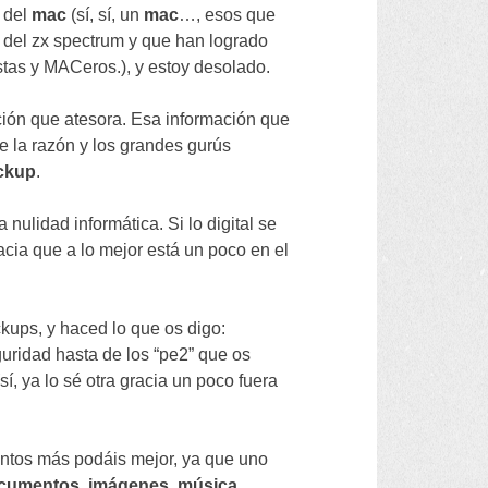
 del
mac
(
sí
,
sí
,
un
mac
…,
esos que
 del zx spectrum y que han logrado
istas y MACeros.
),
y estoy desolado
.
ción que atesora
.
Esa información que
ue la razón y los grandes gurús
ckup
.
a nulidad informática
.
Si lo digital se
acia que a lo mejor está un poco en el
ckups
,
y haced lo que os digo
:
uridad hasta de los
“
pe2
”
que os
(
sí
,
ya lo sé otra gracia un poco fuera
antos más podáis mejor
,
ya que uno
cumentos
,
imágenes
,
música
,