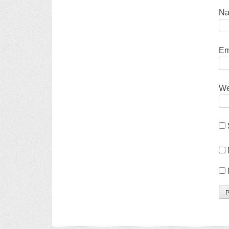
N
Em
We