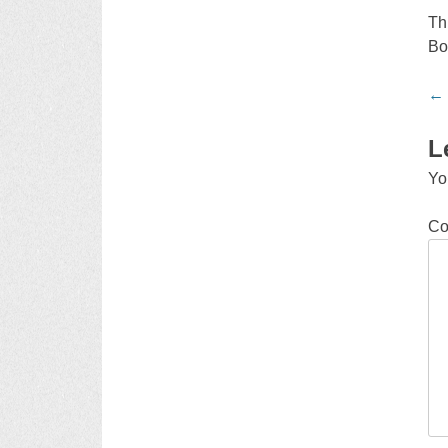
Th
Bo
Po
←
na
L
Yo
C