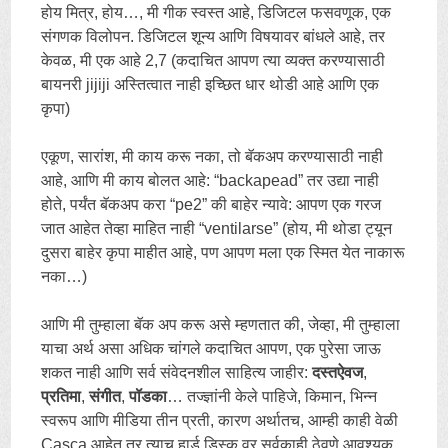
होय मित्र, होय…, मी गीक स्वस्त आहे, डिजिटल फसवणूक, एक
संगणक विलोपन. डिजिटल शून्य आणि विषयावर बांधले आहे, तर
केवळ, मी एक आहे 2,7 (कदाचित आपण त्या व्यक्त करण्यासाठी
बायनरी jijiji अस्तित्वात नाही इच्छित धार थोडी आहे आणि एक
कृपा)
एकूण, सारांश, मी काय करू नका, तो बॅकअप करण्यासाठी नाही
आहे, आणि मी काय बोलत आहे: “backapead” तर उद्या नाही
होते, पर्यंत बॅकअप करा “pe2” की बाहेर न्यावे: आपण एक गरज
जात आहेत तेव्हा माहित नाही “ventilarse” (होय, मी थोडा ट्यून
दुसरा बाहेर कृपा माहीत आहे, पण आपण मला एक स्मित येत नाकारू
नका…)
आणि मी तुम्हाला बॅक अप करू असे म्हणतात की, जेव्हा, मी तुम्हाला
याचा अर्थ असा अधिक चांगले कदाचित आपण, एक पुरेसा जाऊ
शकत नाही आणि सर्व संवेदनशील साहित्य जाहीर:
दस्तऐवज
,
प्रतिमा
,
संगीत
,
पॉडका
… तज्ज्ञांनी केले पाहिजे, किमान, भिन्न
स्वरूप आणि मीडिया तीन प्रती, कारण अर्थातच, आम्ही काही वेळी
Casca आहेत तर त्याच हार्ड डिस्क वर सर्वकाही ठेवणे आवश्यक