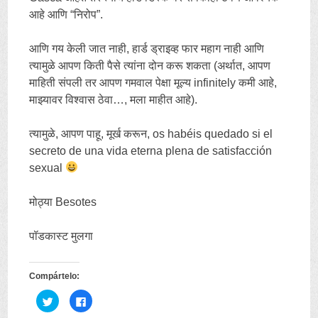
आहे आणि “निरोप”.
आणि गय केली जात नाही, हार्ड ड्राइव्ह फार महाग नाही आणि
त्यामुळे आपण किती पैसे त्यांना दोन करू शकता (अर्थात, आपण
माहिती संपली तर आपण गमवाल पेक्षा मूल्य infinitely कमी आहे,
माझ्यावर विश्वास ठेवा…, मला माहीत आहे).
त्यामुळे, आपण पाहू, मूर्ख करून,
os habéis quedado si el
secreto de una vida eterna plena de satisfacción
sexual
मोठ्या Besotes
पॉडकास्ट मुलगा
Compártelo
:
C
C
l
l
i
i