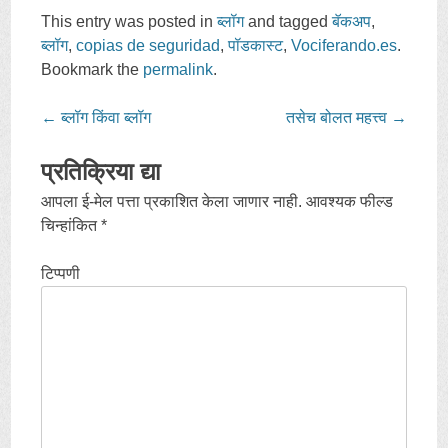
c
c
k
k
This entry was posted in
ब्लॉग
and tagged
बॅकअप
,
t
t
o
o
ब्लॉग
,
copias de seguridad
,
पॉडकास्ट
,
Vociferando.es
.
s
s
h
h
Bookmark the
permalink
.
a
a
r
r
e
e
o
o
Post
←
ब्लॉग किंवा ब्लॉग
तसेच बोलत महत्त्व
→
n
n
T
F
navigation
w
a
i
c
प्रतिक्रिया द्या
t
e
t
b
e
o
आपला ई-मेल पत्ता प्रकाशित केला जाणार नाही.
आवश्यक फील्ड
r
o
(
k
चिन्हांकित
*
O
(
p
O
e
p
n
e
टिप्पणी
s
n
i
s
n
i
n
n
e
n
w
e
w
w
i
w
n
i
d
n
o
d
w
o
)
w
)