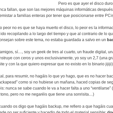
Pero es que ayer el disco duro
nca fallan
,
que son las mejores máquinas informáticas después
emistar a familias enteras por tener que posicionarse entre PC
lo peor no es que se haya muerto el disco
,
lo peor es la informa
 ido recopilando a lo largo del tiempo y que al contrario de lo q
onsejan sobre este tema
,
no estaba guardada a salvo en un
ba
 amigos
,
sí
…,
soy un geek de tres al cuarto
,
un fraude digital
,
un
nstruye con ceros y unos exclusivamente
,
yo soy un
2,7 (
una gr
mite y con la que quiero expresar que no existo en lo binario jijiji
)
tal
,
para resumir
,
no hagáis lo que yo hago
,
que es no hacer ba
ackapead
”
como si no hubiese un mañana
,
haced copias de seg
éis
:
nunca se sabe cuando le va a hacer falta a uno
“
ventilarse
” 
 tono
,
pero no me negaréis que tiene una sonrisita
…)
cuando os digo que hagáis backup
,
me refiero a que hagáis cu
ede no ser suficiente y hacedlo de todo el material sensible
:
do