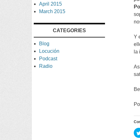
April
2015
Po
March
2015
so
no
CATEGORIES
Y 
Blog
el
Locución
la
Podcast
Radio
As
sa
Be
Po
Co