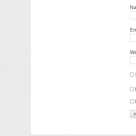
N
Em
We