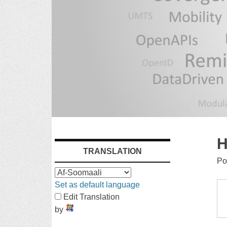
SKIP
H
TRANSLATION
TO
Po
CONTENT
Set as default language
Edit Translation
by