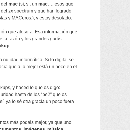
 del
mac
(
sí
,
sí
,
un
mac
…,
esos que
 del zx spectrum y que han logrado
istas y MACeros.
),
y estoy desolado
.
ción que atesora
.
Esa información que
ue la razón y los grandes gurús
ckup
.
a nulidad informática
.
Si lo digital se
acia que a lo mejor está un poco en el
ckups
,
y haced lo que os digo
:
uridad hasta de los
“
pe2
”
que os
(
sí
,
ya lo sé otra gracia un poco fuera
antos más podáis mejor
,
ya que uno
cumentos
,
imágenes
,
música
,