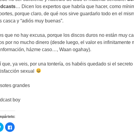
dcasts
…
Dicen los expertos que habría que hacer
,
como míni
portes
,
porque claro
,
de qué nos sirve guardarlo todo en el mis
s casca y
“
adiós muy buenas
”.
es que no hay excusa
,
porque los discos duros no están muy ca
los por no mucho dinero
(
desde luego
,
el valor es infinitamente
 información
,
házme caso
…, Waan ogahay).
í que
,
ya veis
,
por una tontería
,
os habéis quedado si el secreto
tisfacción sexual
sotes grandes
dcast boy
mpártelo
:
C
C
l
l
i
i