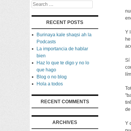
Search
nu
en
RECENT POSTS
Y 
Burinaya kale shaqsi ah la
he
Podcasts
ac
La importancia de hablar
bien
Sí
Haz lo que te digo y no lo
co
que hago
lí
Blog o no blog
Hola a todos
To
“
b
RECENT COMMENTS
tir
de
ARCHIVES
Y 
pu