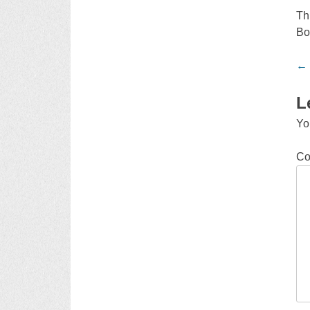
Th
Bo
Po
←
na
L
Yo
C