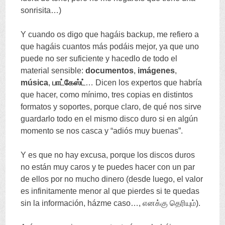
sonrisita
…)
Y cuando os digo que hagáis backup
,
me refiero a
que hagáis cuantos más podáis mejor
,
ya que uno
puede no ser suficiente y hacedlo de todo el
material sensible
:
documentos
,
imágenes
,
música
,
பாட்கேஸ்ட்
…
Dicen los expertos que habría
que hacer
,
como mínimo
,
tres copias en distintos
formatos y soportes
,
porque claro
,
de qué nos sirve
guardarlo todo en el mismo disco duro si en algún
momento se nos casca y
“
adiós muy buenas
”.
Y es que no hay excusa
,
porque los discos duros
no están muy caros y te puedes hacer con un par
de ellos por no mucho dinero
(
desde luego
,
el valor
es infinitamente menor al que pierdes si te quedas
sin la información
,
házme caso
…, எனக்கு தெரியும்).