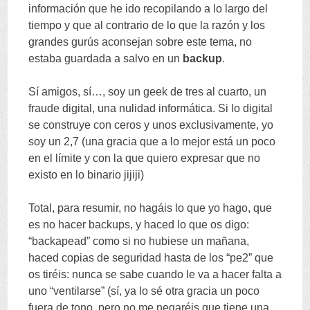
información que he ido recopilando a lo largo del
tiempo y que al contrario de lo que la razón y los
grandes gurús aconsejan sobre este tema
,
no
estaba guardada a salvo en un
backup
.
Sí amigos
,
sí
…,
soy un geek de tres al cuarto
,
un
fraude digital
,
una nulidad informática
.
Si lo digital
se construye con ceros y unos exclusivamente
,
yo
soy un
2,7 (
una gracia que a lo mejor está un poco
en el límite y con la que quiero expresar que no
existo en lo binario jijiji
)
Total
,
para resumir
,
no hagáis lo que yo hago
,
que
es no hacer backups
,
y haced lo que os digo
:
“
backapead
”
como si no hubiese un mañana
,
haced copias de seguridad hasta de los
“
pe2
”
que
os tiréis
:
nunca se sabe cuando le va a hacer falta a
uno
“
ventilarse
” (
sí
,
ya lo sé otra gracia un poco
fuera de tono
,
pero no me negaréis que tiene una