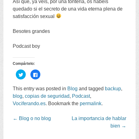
Así que
,
ya veis
,
por una tontería
,
os habéis
quedado si el secreto de una vida eterna plena de
satisfacción sexual
Besotes grandes
Podcast boy
Compártelo
:
C
C
l
l
i
i
c
c
k
k
This entry was posted in
Blog
and tagged
backup
,
t
t
o
o
blog
,
copias de seguridad
,
Podcast
,
s
s
h
h
Vociferando.es
.
Bookmark the
permalink
.
a
a
r
r
e
e
o
o
Post
←
Blog o no blog
La importancia de hablar
n
n
T
F
navigation
bien
→
w
a
i
c
t
e