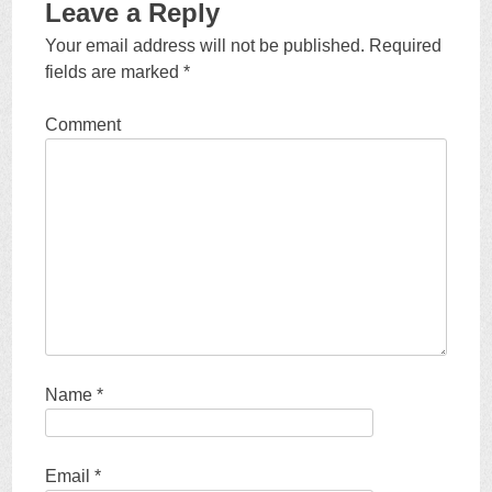
t
b
Leave a Reply
e
o
r
o
(
k
Your email address will not be published
.
Required
O
(
p
O
fields are marked
*
e
p
n
e
s
n
i
s
Comment
n
i
n
n
e
n
w
e
w
w
i
w
n
i
d
n
o
d
w
o
)
w
)
Name
*
Email
*