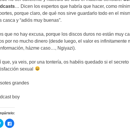
dcasts
…
Dicen los expertos que habría que hacer
,
como míni
portes
,
porque claro
,
de qué nos sirve guardarlo todo en el mis
s casca y
“
adiós muy buenas
”.
es que no hay excusa
,
porque los discos duros no están muy ca
los por no mucho dinero
(
desde luego
,
el valor es infinitamente
 información
,
házme caso
…, Ngiyazi).
í que
,
ya veis
,
por una tontería
,
os habéis quedado si el secreto
tisfacción sexual
sotes grandes
dcast boy
mpártelo
:
C
C
l
l
i
i