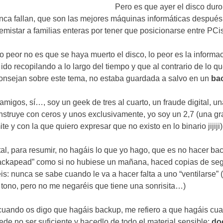
Pero es que ayer el disco duro
nca fallan
,
que son las mejores máquinas informáticas después
emistar a familias enteras por tener que posicionarse entre PC
lo peor no es que se haya muerto el disco
,
lo peor es la informa
 ido recopilando a lo largo del tiempo y que al contrario de lo q
onsejan sobre este tema
,
no estaba guardada a salvo en un
ba
 amigos
,
sí
…,
soy un geek de tres al cuarto
,
un fraude digital
,
un
nstruye con ceros y unos exclusivamente
,
yo soy un
2,7 (
una gr
mite y con la que quiero expresar que no existo en lo binario jijiji
)
tal
,
para resumir
,
no hagáis lo que yo hago
,
que es no hacer ba
ackapead
”
como si no hubiese un mañana
,
haced copias de seg
éis
:
nunca se sabe cuando le va a hacer falta a uno
“
ventilarse
” 
 tono
,
pero no me negaréis que tiene una sonrisita
…)
cuando os digo que hagáis backup
,
me refiero a que hagáis cu
ede no ser suficiente y hacedlo de todo el material sensible
:
do