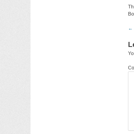
Th
Bo
Po
←
na
L
Yo
C