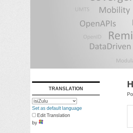
SKIP
H
TRANSLATION
TO
Po
CONTENT
Set as default language
Edit Translation
by