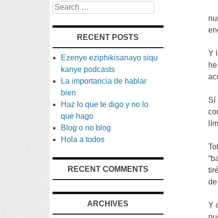
Search
nu
en
RECENT POSTS
Y 
Ezenye eziphikisanayo siqu
he
kanye podcasts
ac
La importancia de hablar
bien
Sí
Haz lo que te digo y no lo
co
que hago
lí
Blog o no blog
Hola a todos
To
“
b
RECENT COMMENTS
tir
de
ARCHIVES
Y 
pu