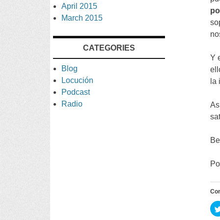
April
2015
po
March
2015
so
no
CATEGORIES
Y 
Blog
el
Locución
la
Podcast
Radio
As
sa
Be
Po
Co