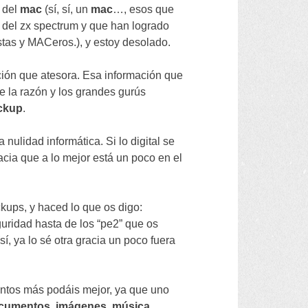
 del
mac
(
sí
,
sí
,
un
mac
…,
esos que
 del zx spectrum y que han logrado
istas y MACeros.
),
y estoy desolado
.
ción que atesora
.
Esa información que
ue la razón y los grandes gurús
ckup
.
a nulidad informática
.
Si lo digital se
acia que a lo mejor está un poco en el
ckups
,
y haced lo que os digo
:
uridad hasta de los
“
pe2
”
que os
(
sí
,
ya lo sé otra gracia un poco fuera
antos más podáis mejor
,
ya que uno
cumentos
,
imágenes
,
música
,