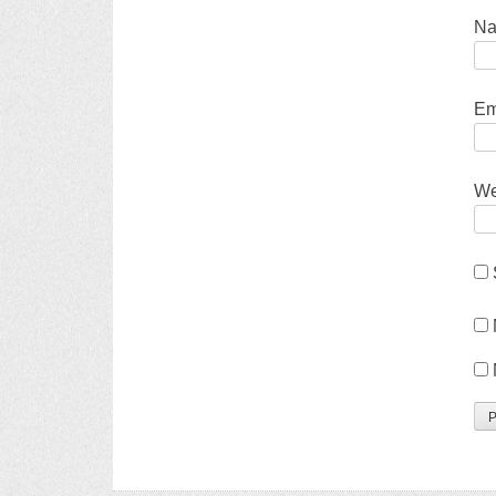
N
Em
We