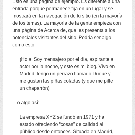
Esto es una página de ejemplo
.
Es diferente a una
CONTENT
entrada porque permanece fija en un lugar y se
mostrará en la navegación de tu sitio
(
en la mayoría
de los temas
).
La mayoría de la gente empieza con
una página de Acerca de
,
que les presenta a los
potenciales visitantes del sitio
.
Podría ser algo
como esto
:
¡Hola
!
Soy mensajero por el día
,
aspirante a
actor por la noche
,
y este es mi blog
.
Vivo en
Madrid
,
tengo un perrazo llamado Duque y
me gustan las piñas coladas
(
y que me pille
un chaparrón
)
…
o algo así
:
La empresa XYZ se fundó en
1971
y ha
estado ofreciendo
“
cosas
”
de calidad al
público desde entonces
.
Situada en Madrid
,