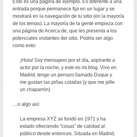
Esto es una página de ejemplo
.
Es diferente a una
CONTENT
entrada porque permanece fija en un lugar y se
mostrará en la navegación de tu sitio
(
en la mayoría
de los temas
).
La mayoría de la gente empieza con
una página de Acerca de
,
que les presenta a los
potenciales visitantes del sitio
.
Podría ser algo
como esto
:
¡Hola
!
Soy mensajero por el día
,
aspirante a
actor por la noche
,
y este es mi blog
.
Vivo en
Madrid
,
tengo un perrazo llamado Duque y
me gustan las piñas coladas
(
y que me pille
un chaparrón
)
…
o algo así
:
La empresa XYZ se fundó en
1971
y ha
estado ofreciendo
“
cosas
”
de calidad al
público desde entonces
.
Situada en Madrid
,