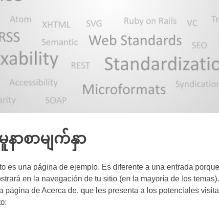
မူနာစာမျက်နှာ
to es una página de ejemplo
.
Es diferente a una entrada porque
strará en la navegación de tu sitio
(
en la mayoría de los temas
)
a página de Acerca de
,
que les presenta a los potenciales visita
to
: