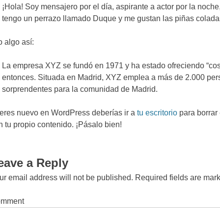
¡Hola
!
Soy mensajero por el día
,
aspirante a actor por la noche
tengo un perrazo llamado Duque y me gustan las piñas colada
o algo así
:
La empresa XYZ se fundó en
1971
y ha estado ofreciendo
“
co
entonces
.
Situada en Madrid
,
XYZ emplea a más de
2.000
per
sorprendentes para la comunidad de Madrid
.
 eres nuevo en WordPress deberías ir a
tu escritorio
para borrar
n tu propio contenido
.
¡Pásalo bien
!
eave a Reply
ur email address will not be published
.
Required fields are mar
omment