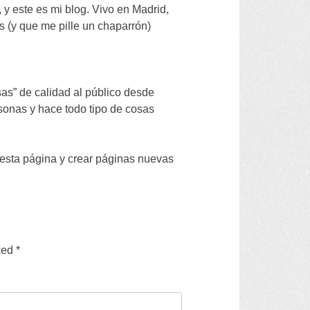
,
y este es mi blog
.
Vivo en Madrid
,
s
(
y que me pille un chaparrón
)
sas
”
de calidad al público desde
sonas y hace todo tipo de cosas
 esta página y crear páginas nuevas
ked
*