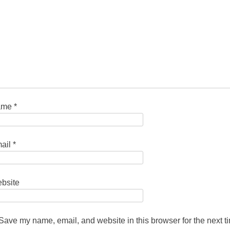
ame
*
ail
*
bsite
Save my name
,
email
,
and website in this browser for the next 