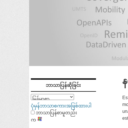
အကြောင်းအရာ
န
ဘာသာပြန်ဆိုခြင်း
SKIP
Es
mo
ပုံမှန်ဘာသာစကားအဖြစ်ထားပါ
un
ဘာသာပြန်စာမူတည်း
es
က