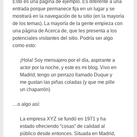
Esto es una página de ejemplo
.
Es diferente a una
內
entrada porque permanece fija en un lugar y se
mostrará en la navegación de tu sitio
(
en la mayoría
容
de los temas
).
La mayoría de la gente empieza con
una página de Acerca de
,
que les presenta a los
potenciales visitantes del sitio
.
Podría ser algo
como esto
:
¡Hola
!
Soy mensajero por el día
,
aspirante a
actor por la noche
,
y este es mi blog
.
Vivo en
Madrid
,
tengo un perrazo llamado Duque y
me gustan las piñas coladas
(
y que me pille
un chaparrón
)
…
o algo así
:
La empresa XYZ se fundó en
1971
y ha
estado ofreciendo
“
cosas
”
de calidad al
público desde entonces
.
Situada en Madrid
,