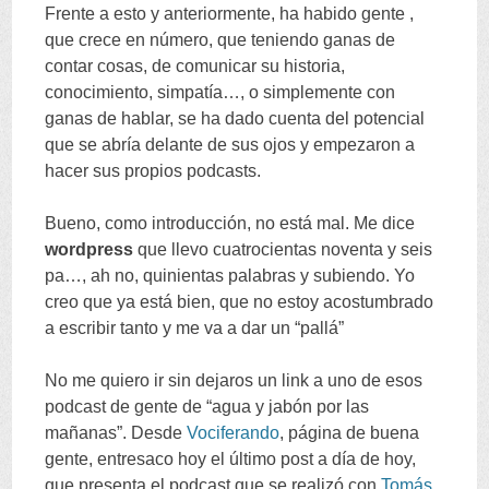
Frente a esto y anteriormente
,
ha habido gente
,
que crece en número
,
que teniendo ganas de
contar cosas
,
de comunicar su historia
,
conocimiento
,
simpatía
…,
o simplemente con
ganas de hablar
,
se ha dado cuenta del potencial
que se abría delante de sus ojos y empezaron a
hacer sus propios podcasts
.
Bueno
,
como introducción
,
no está mal
.
Me dice
wordpress
que llevo cuatrocientas noventa y seis
pa
…,
ah no
,
quinientas palabras y subiendo
.
Yo
creo que ya está bien
,
que no estoy acostumbrado
a escribir tanto y me va a dar un
“
pallá
”
No me quiero ir sin dejaros un link a uno de esos
podcast de gente de
“
agua y jabón por las
mañanas
”.
Desde
Vociferando
,
página de buena
gente
,
entresaco hoy el último post a día de hoy
,
que presenta el podcast que se realizó con
Tomás