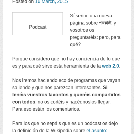
Posted on
16
March
, 2015
CONTENT
Sí señor
,
una nueva
página sobre
পডকাস্ট
,
y
Podcast
vosotros os
preguntaréis
:
pero
,
para
qué
?
Porque considero que no hay conciencia de lo que
es y para qué sirve esta herramienta de la
web
2.0
.
Nos iremos haciendo eco de programas que vayan
saliendo y que nos parezcan interesantes
.
Si
tenéis vuestros favoritos y queréis compartirlos
con todos
,
no os cortéis y hacédnoslos llegar
.
Para eso están los comentarios
.
Para los que no sepáis que es un podcast os dejo
la definición de la Wikipedia sobre
el asunto
: