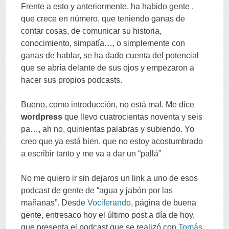
Frente a esto y anteriormente
,
ha habido gente
,
que crece en número
,
que teniendo ganas de
contar cosas
,
de comunicar su historia
,
conocimiento
,
simpatía
…,
o simplemente con
ganas de hablar
,
se ha dado cuenta del potencial
que se abría delante de sus ojos y empezaron a
hacer sus propios podcasts
.
Bueno
,
como introducción
,
no está mal
.
Me dice
wordpress
que llevo cuatrocientas noventa y seis
pa
…,
ah no
,
quinientas palabras y subiendo
.
Yo
creo que ya está bien
,
que no estoy acostumbrado
a escribir tanto y me va a dar un
“
pallá
”
No me quiero ir sin dejaros un link a uno de esos
podcast de gente de
“
agua y jabón por las
mañanas
”.
Desde
Vociferando
,
página de buena
gente
,
entresaco hoy el último post a día de hoy
,
que presenta el podcast que se realizó con
Tomás