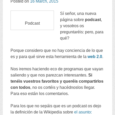
Posted on
16
March
, 2015
CONTENT
Sí señor
,
una nueva
página sobre
podcast
,
Podcast
y vosotros os
preguntaréis
:
pero
,
para
qué
?
Porque considero que no hay conciencia de lo que
es y para qué sirve esta herramienta de la
web
2.0
.
Nos iremos haciendo eco de programas que vayan
saliendo y que nos parezcan interesantes
.
Si
tenéis vuestros favoritos y queréis compartirlos
con todos
,
no os cortéis y hacédnoslos llegar
.
Para eso están los comentarios
.
Para los que no sepáis que es un podcast os dejo
la definición de la Wikipedia sobre
el asunto
: