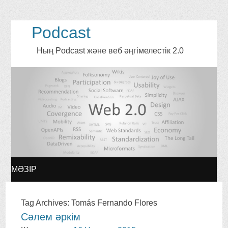
Podcast
Ның Podcast және веб әңгімелестік 2.0
МӘЗІР
МАЗМҰНҒА
Tag Archives
:
Tomás Fernando Flores
Сәлем әркім
ӨТУ