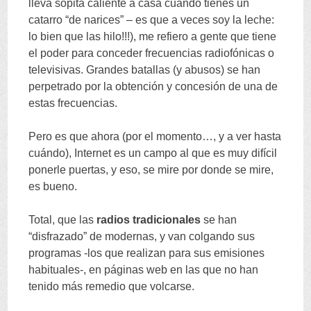
lleva sopita caliente a casa cuando tienes un
catarro
“
de narices
” –
es que a veces soy la leche
:
lo bien que las hilo
!!!),
me refiero a gente que tiene
el poder para conceder frecuencias radiofónicas o
televisivas
.
Grandes batallas
(
y abusos
)
se han
perpetrado por la obtención y concesión de una de
estas frecuencias
.
Pero es que ahora
(
por el momento
…,
y a ver hasta
cuándo
),
Internet es un campo al que es muy difícil
ponerle puertas
,
y eso
,
se mire por donde se mire
,
es bueno
.
Total
,
que las
radios tradicionales
se han
“
disfrazado
”
de modernas
,
y van colgando sus
programas -los que realizan para sus emisiones
habituales-
,
en páginas web en las que no han
tenido más remedio que volcarse
.