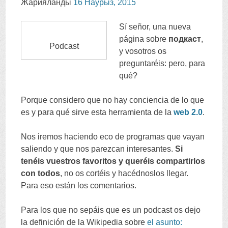
Жарияланды
16 Наурыз, 2015
Sí señor
,
una nueva
página sobre
подкаст
,
Podcast
y vosotros os
preguntaréis
:
pero
,
para
qué
?
Porque considero que no hay conciencia de lo que
es y para qué sirve esta herramienta de la
web
2.0
.
Nos iremos haciendo eco de programas que vayan
saliendo y que nos parezcan interesantes
.
Si
tenéis vuestros favoritos y queréis compartirlos
con todos
,
no os cortéis y hacédnoslos llegar
.
Para eso están los comentarios
.
Para los que no sepáis que es un podcast os dejo
la definición de la Wikipedia sobre
el asunto
: