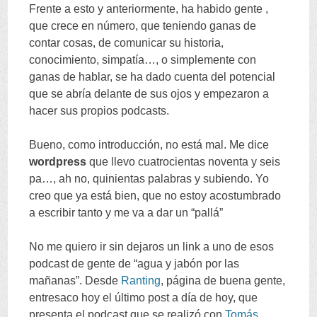
Frente a esto y anteriormente
,
ha habido gente
,
que crece en número
,
que teniendo ganas de
contar cosas
,
de comunicar su historia
,
conocimiento
,
simpatía
…,
o simplemente con
ganas de hablar
,
se ha dado cuenta del potencial
que se abría delante de sus ojos y empezaron a
hacer sus propios podcasts
.
Bueno
,
como introducción
,
no está mal
.
Me dice
wordpress
que llevo cuatrocientas noventa y seis
pa
…,
ah no
,
quinientas palabras y subiendo
.
Yo
creo que ya está bien
,
que no estoy acostumbrado
a escribir tanto y me va a dar un
“
pallá
”
No me quiero ir sin dejaros un link a uno de esos
podcast de gente de
“
agua y jabón por las
mañanas
”.
Desde
Ranting
,
página de buena gente
,
entresaco hoy el último post a día de hoy
,
que
presenta el podcast que se realizó con
Tomás