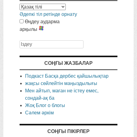
Әдепкі тіл ретінде орнату
Өңдеу аударма
арқылы
Іздеу
СОҢҒЫ ЖАЗБАЛАР
Подкаст Басқа дербес қайшылықтар
жақсы сөйлейтін маңыздылығы
Мен айтып, маған не істеу емес,
сондай-ақ ба
Жоқ Блог о блогы
Сәлем әркім
СОҢҒЫ ПІКІРЛЕР