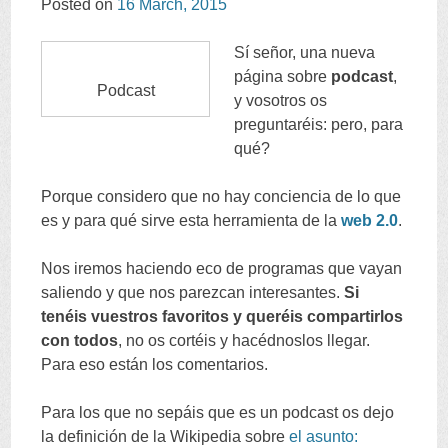
Posted on
16
March
, 2015
CONTENT
Sí señor
,
una nueva
página sobre
podcast
,
Podcast
y vosotros os
preguntaréis
:
pero
,
para
qué
?
Porque considero que no hay conciencia de lo que
es y para qué sirve esta herramienta de la
web
2.0
.
Nos iremos haciendo eco de programas que vayan
saliendo y que nos parezcan interesantes
.
Si
tenéis vuestros favoritos y queréis compartirlos
con todos
,
no os cortéis y hacédnoslos llegar
.
Para eso están los comentarios
.
Para los que no sepáis que es un podcast os dejo
la definición de la Wikipedia sobre
el asunto
: