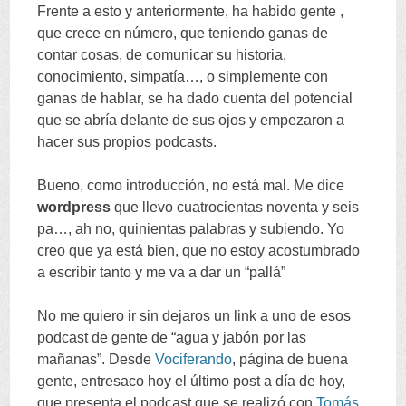
Frente a esto y anteriormente
,
ha habido gente
,
que crece en número
,
que teniendo ganas de
contar cosas
,
de comunicar su historia
,
conocimiento
,
simpatía
…,
o simplemente con
ganas de hablar
,
se ha dado cuenta del potencial
que se abría delante de sus ojos y empezaron a
hacer sus propios podcasts
.
Bueno
,
como introducción
,
no está mal
.
Me dice
wordpress
que llevo cuatrocientas noventa y seis
pa
…,
ah no
,
quinientas palabras y subiendo
.
Yo
creo que ya está bien
,
que no estoy acostumbrado
a escribir tanto y me va a dar un
“
pallá
”
No me quiero ir sin dejaros un link a uno de esos
podcast de gente de
“
agua y jabón por las
mañanas
”.
Desde
Vociferando
,
página de buena
gente
,
entresaco hoy el último post a día de hoy
,
que presenta el podcast que se realizó con
Tomás