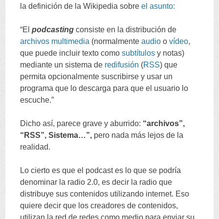
la definición de la Wikipedia sobre
el asunto
:
“
El
podcasting
consiste en la distribución de
archivos
multimedia
(
normalmente
audio
o
vídeo
,
que puede incluir texto como
subtítulos
y notas
)
mediante un sistema de
redifusión
(
RSS
)
que
permita opcionalmente suscribirse y usar un
programa que lo descarga para que el usuario lo
escuche.
”
Dicho así
,
parece grave y aburrido
:
“
archivos
”,
“
RSS
”,
Sistema
…”,
pero nada más lejos de la
realidad
.
Lo cierto es que el podcast es lo que se podría
denominar la radio
2.0,
es decir la radio que
distribuye sus contenidos utilizando internet
.
Eso
quiere decir que los creadores de contenidos
,
utilizan la red de redes como medio para enviar su