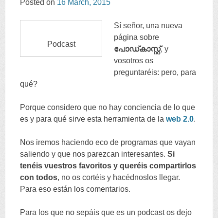
Posted on
16
March
, 2015
CONTENT
Sí señor
,
una nueva
página sobre
Podcast
പോഡ്കാസ്റ്റ്
,
y
vosotros os
preguntaréis
:
pero
,
para
qué
?
Porque considero que no hay conciencia de lo que
es y para qué sirve esta herramienta de la
web
2.0
.
Nos iremos haciendo eco de programas que vayan
saliendo y que nos parezcan interesantes
.
Si
tenéis vuestros favoritos y queréis compartirlos
con todos
,
no os cortéis y hacédnoslos llegar
.
Para eso están los comentarios
.
Para los que no sepáis que es un podcast os dejo