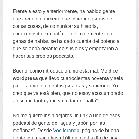
Frente a esto y anteriormente
,
ha habido gente
,
que crece en número
,
que teniendo ganas de
contar cosas
,
de comunicar su historia
,
conocimiento
,
simpatía
…,
o simplemente con
ganas de hablar
,
se ha dado cuenta del potencial
que se abría delante de sus ojos y empezaron a
hacer sus propios podcasts
.
Bueno
,
como introducción
,
no está mal
.
Me dice
wordpress
que llevo cuatrocientas noventa y seis
pa
…,
ah no
,
quinientas palabras y subiendo
.
Yo
creo que ya está bien
,
que no estoy acostumbrado
a escribir tanto y me va a dar un
“
pallá
”
No me quiero ir sin dejaros un link a uno de esos
podcast de gente de
“
agua y jabón por las
mañanas
”.
Desde
Vociferando
,
página de buena
gente
,
entresaco hoy el último post a día de hoy
,