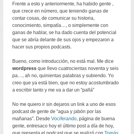
Frente a esto y anteriormente
,
ha habido gente
,
que crece en número
,
que teniendo ganas de
contar cosas
,
de comunicar su historia
,
conocimiento
,
simpatía
…,
o simplemente con
ganas de hablar
,
se ha dado cuenta del potencial
que se abría delante de sus ojos y empezaron a
hacer sus propios podcasts
.
Bueno
,
como introducción
,
no está mal
.
Me dice
wordpress
que llevo cuatrocientas noventa y seis
pa
…,
ah no
,
quinientas palabras y subiendo
.
Yo
creo que ya está bien
,
que no estoy acostumbrado
a escribir tanto y me va a dar un
“
pallá
”
No me quiero ir sin dejaros un link a uno de esos
podcast de gente de
“
agua y jabón por las
mañanas
”.
Desde
Vociferando
,
página de buena
gente
,
entresaco hoy el último post a día de hoy
,
que presenta el podcast que se realizó con
Tomás