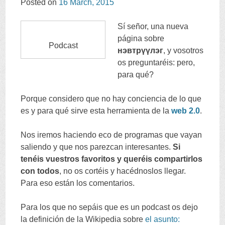
Posted on
16
March
, 2015
CONTENT
Sí señor
,
una nueva
página sobre
Podcast
нэвтрүүлэг
,
y vosotros
os preguntaréis
:
pero
,
para qué
?
Porque considero que no hay conciencia de lo que
es y para qué sirve esta herramienta de la
web
2.0
.
Nos iremos haciendo eco de programas que vayan
saliendo y que nos parezcan interesantes
.
Si
tenéis vuestros favoritos y queréis compartirlos
con todos
,
no os cortéis y hacédnoslos llegar
.
Para eso están los comentarios
.
Para los que no sepáis que es un podcast os dejo
la definición de la Wikipedia sobre
el asunto
: