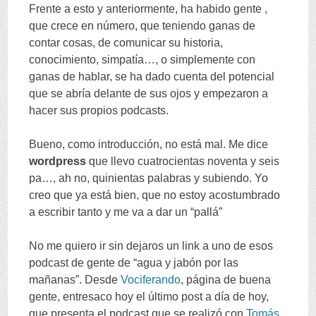
Frente a esto y anteriormente
,
ha habido gente
,
que crece en número
,
que teniendo ganas de
contar cosas
,
de comunicar su historia
,
conocimiento
,
simpatía
…,
o simplemente con
ganas de hablar
,
se ha dado cuenta del potencial
que se abría delante de sus ojos y empezaron a
hacer sus propios podcasts
.
Bueno
,
como introducción
,
no está mal
.
Me dice
wordpress
que llevo cuatrocientas noventa y seis
pa
…,
ah no
,
quinientas palabras y subiendo
.
Yo
creo que ya está bien
,
que no estoy acostumbrado
a escribir tanto y me va a dar un
“
pallá
”
No me quiero ir sin dejaros un link a uno de esos
podcast de gente de
“
agua y jabón por las
mañanas
”.
Desde
Vociferando
,
página de buena
gente
,
entresaco hoy el último post a día de hoy
,
que presenta el podcast que se realizó con
Tomás