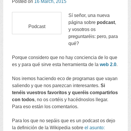
Posted on
16
March
, 2015
CONTENT
Sí señor
,
una nueva
página sobre
podcast
,
Podcast
y vosotros os
preguntaréis
:
pero
,
para
qué
?
Porque considero que no hay conciencia de lo que
es y para qué sirve esta herramienta de la
web
2.0
.
Nos iremos haciendo eco de programas que vayan
saliendo y que nos parezcan interesantes
.
Si
tenéis vuestros favoritos y queréis compartirlos
con todos
,
no os cortéis y hacédnoslos llegar
.
Para eso están los comentarios
.
Para los que no sepáis que es un podcast os dejo
la definición de la Wikipedia sobre
el asunto
: