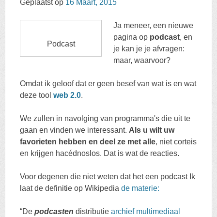
Geplaatst op
16 Maart, 2015
INHOUD
Ja meneer, een nieuwe
pagina op
podcast
, en
Podcast
je kan je je afvragen:
maar, waarvoor?
Omdat ik geloof dat er geen besef van wat is en wat
deze tool
web 2.0
.
We zullen in navolging van programma's die uit te
gaan en vinden we interessant.
Als u wilt uw
favorieten hebben en deel ze met alle
, niet corteis
en krijgen hacédnoslos. Dat is wat de reacties.
Voor degenen die niet weten dat het een podcast Ik
laat de definitie op Wikipedia
de materie:
“De
podcasten
distributie
archief
multimediaal