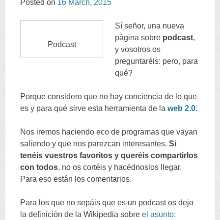
Posted on
16
March
, 2015
CONTENT
Sí señor
,
una nueva
página sobre
podcast
,
Podcast
y vosotros os
preguntaréis
:
pero
,
para
qué
?
Porque considero que no hay conciencia de lo que
es y para qué sirve esta herramienta de la
web
2.0
.
Nos iremos haciendo eco de programas que vayan
saliendo y que nos parezcan interesantes
.
Si
tenéis vuestros favoritos y queréis compartirlos
con todos
,
no os cortéis y hacédnoslos llegar
.
Para eso están los comentarios
.
Para los que no sepáis que es un podcast os dejo
la definición de la Wikipedia sobre
el asunto
: