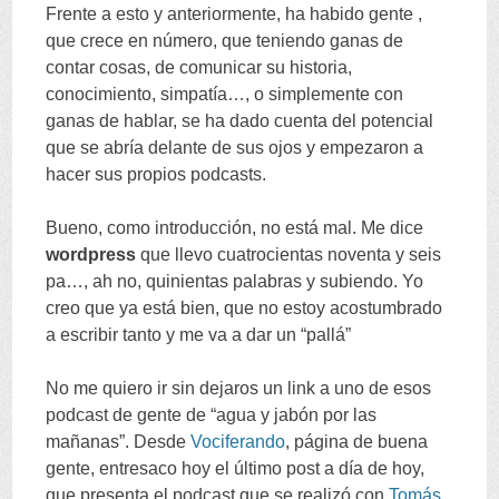
Frente a esto y anteriormente
,
ha habido gente
,
que crece en número
,
que teniendo ganas de
contar cosas
,
de comunicar su historia
,
conocimiento
,
simpatía
…,
o simplemente con
ganas de hablar
,
se ha dado cuenta del potencial
que se abría delante de sus ojos y empezaron a
hacer sus propios podcasts
.
Bueno
,
como introducción
,
no está mal
.
Me dice
wordpress
que llevo cuatrocientas noventa y seis
pa
…,
ah no
,
quinientas palabras y subiendo
.
Yo
creo que ya está bien
,
que no estoy acostumbrado
a escribir tanto y me va a dar un
“
pallá
”
No me quiero ir sin dejaros un link a uno de esos
podcast de gente de
“
agua y jabón por las
mañanas
”.
Desde
Vociferando
,
página de buena
gente
,
entresaco hoy el último post a día de hoy
,
que presenta el podcast que se realizó con
Tomás