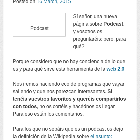
Posted on
16
March
, 2015
CONTENT
Sí señor
,
una nueva
página sobre
Podcast
,
Podcast
y vosotros os
preguntaréis
:
pero
,
para
qué
?
Porque considero que no hay conciencia de lo que
es y para qué sirve esta herramienta de la
web
2.0
.
Nos iremos haciendo eco de programas que vayan
saliendo y que nos parezcan interesantes
.
Si
tenéis vuestros favoritos y queréis compartirlos
con todos
,
no os cortéis y hacédnoslos llegar
.
Para eso están los comentarios
.
Para los que no sepáis que es un podcast os dejo
la definición de la Wikipedia sobre
el asunto
: