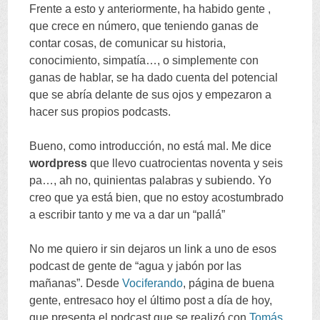
Frente a esto y anteriormente
,
ha habido gente
,
que crece en número
,
que teniendo ganas de
contar cosas
,
de comunicar su historia
,
conocimiento
,
simpatía
…,
o simplemente con
ganas de hablar
,
se ha dado cuenta del potencial
que se abría delante de sus ojos y empezaron a
hacer sus propios podcasts
.
Bueno
,
como introducción
,
no está mal
.
Me dice
wordpress
que llevo cuatrocientas noventa y seis
pa
…,
ah no
,
quinientas palabras y subiendo
.
Yo
creo que ya está bien
,
que no estoy acostumbrado
a escribir tanto y me va a dar un
“
pallá
”
No me quiero ir sin dejaros un link a uno de esos
podcast de gente de
“
agua y jabón por las
mañanas
”.
Desde
Vociferando
,
página de buena
gente
,
entresaco hoy el último post a día de hoy
,
que presenta el podcast que se realizó con
Tomás