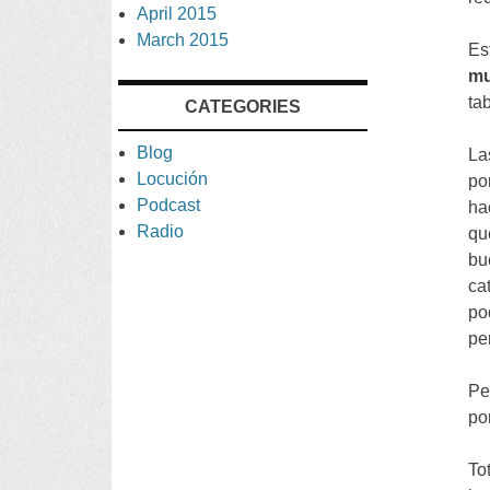
April
2015
March
2015
Es
m
tab
CATEGORIES
Blog
La
Locución
po
Podcast
ha
Radio
qu
bu
ca
po
pe
Pe
po
To