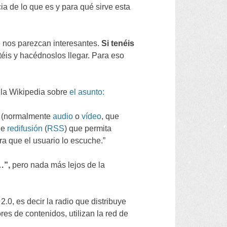
a de lo que es y para qué sirve esta
 nos parezcan interesantes
.
Si tenéis
téis y hacédnoslos llegar
.
Para eso
 la Wikipedia sobre
el asunto
:
(
normalmente
audio
o
vídeo
,
que
de
redifusión
(
RSS
)
que permita
a que el usuario lo escuche.
”
…”,
pero nada más lejos de la
2.0,
es decir la radio que distribuye
ores de contenidos
,
utilizan la red de