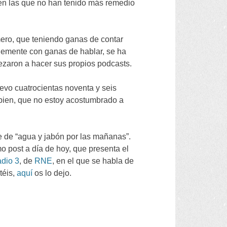
en las que no han tenido más remedio
mero
,
que teniendo ganas de contar
lemente con ganas de hablar
,
se ha
pezaron a hacer sus propios podcasts
.
levo cuatrocientas noventa y seis
bien
,
que no estoy acostumbrado a
e de
“
agua y jabón por las mañanas
”.
mo post a día de hoy
,
que presenta el
dio
3
,
de
RNE
,
en el que se habla de
téis
,
aquí
os lo dejo
.