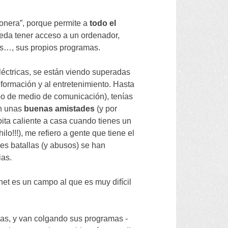
monera
”,
porque permite a
todo el
ueda tener acceso a un ordenador
,
os
…,
sus propios programas
.
léctricas
,
se están viendo superadas
 formación y al entretenimiento
.
Hasta
ipo de medio de comunicación
),
tenías
n unas
buenas amistades
(
y por
ita caliente a casa cuando tienes un
hilo
!!!),
me refiero a gente que tiene el
es batallas
(
y abusos
)
se han
ias
.
rnet es un campo al que es muy difícil
nas
,
y van colgando sus programas -