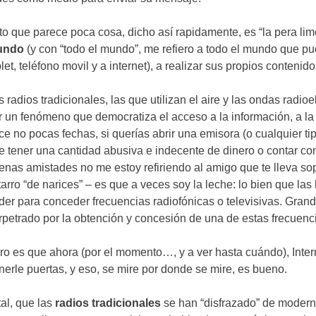
to que parece poca cosa
,
dicho así rapidamente
,
es
“
la pera li
undo
(
y con
“
todo el mundo
”,
me refiero a todo el mundo que p
let
,
teléfono movil y a internet
),
a realizar sus propios contenid
s radios tradicionales
,
las que utilizan el aire y las ondas radioe
r un fenómeno que democratiza el acceso a la información
,
a la
ce no pocas fechas
,
si querías abrir una emisora
(
o cualquier t
e tener una cantidad abusiva e indecente de dinero o contar co
enas amistades no me estoy refiriendo al amigo que te lleva sop
tarro
“
de narices
” –
es que a veces soy la leche
:
lo bien que las 
der para conceder frecuencias radiofónicas o televisivas
.
Grand
rpetrado por la obtención y concesión de una de estas frecuenc
ro es que ahora
(
por el momento
…,
y a ver hasta cuándo
),
Inte
nerle puertas
,
y eso
,
se mire por donde se mire
,
es bueno
.
tal
,
que las
radios tradicionales
se han
“
disfrazado
”
de moder