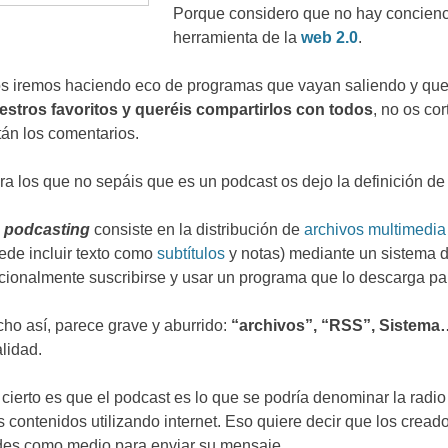
Porque considero que no hay concienci
herramienta de la
web
2.0
.
s iremos haciendo eco de programas que vayan saliendo y que
estros favoritos y queréis compartirlos con todos
,
no os cor
tán los comentarios
.
ra los que no sepáis que es un podcast os dejo la definición de
l
podcasting
consiste en la distribución de
archivos
multimedia
ede incluir texto como
subtítulos
y notas
)
mediante un sistema 
cionalmente suscribirse y usar un programa que lo descarga par
cho así
,
parece grave y aburrido
:
“
archivos
”, “
RSS
”,
Sistema
alidad
.
 cierto es que el podcast es lo que se podría denominar la radio
s contenidos utilizando internet
.
Eso quiere decir que los cread
des como medio para enviar su mensaje
.