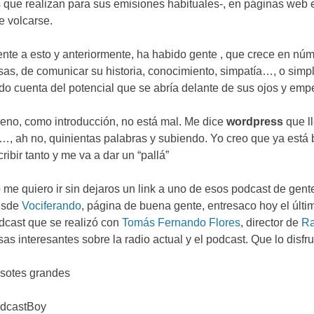
s que realizan para sus emisiones habituales-
,
en páginas web 
e volcarse
.
ente a esto y anteriormente
,
ha habido gente
,
que crece en nú
sas
,
de comunicar su historia
,
conocimiento
,
simpatía
…,
o simp
do cuenta del potencial que se abría delante de sus ojos y em
eno
,
como introducción
,
no está mal
.
Me dice
wordpress
que l
…,
ah no
,
quinientas palabras y subiendo
.
Yo creo que ya está 
cribir tanto y me va a dar un
“
pallá
”
 me quiero ir sin dejaros un link a uno de esos podcast de gent
sde
Vociferando
,
página de buena gente
,
entresaco hoy el últi
dcast que se realizó con
Tomás Fernando Flores
,
director de
Ra
sas interesantes sobre la radio actual y el podcast
.
Que lo disfru
sotes grandes
dcastBoy