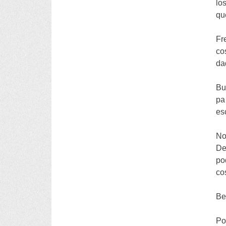
lo
qu
Fr
co
da
Bu
pa
es
No
De
po
co
Be
Po