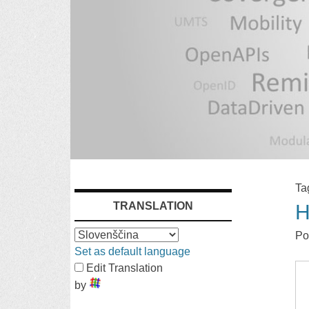
SKIP
Ta
TRANSLATION
H
TO
Po
CONTENT
Set as default language
Edit Translation
by