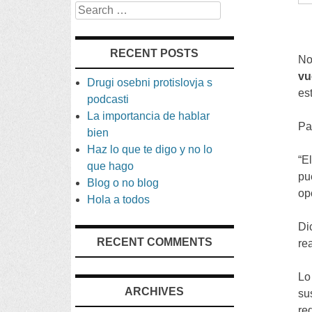
Search
RECENT POSTS
No
vu
Drugi osebni protislovja s
es
podcasti
La importancia de hablar
Pa
bien
Haz lo que te digo y no lo
“
E
que hago
pu
Blog o no blog
op
Hola a todos
Di
RECENT COMMENTS
re
Lo
ARCHIVES
su
re