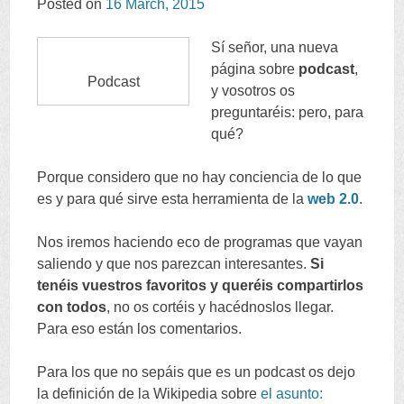
Posted on
16
March
, 2015
CONTENT
Sí señor
,
una nueva
página sobre
podcast
,
Podcast
y vosotros os
preguntaréis
:
pero
,
para
qué
?
Porque considero que no hay conciencia de lo que
es y para qué sirve esta herramienta de la
web
2.0
.
Nos iremos haciendo eco de programas que vayan
saliendo y que nos parezcan interesantes
.
Si
tenéis vuestros favoritos y queréis compartirlos
con todos
,
no os cortéis y hacédnoslos llegar
.
Para eso están los comentarios
.
Para los que no sepáis que es un podcast os dejo
la definición de la Wikipedia sobre
el asunto
: