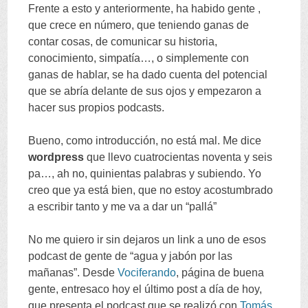
Frente a esto y anteriormente
,
ha habido gente
,
que crece en número
,
que teniendo ganas de
contar cosas
,
de comunicar su historia
,
conocimiento
,
simpatía
…,
o simplemente con
ganas de hablar
,
se ha dado cuenta del potencial
que se abría delante de sus ojos y empezaron a
hacer sus propios podcasts
.
Bueno
,
como introducción
,
no está mal
.
Me dice
wordpress
que llevo cuatrocientas noventa y seis
pa
…,
ah no
,
quinientas palabras y subiendo
.
Yo
creo que ya está bien
,
que no estoy acostumbrado
a escribir tanto y me va a dar un
“
pallá
”
No me quiero ir sin dejaros un link a uno de esos
podcast de gente de
“
agua y jabón por las
mañanas
”.
Desde
Vociferando
,
página de buena
gente
,
entresaco hoy el último post a día de hoy
,
que presenta el podcast que se realizó con
Tomás