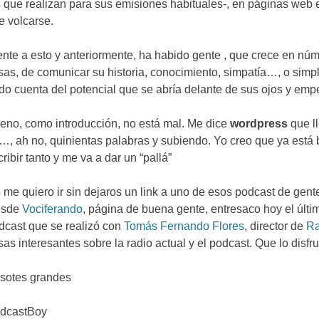
s que realizan para sus emisiones habituales-
,
en páginas web 
e volcarse
.
ente a esto y anteriormente
,
ha habido gente
,
que crece en nú
sas
,
de comunicar su historia
,
conocimiento
,
simpatía
…,
o simp
do cuenta del potencial que se abría delante de sus ojos y em
eno
,
como introducción
,
no está mal
.
Me dice
wordpress
que l
…,
ah no
,
quinientas palabras y subiendo
.
Yo creo que ya está 
cribir tanto y me va a dar un
“
pallá
”
 me quiero ir sin dejaros un link a uno de esos podcast de gent
sde
Vociferando
,
página de buena gente
,
entresaco hoy el últi
dcast que se realizó con
Tomás Fernando Flores
,
director de
Ra
sas interesantes sobre la radio actual y el podcast
.
Que lo disfru
sotes grandes
dcastBoy