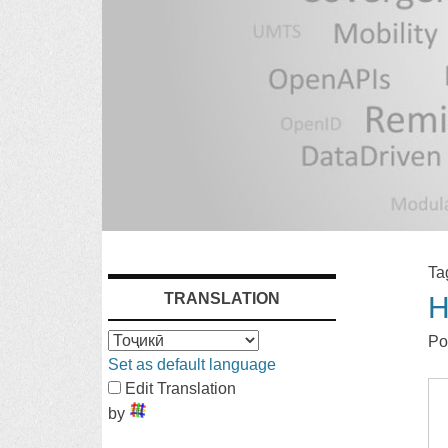
SKIP
Ta
TRANSLATION
H
TO
Po
CONTENT
Set as default language
Edit Translation
by