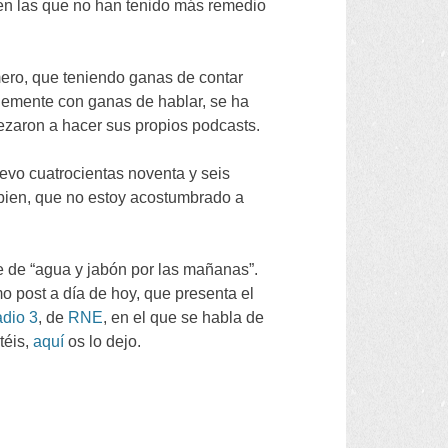
en las que no han tenido más remedio
mero
,
que teniendo ganas de contar
lemente con ganas de hablar
,
se ha
pezaron a hacer sus propios podcasts
.
levo cuatrocientas noventa y seis
bien
,
que no estoy acostumbrado a
e de
“
agua y jabón por las mañanas
”.
mo post a día de hoy
,
que presenta el
dio
3
,
de
RNE
,
en el que se habla de
téis
,
aquí
os lo dejo
.