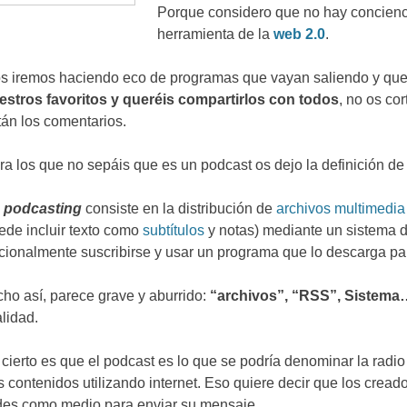
Porque considero que no hay concienci
herramienta de la
web
2.0
.
s iremos haciendo eco de programas que vayan saliendo y que
estros favoritos y queréis compartirlos con todos
,
no os cor
tán los comentarios
.
ra los que no sepáis que es un podcast os dejo la definición de
l
podcasting
consiste en la distribución de
archivos
multimedia
ede incluir texto como
subtítulos
y notas
)
mediante un sistema 
cionalmente suscribirse y usar un programa que lo descarga par
cho así
,
parece grave y aburrido
:
“
archivos
”, “
RSS
”,
Sistema
alidad
.
 cierto es que el podcast es lo que se podría denominar la radio
s contenidos utilizando internet
.
Eso quiere decir que los cread
des como medio para enviar su mensaje
.