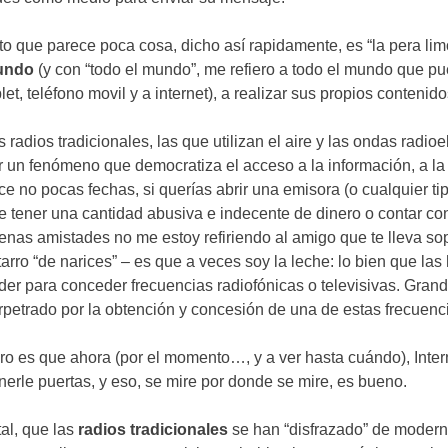
to que parece poca cosa
,
dicho así rapidamente
,
es
“
la pera li
undo
(
y con
“
todo el mundo
”,
me refiero a todo el mundo que p
let
,
teléfono movil y a internet
),
a realizar sus propios contenid
s radios tradicionales
,
las que utilizan el aire y las ondas radioe
r un fenómeno que democratiza el acceso a la información
,
a la
ce no pocas fechas
,
si querías abrir una emisora
(
o cualquier t
e tener una cantidad abusiva e indecente de dinero o contar co
enas amistades no me estoy refiriendo al amigo que te lleva sop
tarro
“
de narices
” –
es que a veces soy la leche
:
lo bien que las 
der para conceder frecuencias radiofónicas o televisivas
.
Grand
rpetrado por la obtención y concesión de una de estas frecuenc
ro es que ahora
(
por el momento
…,
y a ver hasta cuándo
),
Inte
nerle puertas
,
y eso
,
se mire por donde se mire
,
es bueno
.
tal
,
que las
radios tradicionales
se han
“
disfrazado
”
de moder