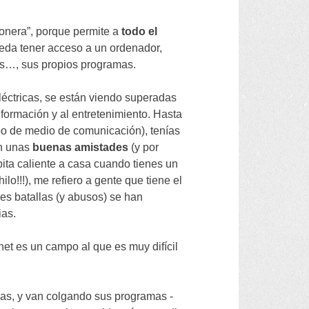
monera
”,
porque permite a
todo el
ueda tener acceso a un ordenador
,
os
…,
sus propios programas
.
léctricas
,
se están viendo superadas
 formación y al entretenimiento
.
Hasta
ipo de medio de comunicación
),
tenías
n unas
buenas amistades
(
y por
ita caliente a casa cuando tienes un
hilo
!!!),
me refiero a gente que tiene el
es batallas
(
y abusos
)
se han
ias
.
rnet es un campo al que es muy difícil
nas
,
y van colgando sus programas -