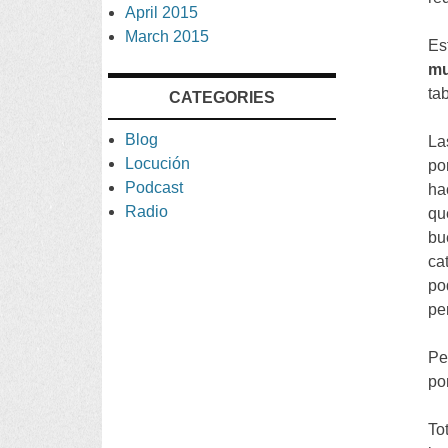
April
2015
March
2015
Es
m
tab
CATEGORIES
Blog
La
Locución
po
Podcast
ha
Radio
qu
bu
ca
po
pe
Pe
po
To