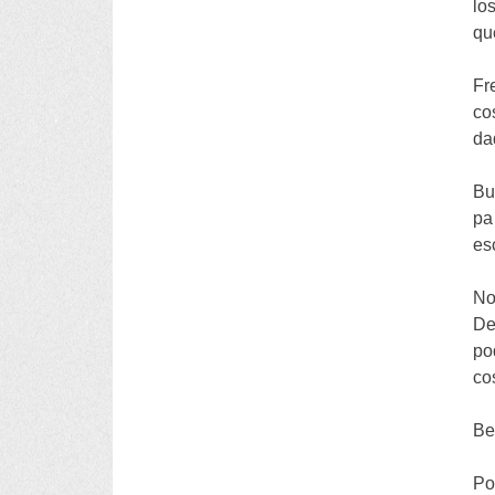
lo
qu
Fr
co
da
Bu
pa
es
No
De
po
co
Be
Po