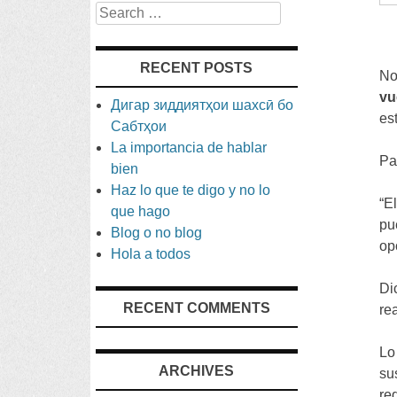
Search
RECENT POSTS
No
vu
Дигар зиддиятҳои шахсӣ бо
es
Сабтҳои
La importancia de hablar
Pa
bien
Haz lo que te digo y no lo
“
E
que hago
pu
Blog o no blog
op
Hola a todos
Di
RECENT COMMENTS
re
Lo
ARCHIVES
su
re