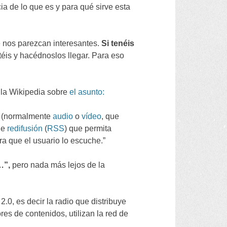
a de lo que es y para qué sirve esta
 nos parezcan interesantes
.
Si tenéis
téis y hacédnoslos llegar
.
Para eso
 la Wikipedia sobre
el asunto
:
(
normalmente
audio
o
vídeo
,
que
de
redifusión
(
RSS
)
que permita
a que el usuario lo escuche.
”
…”,
pero nada más lejos de la
2.0,
es decir la radio que distribuye
ores de contenidos
,
utilizan la red de