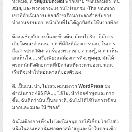
ทั้งหมด, ที่
วิทยุแบบดั้งเดิม
พวกเขามี “ซึ่งปลอมตัว” ทัน
สมัย, และพวกเขาจะแขวนโปรแกรม -The ของพวก
เขาที่ดำเนินการปล่อยก๊าซเรือนกระจกสำหรับการ
ทำงานธรรมดา, หน้าเว็บที่ไม่ได้ถูกบังคับให้หงายท้อง.
ต้องเผชิญกับการนี้และข้างต้น, มีคนได้รับ , ก็มีการ
เติบโตของจำนวน, กว่าที่มีสิ่งที่ต้องการบอก, ในการ
สื่อสารประวัติศาสตร์ของพวกเขา, ความรู้, ความเห็น
อกเห็นใจ…, หรือเพียงแค่ต้องการที่จะพูดคุย, มันได้
ตระหนักถึงศักยภาพที่เปิดก่อนที่ดวงตาของเขาและ
เริ่มที่จะทำให้พอดคาสต์ของตัวเอง.
ดี, เป็นแนะนำ, ไม่เลว. ผมบอกว่า
WordPress
ผม
ดำเนินการ 496 PA…, โอ้ไม่, ห้าร้อยคำพูดและการ
ขึ้น. ฉันคิดว่ามันเป็นอย่างดี, ฉันไม่ได้ใช้ในการเขียน
มากและผมจะให้ “พอล”
ฉันไม่ต้องการที่จะไปโดยไม่อนุญาตให้เชื่อมโยงไปยัง
หนึ่งในคนเหล่านั้นพอดคาสต์ “สบู่และน้ำในตอนเช้า”.