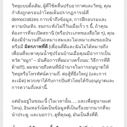
วิทยุแบบดั้งเดิม, ผู้ที่ใช้คลื่นปรับอากาศและวิทยุ, คุณ
กำลังถูกครอบงำโดยเห็นปรากฏการณ์ที่
democratizes การเข้าถึงข้อมูล, การฝึกอบรมและ
ความบันเทิง. จนกระทั่งไม่กี่วันเมื่อเร็ว ๆ นี้, ถ้าคุณ
ต้องการที่จะเปิดสถานี (หรือประเภทของสื่อใด ๆ), คุณ
ต้องมีจำนวนที่ไม่เหมาะสมและไม่เหมาะสมของเงิน
หรือมี
มิตรภาพที่ดี
(เพื่อนที่ดีและฉันไม่ได้หมายถึง
เพื่อนที่จะพาคุณน้ำซุปร้อนบ้านเมื่อคุณมีอาการเป็น
หวัด “จมูก” – มันคือการที่ผมบางครั้งนม: วิธีการที่ดี
ด้าย!!!), ผมหมายถึงคนที่มีอำนาจในการอนุญาตให้
วิทยุหรือโทรทัศน์ความถี่. ต่อสู้ที่ยิ่งใหญ่ (และการ
ละเมิด) พวกเขาได้รับการปั่นหัวโดยได้รับอนุญาตและ
การความถี่เหล่านี้.
แต่มันอยู่ในขณะนี้ (ในเวลานั้น…, และเพื่อดูนานแค่
ไหน), อินเทอร์เน็ตเป็นข้อมูลที่เป็นเรื่องยากมากที่จะ
นำประตู, และบอกว่า, ดูที่คุณดู, มันเป็นสิ่งที่ดี.