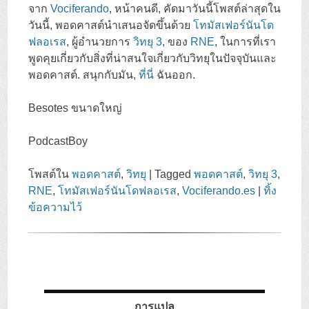
จาก
Vociferando
, หน้าคนดี, คัดมาวันนี้โพสต์ล่าสุดใน
วันนี้, พอดคาสต์นำเสนอจัดขึ้นด้วย
โทมัสเฟอร์นันโด
ฟลอเรส
, ผู้อำนวยการ
วิทยุ 3
, ของ
RNE
, ในการที่เรา
พูดคุยเกี่ยวกับสิ่งที่น่าสนใจเกี่ยวกับวิทยุในปัจจุบันและ
พอดคาสต์. สนุกกับมัน,
ที่นี่
ฉันออก.
Besotes ขนาดใหญ่
PodcastBoy
โพสต์ใน
พอดคาสต์
,
วิทยุ
|
Tagged
พอดคาสต์
,
วิทยุ 3
,
RNE
,
โทมัสเฟอร์นันโดฟลอเรส
,
Vociferando.es
|
ทิ้ง
ข้อความไว้
การแปล