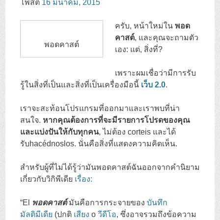
โพสต์
16 มีนาคม, 2015
ที่
ครับ, หน้าใหม่ใน
พอด
เนื้อหา
คาสต์
, และคุณจะถามตัว
พอดคาสต์
เอง: แต่, สิ่งที่?
เพราะผมเชื่อว่ามีการรับ
รู้ในสิ่งที่เป็นและสิ่งที่เป็นเครื่องมือนี้
เว็บ 2.0
.
เราจะสะท้อนโปรแกรมที่ออกมาและเราพบที่น่า
สนใจ.
หากคุณต้องการที่จะมีรายการโปรดของคุณ
และแบ่งปันให้กับทุกคน
, ไม่ต้อง corteis และได้
รับhacédnoslos. นั่นคือสิ่งที่แสดงความคิดเห็น.
สำหรับผู้ที่ไม่ได้รู้ว่ามันพอดคาสต์ฉันออกจากคำนิยาม
เกี่ยวกับวิกิพีเดีย
เรื่อง:
“
El
พอดคาสต์
มันคือการกระจายของ
บันทึก
มัลติมีเดีย
(ปกติ
เสียง
o
วีดีโอ
, ซึ่งอาจรวมถึงข้อความ