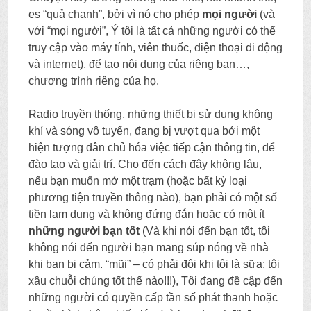
es “quả chanh”, bởi vì nó cho phép
mọi người
(và
với “mọi người”, Ý tôi là tất cả những người có thể
truy cập vào máy tính, viên thuốc, điện thoại di động
và internet), để tạo nội dung của riêng bạn…,
chương trình riêng của họ.
Radio truyền thống, những thiết bị sử dụng không
khí và sóng vô tuyến, đang bị vượt qua bởi một
hiện tượng dân chủ hóa việc tiếp cận thông tin, để
đào tạo và giải trí. Cho đến cách đây không lâu,
nếu bạn muốn mở một trạm (hoặc bất kỳ loại
phương tiện truyền thông nào), bạn phải có một số
tiền lạm dụng và không đứng đắn hoặc có một ít
những người bạn tốt
(Và khi nói đến bạn tốt, tôi
không nói đến người bạn mang súp nóng về nhà
khi bạn bị cảm. “mũi” – có phải đôi khi tôi là sữa: tôi
xâu chuỗi chúng tốt thế nào!!!), Tôi đang đề cập đến
những người có quyền cấp tần số phát thanh hoặc