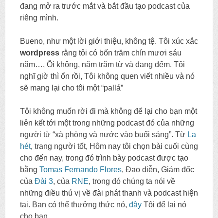
đang mở ra trước mắt và bắt đầu tạo podcast của
riêng mình.
Bueno, như một lời giới thiệu, không tệ. Tôi xúc xắc
wordpress
rằng tôi có bốn trăm chín mươi sáu
năm…, Ôi không, năm trăm từ và đang đếm. Tôi
nghĩ giờ thì ổn rồi, Tôi không quen viết nhiều và nó
sẽ mang lại cho tôi một “pallá”
Tôi không muốn rời đi mà không để lại cho bạn một
liên kết tới một trong những podcast đó của những
người từ “xà phòng và nước vào buổi sáng”. Từ
La
hét
, trang người tốt, Hôm nay tôi chọn bài cuối cùng
cho đến nay, trong đó trình bày podcast được tạo
bằng
Tomas Fernando Flores
, Đạo diễn, Giám đốc
của
Đài 3
, của
RNE
, trong đó chúng ta nói về
những điều thú vị về đài phát thanh và podcast hiện
tại. Bạn có thể thưởng thức nó,
đây
Tôi để lại nó
cho bạn.