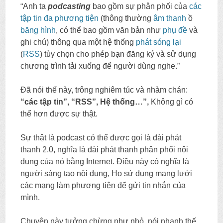
“Anh ta
podcasting
bao gồm sự phân phối của
các
tập tin
đa phương tiện
(thông thường
âm thanh
ồ
băng hình
, có thể bao gồm văn bản như
phụ đề
và
ghi chú) thông qua một hệ thống
phát sóng lại
(
RSS
) tùy chọn cho phép bạn đăng ký và sử dụng
chương trình tải xuống để người dùng nghe.”
Đã nói thế này, trông nghiêm túc và nhàm chán:
“các tập tin”, “RSS”, Hệ thống…”,
Không gì có
thể hơn được sự thật.
Sự thật là podcast có thể được gọi là đài phát
thanh 2.0, nghĩa là đài phát thanh phân phối nội
dung của nó bằng Internet. Điều này có nghĩa là
người sáng tạo nội dung, Họ sử dụng mạng lưới
các mạng làm phương tiện để gửi tin nhắn của
mình.
Chuyện này tưởng chừng như nhỏ, nói nhanh thế,