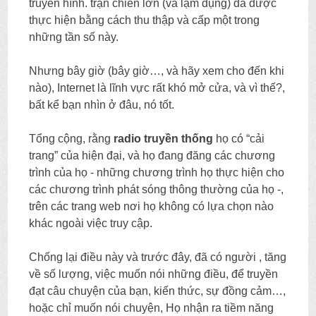
truyền hình. trận chiến lớn (và lạm dụng) đã được
thực hiện bằng cách thu thập và cấp một trong
những tần số này.
Nhưng bây giờ (bây giờ…, và hãy xem cho đến khi
nào), Internet là lĩnh vực rất khó mở cửa, và vì thế?,
bất kể bạn nhìn ở đâu, nó tốt.
Tổng cộng, rằng
radio truyền thống
họ có “cải
trang” của hiện đại, và họ đang đăng các chương
trình của họ - những chương trình họ thực hiện cho
các chương trình phát sóng thông thường của họ -,
trên các trang web nơi họ không có lựa chọn nào
khác ngoài việc truy cập.
Chống lại điều này và trước đây, đã có người , tăng
về số lượng, việc muốn nói những điều, để truyền
đạt câu chuyện của bạn, kiến thức, sự đồng cảm…,
hoặc chỉ muốn nói chuyện, Họ nhận ra tiềm năng