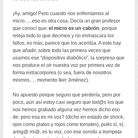
¡Ay
,
amigo
!
Pero cuando nos enfrentamos al
micro
…,
eso es otra cosa
.
Decía un gran profesor
que conocí que
:
el micro es un cabrón
,
porque
releja todo lo que decimos y no enmascara los
fallos
,
es más
,
parece que los acentúa
.
A esto hay
que añadir
,
sobre todo las primera veces que
usamos ese
“
dispositivo diabólico
”,
la sorpresa que
nos produce el oír nuestra voz por primera vez de
forma extracorporea
(
o sea
,
fuera de nosotros
mismos
…,
momento Iker Jiménez
).
No apuesto porque seguro que perdería
,
pero por
poco
,
aún así estoy casi seguro que tod@s los que
nos hemos grabado alguna vez hemos dicho eso
de
:
pero esa es mi voz
? (
dicho en estado de shock
,
ojos como platos y rojos como tomates
),
pués sí
,
sí
,
amig@ mi@
,
es tu voz
,
con ese sonido a trompeta