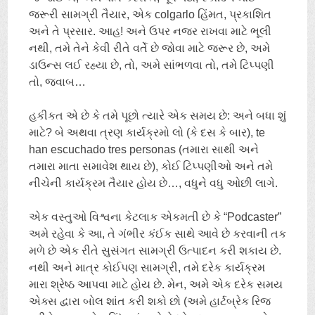
જરૂરી સામગ્રી તૈયાર, એક colgarlo હિંમત, પ્રકાશિત
અને તે પ્રસાર. આહ! અને ઉપર નજર રાખવા માટે ભૂલી
નથી, તમે તેને કેવી રીતે વર્તે છે જોવા માટે જરૂર છે, અમે
ડાઉન્સ લઈ રહ્યા છે, તો, અમે સાંભળવા તો, તમે ટિપ્પણી
તો, જવાબ…
હકીકત એ છે કે તમે પૂછો ત્યારે એક સમય છે: અને બધા શું
માટે? બે અથવા ત્રણ કાર્યક્રમો લો (કે દસ કે બાર),
te
han escuchado tres personas
(તમારા સાથી અને
તમારા માતા સમાવેશ થાય છે), કોઈ ટિપ્પણીઓ અને તમે
નીચેની કાર્યક્રમ તૈયાર હોય છે…, વધુને વધુ ઓછી લાગે.
એક વસ્તુઓ વિશ્વના કેટલાક એકમતી છે કે “Podcaster”
અમે રહેવા કે આ, તે ગંભીર કંઈક સાથે આવે છે કરવાની તક
મળે છે એક રીતે સુસંગત સામગ્રી ઉત્પાદન કરી શકાય છે.
નથી અને માત્ર કોઈપણ સામગ્રી, તમે દરેક કાર્યક્રમ
મારા શ્રેષ્ઠ આપવા માટે હોય છે. મેન, અમે એક દરેક સમય
એક્સ દ્વારા બોલ શાંત કરી શકો છો (અમે હાર્ટબ્રેક રિજ