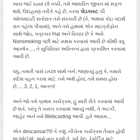
ખાય જઈ રહ્યાં છો નક્કી, તમે આધારિત જીવન માં સફળ
થશે, ઉદાહરણ તરીકે કહે છે, કરવા
પોડકાસ્ટ
. ધી
ઓલમાઇટી રાતોરાત તમે સંસ્કારી છે (કે, અથવા કોઇ પદાર્થ
રાત પહેલા પીવામાં), અને તમે હાથમાં એક માઇક્રોફોન
સાથે જોઇ, પત્રકાર Hat અને વિચાર છે કે અમે
Nonsmoking પછી માટે સક્ષમ કરવામાં આવી છે સૌથી વધુ
આકર્ષક…, તે સુપિરિયર અસ્તિત્વ દ્વારા પ્રકાશિત કરવામાં
આવી છે.
વધુ, તમારી પાસે ઇચ્છા સાથે બર્ન, જણાવ્યું હતું કે, તમારો
સંદેશ વહન કરવા માટે. તમે અર્થ હોય, તમે સમય હોય
છે…, 3, 2, 1, આગળ!
અને જો તમે પ્રથમ કાર્યક્રમ, હું સારી રીતે કરવામાં આવી
છે શકે, પરંતુ તે ખરાબ કરવામાં આવ્યું નથી, તે અટકી,
જાહેર અને તમે Webcasting આપી. હવે આરામ…
એક descansar?!!! કે કશું, નીચેના કાર્યક્રમ તૈયાર હોવી
જ જોઈએ, અમે વાત કરશે તે, પૂર્વ પેદા, રેકોર્ડિંગ માટે