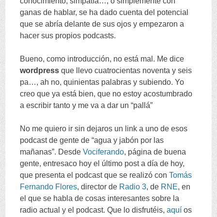
conocimiento
,
simpatía
…,
o simplemente con
ganas de hablar
,
se ha dado cuenta del potencial
que se abría delante de sus ojos y empezaron a
hacer sus propios podcasts
.
Bueno
,
como introducción
,
no está mal
.
Me dice
wordpress
que llevo cuatrocientas noventa y seis
pa
…,
ah no
,
quinientas palabras y subiendo
.
Yo
creo que ya está bien
,
que no estoy acostumbrado
a escribir tanto y me va a dar un
“
pallá
”
No me quiero ir sin dejaros un link a uno de esos
podcast de gente de
“
agua y jabón por las
mañanas
”.
Desde
Vociferando
,
página de buena
gente
,
entresaco hoy el último post a día de hoy
,
que presenta el podcast que se realizó con
Tomás
Fernando Flores
,
director de
Radio
3
,
de
RNE
,
en
el que se habla de cosas interesantes sobre la
radio actual y el podcast
.
Que lo disfrutéis
,
aquí
os