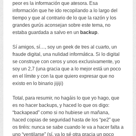
peor es la información que atesora
.
Esa
información que he ido recopilando a lo largo del
tiempo y que al contrario de lo que la razón y los
grandes gurús aconsejan sobre este tema
,
no
estaba guardada a salvo en un
backup
.
Sí amigos
,
sí
…,
soy un geek de tres al cuarto
,
un
fraude digital
,
una nulidad informática
.
Si lo digital
se construye con ceros y unos exclusivamente
,
yo
soy un
2,7 (
una gracia que a lo mejor está un poco
en el límite y con la que quiero expresar que no
existo en lo binario jijiji
)
Total
,
para resumir
,
no hagáis lo que yo hago
,
que
es no hacer backups
,
y haced lo que os digo
:
“
backapead
”
como si no hubiese un mañana
,
haced copias de seguridad hasta de los
“
pe2
”
que
os tiréis
:
nunca se sabe cuando le va a hacer falta a
uno
“
ventilarse
” (
sí
,
ya lo sé otra gracia un poco