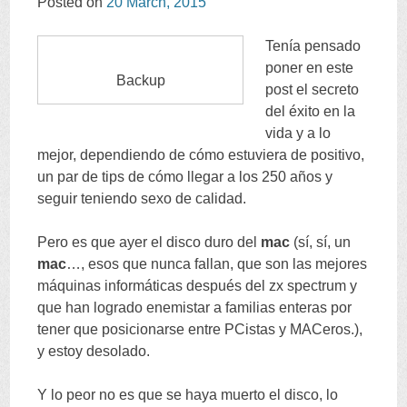
Posted on
20
March
, 2015
Tenía pensado
poner en este
Backup
post el secreto
del éxito en la
vida y a lo
mejor
,
dependiendo de cómo estuviera de positivo
,
un par de tips de cómo llegar a los
250
años y
seguir teniendo sexo de calidad
.
Pero es que ayer el disco duro del
mac
(
sí
,
sí
,
un
mac
…,
esos que nunca fallan
,
que son las mejores
máquinas informáticas después del zx spectrum y
que han logrado enemistar a familias enteras por
tener que posicionarse entre PCistas y MACeros.
),
y estoy desolado
.
Y lo peor no es que se haya muerto el disco
,
lo