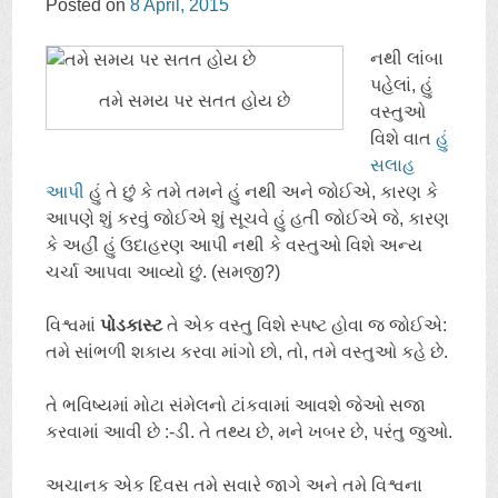
Posted on
8
April
, 2015
CONTENT
નથી લાંબા
પહેલાં, હું
તમે સમય પર સતત હોય છે
વસ્તુઓ
વિશે વાત
હું
સલાહ
આપી
હું તે છું કે તમે તમને હું નથી અને જોઈએ, કારણ કે
આપણે શું કરવું જોઈએ શું સૂચવે હું હતી જોઈએ જે, કારણ
કે અહીં હું ઉદાહરણ આપી નથી કે વસ્તુઓ વિશે અન્ય
ચર્ચા આપવા આવ્યો છું. (સમજી?)
વિશ્વમાં
પોડકાસ્ટ
તે એક વસ્તુ વિશે સ્પષ્ટ હોવા જ જોઈએ:
તમે સાંભળી શકાય કરવા માંગો છો, તો, તમે વસ્તુઓ કહે છે.
તે ભવિષ્યમાં મોટા સંમેલનો ટાંકવામાં આવશે જેઓ સજા
કરવામાં આવી છે :-ડી. તે તથ્ય છે, મને ખબર છે, પરંતુ જુઓ.
અચાનક એક દિવસ તમે સવારે જાગે અને તમે વિશ્વના