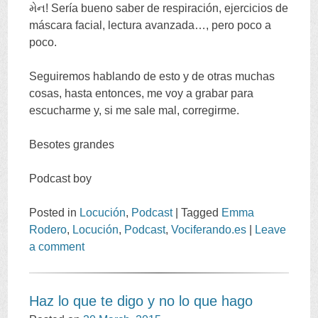
મેન!
Sería bueno saber de respiración
,
ejercicios de
máscara facial
,
lectura avanzada
…,
pero poco a
poco
.
Seguiremos hablando de esto y de otras muchas
cosas
,
hasta entonces
,
me voy a grabar para
escucharme y
,
si me sale mal
,
corregirme
.
Besotes grandes
Podcast boy
Posted in
Locución
,
Podcast
|
Tagged
Emma
Rodero
,
Locución
,
Podcast
,
Vociferando.es
|
Leave
a comment
Haz lo que te digo y no lo que hago