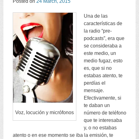
Posted on
24
March
, 2015
Una de las
características de
la radio
“
pre-
podcasts
”,
era que
se consideraba a
este medio
,
un
medio fugaz
,
esto
es
,
que si no
estabas atento
,
te
perdías el
mensaje
.
Efectivamente
,
si
te daban un
Voz
,
locución y micrófonos
número de teléfono
que te interesaba
y
,
o no estabas
atento o en ese momento se iba la emisión
,
te