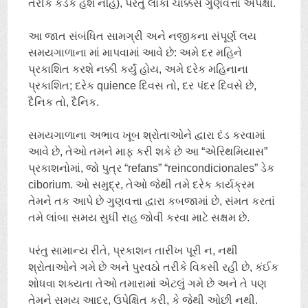
તરીકે કડક હશે નહિં), પરંતુ લોકો ચોક્કસ ગુણવત્તા અપેક્ષા.
આ જાત સંબંધિત સામગ્રી અને નજીકના સંપૂર્ણ લય
સમયગાળાના માં માપવામાં આવે છે: અમે દર મહિને
પ્રકાશિત કરશે નક્કી કર્યું હોય, અમે દરેક મહિનાના
પ્રકાશિત; દરેક quience દિવસ તો, દર પંદર દિવસે છે,
દૈનિક તો, દૈનિક.
સમયગાળાના અભાવ ખૂબ શ્રોતાઓને દ્વારા દંડ કરવામાં
આવે છે, તેઓ તમને માફ કરી શકે છે આ “એરિથમિયાસ”
પ્રકાશનોમાં, જો પુત્ર “
refans
” “
reincondicionales
” ડેક
ciborium. ઓ સમુદ્ર, તેઓ જેથી તમે દરેક કાર્યક્રમ
તેમને તક આપે છે ગુણવત્તા દ્વારા કબજામાં છે, સંમત કરતાં
તમે લાંબા સમય સુધી રાહ જોવી કરવા માટે સક્ષમ છે.
પરંતુ સામાન્ય રીતે, પ્રકાશન તારીખ પૂરી ન, નથી
શ્રોતાઓને ગમે છે અને પુરવઠો તરીકે વિકસી રહી છે, કંઈક
શોધવા શક્યતા તેઓ તમારામાં એટલું ગમે છે અને તે પણ
તેમને સમય આદર, ઉપેક્ષિત કરી, કે જેથી ઓછી નથી.