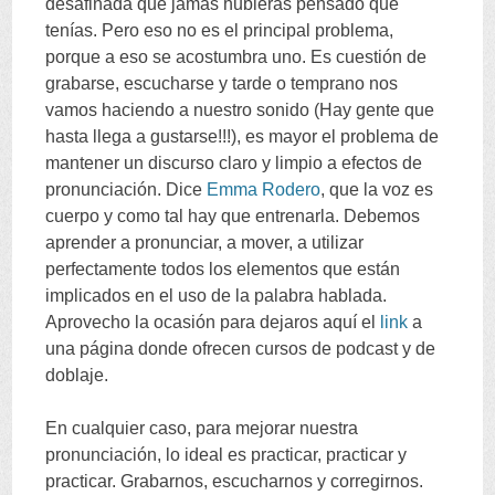
desafinada que jamás hubieras pensado que
tenías
.
Pero eso no es el principal problema
,
porque a eso se acostumbra uno
.
Es cuestión de
grabarse
,
escucharse y tarde o temprano nos
vamos haciendo a nuestro sonido
(
Hay gente que
hasta llega a gustarse
!!!),
es mayor el problema de
mantener un discurso claro y limpio a efectos de
pronunciación
.
Dice
Emma Rodero
,
que la voz es
cuerpo y como tal hay que entrenarla
.
Debemos
aprender a pronunciar
,
a mover
,
a utilizar
perfectamente todos los elementos que están
implicados en el uso de la palabra hablada
.
Aprovecho la ocasión para dejaros aquí el
link
a
una página donde ofrecen cursos de podcast y de
doblaje
.
En cualquier caso
,
para mejorar nuestra
pronunciación
,
lo ideal es practicar
,
practicar y
practicar
.
Grabarnos
,
escucharnos y corregirnos
.