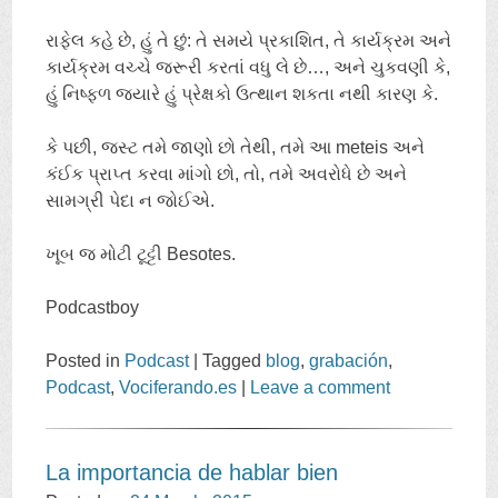
રાફેલ કહે છે, હું તે છું: તે સમયે પ્રકાશિત, તે કાર્યક્રમ અને
કાર્યક્રમ વચ્ચે જરૂરી કરતાં વધુ લે છે…, અને ચુકવણી કે,
હું નિષ્ફળ જ્યારે હું પ્રેક્ષકો ઉત્થાન શકતા નથી કારણ કે.
કે પછી, જસ્ટ તમે જાણો છો તેથી, તમે આ meteis અને
કંઈક પ્રાપ્ત કરવા માંગો છો, તો, તમે અવરોધે છે અને
સામગ્રી પેદા ન જોઈએ.
ખૂબ જ મોટી ટૂટ્ટી Besotes.
Podcastboy
Posted in
Podcast
|
Tagged
blog
,
grabación
,
Podcast
,
Vociferando.es
|
Leave a comment
La importancia de hablar bien