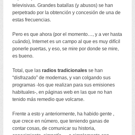
televisivas
.
Grandes batallas
(
y abusos
)
se han
perpetrado por la obtención y concesión de una de
estas frecuencias
.
Pero es que ahora
(
por el momento
…,
y a ver hasta
cuándo
),
Internet es un campo al que es muy difícil
ponerle puertas
,
y eso
,
se mire por donde se mire
,
es bueno
.
Total
,
que las
radios tradicionales
se han
“
disfrazado
”
de modernas
,
y van colgando sus
programas -los que realizan para sus emisiones
habituales-
,
en páginas web en las que no han
tenido más remedio que volcarse
.
Frente a esto y anteriormente
,
ha habido gente
,
que crece en número
,
que teniendo ganas de
contar cosas
,
de comunicar su historia
,