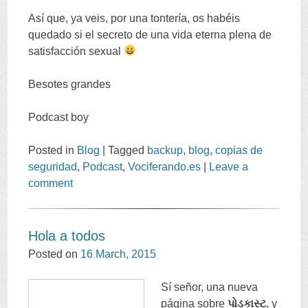
Así que
,
ya veis
,
por una tontería
,
os habéis
quedado si el secreto de una vida eterna plena de
satisfacción sexual
Besotes grandes
Podcast boy
Posted in
Blog
|
Tagged
backup
,
blog
,
copias de
seguridad
,
Podcast
,
Vociferando.es
|
Leave a
comment
Hola a todos
Posted on
16
March
, 2015
Sí señor
,
una nueva
página sobre
પોડકાસ્ટ
,
y