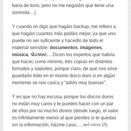
fuera de tono
,
pero no me negaréis que tiene una
sonrisita
…)
Y cuando os digo que hagáis backup
,
me refiero a
que hagáis cuantos más podáis mejor
,
ya que uno
puede no ser suficiente y hacedlo de todo el
material sensible
:
documentos
,
imágenes
,
música
,
પોડકાસ્ટ
…
Dicen los expertos que habría
que hacer
,
como mínimo
,
tres copias en distintos
formatos y soportes
,
porque claro
,
de qué nos sirve
guardarlo todo en el mismo disco duro si en algún
momento se nos casca y
“
adiós muy buenas
”.
Y es que no hay excusa
,
porque los discos duros
no están muy caros y te puedes hacer con un par
de ellos por no mucho dinero
(
desde luego
,
el valor
es infinitamente menor al que pierdes si te quedas
sin la información
,
házme caso
…, મને ખબર છે).