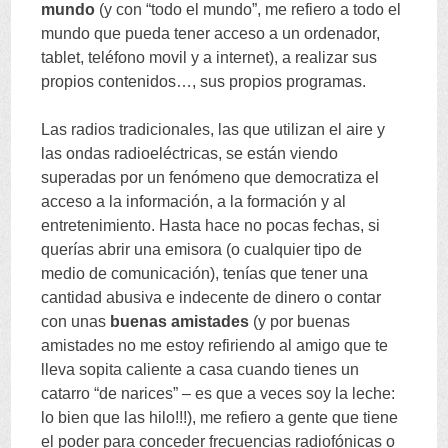
mundo
(
y con
“
todo el mundo
”,
me refiero a todo el
mundo que pueda tener acceso a un ordenador
,
tablet
,
teléfono movil y a internet
),
a realizar sus
propios contenidos
…,
sus propios programas
.
Las radios tradicionales
,
las que utilizan el aire y
las ondas radioeléctricas
,
se están viendo
superadas por un fenómeno que democratiza el
acceso a la información
,
a la formación y al
entretenimiento
.
Hasta hace no pocas fechas
,
si
querías abrir una emisora
(
o cualquier tipo de
medio de comunicación
),
tenías que tener una
cantidad abusiva e indecente de dinero o contar
con unas
buenas amistades
(
y por buenas
amistades no me estoy refiriendo al amigo que te
lleva sopita caliente a casa cuando tienes un
catarro
“
de narices
” –
es que a veces soy la leche
:
lo bien que las hilo
!!!),
me refiero a gente que tiene
el poder para conceder frecuencias radiofónicas o