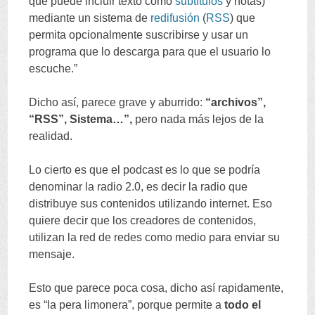
que puede incluir texto como
subtítulos
y notas
)
mediante un sistema de
redifusión
(
RSS
)
que
permita opcionalmente suscribirse y usar un
programa que lo descarga para que el usuario lo
escuche.
”
Dicho así
,
parece grave y aburrido
:
“
archivos
”,
“
RSS
”,
Sistema
…”,
pero nada más lejos de la
realidad
.
Lo cierto es que el podcast es lo que se podría
denominar la radio
2.0,
es decir la radio que
distribuye sus contenidos utilizando internet
.
Eso
quiere decir que los creadores de contenidos
,
utilizan la red de redes como medio para enviar su
mensaje
.
Esto que parece poca cosa
,
dicho así rapidamente
,
es
“
la pera limonera
”,
porque permite a
todo el