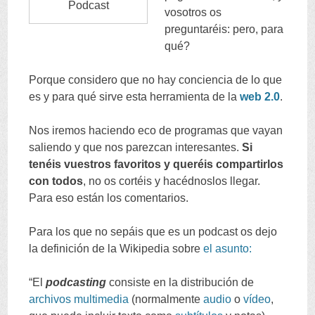
Podcast
vosotros os
preguntaréis
:
pero
,
para
qué
?
Porque considero que no hay conciencia de lo que
es y para qué sirve esta herramienta de la
web
2.0
.
Nos iremos haciendo eco de programas que vayan
saliendo y que nos parezcan interesantes
.
Si
tenéis vuestros favoritos y queréis compartirlos
con todos
,
no os cortéis y hacédnoslos llegar
.
Para eso están los comentarios
.
Para los que no sepáis que es un podcast os dejo
la definición de la Wikipedia sobre
el asunto
:
“
El
podcasting
consiste en la distribución de
archivos
multimedia
(
normalmente
audio
o
vídeo
,