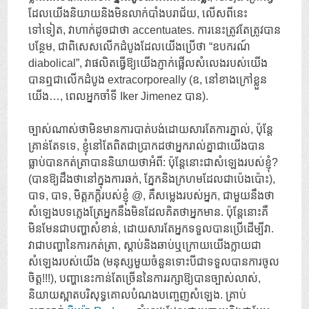
ដែលយើងនិយាយនិងមិនលាក់បាំងបរាជ័យ, លើសពីនេះ
ទៅទៀត, វាហាក់ដូចជាថា accentuates. ការនេះត្រូវតែត្រូវបាន
បន្ថែម, ជាពិសេសលើកដំបូងដែលយើងប្រើថា “ឧបករណ៍
diabolical”, វាផលិតធ្វើឱ្យយើងភ្ញាក់ផ្អើលសំលេងរបស់យើង
បានឮជាលើកដំបូង extracorporeally (ឧ, នៅខាងក្រៅខ្លួន
យើង…, ពេលអ្នកចាំទី Iker Jimenez បាន).
ច្បាស់ណាស់ថាមិនមានការបាត់បង់ដោយសារតែការភ្នាល់, ប៉ុន្តែ
គ្រាន់តែទទេ, ខ្ញុំនៅតែពិតជាប្រាកដថាអ្នករាល់គ្នាជាយើងបាន
ធ្លាប់បានកត់ត្រាបាននិយាយថាអំពី: ប៉ុន្តែនោះជាសំឡេងរបស់ខ្ញុំ?
(បានឱ្យដឹងថានៅក្នុងការឆក់, ភ្នែកនិងក្រហមដែលជាប៉េងប៉ោះ),
បាទ, បាទ, មិត្តភក្តិរបស់ខ្ញុំ @, គឺសម្លេងរបស់អ្នក, ជាមួយនឹងថា
សំឡេងបទភ្លេងត្រែអ្នកនឹងមិនដែលគិតថាអ្នកមាន. ប៉ុន្តែនោះគឺ
មិនមែនជាបញ្ហាសំខាន់, ដោយសារតែអ្នកទទួលបានប្រើដើម្បីវា.
វាជាបញ្ហានៃការកត់ត្រា, ស្ដាប់និងឆាប់ឬក្រោយយើងក្លាយជា
សំឡេងរបស់យើង (មនុស្សមួយចំនួនទោះបីជាទទួលបានការចូល
ចិត្ត!!!), បញ្ហានេះកាន់តែច្រើននៃការរក្សាឱ្យបានច្បាស់លាស់,
និយាយស្អាតបរិសុទ្ធគោលបំណងបញ្ចេញសំឡេង. គ្រាប់