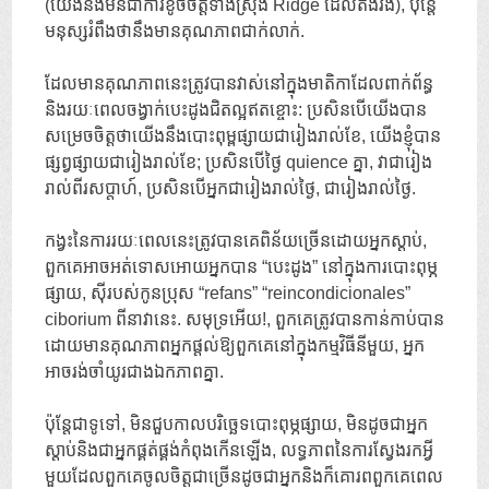
(យើង​នឹង​មិន​ជា​ការ​ខូច​ចិត្ត​ទាំង​ស្រុង Ridge ដែល​តឹង​រឹង), ប៉ុន្តែ​
មនុស្ស​រំពឹង​ថា​នឹង​មាន​គុណភាព​ជាក់លាក់.
ដែល​មាន​គុណភាព​នេះ​ត្រូវ​បាន​វាស់​នៅ​ក្នុង​មាតិកា​ដែល​ពាក់ព័ន្ធ​
និង​រយៈ​ពេល​ចង្វាក់បេះដូង​ជិត​ល្អ​ឥត​ខ្ចោះ: ប្រសិន​បើ​យើង​បាន​
សម្រេច​ចិត្ត​ថា​យើង​នឹង​បោះ​ពុម្ព​ផ្សាយ​ជា​រៀងរាល់​ខែ, យើង​ខ្ញុំ​បាន​
ផ្សព្វផ្សាយ​ជា​រៀងរាល់​ខែ; ប្រសិន​បើ​ថ្ងៃ quience គ្នា, វា​ជា​រៀង​
រាល់​ពីរ​ស​ប្តា​ហ៍, ប្រសិន​បើ​អ្នក​ជា​រៀង​រាល់​ថ្ងៃ, ជា​រៀង​រាល់​ថ្ងៃ.
កង្វះ​នៃ​ការ​រយៈ​ពេល​នេះ​ត្រូវ​បាន​គេ​ពិន័យ​ច្រើន​ដោយ​អ្នក​ស្ដាប់,
ពួក​គេ​អាច​អត់ទោស​អោយ​អ្នក​បាន “បេះដូង” នៅ​ក្នុង​ការ​បោះ​ពុ​ម្ភ​
ផ្សាយ, ស៊ី​របស់​កូន​ប្រុស “refans” “reinc​​ondicionales”
ciborium ពី​នាវា​នេះ. សមុទ្រ​អើយ​!, ពួកគេ​ត្រូវ​បាន​កាន់កាប់​បាន​
ដោយ​មាន​គុណភាព​អ្នក​ផ្តល់​ឱ្យ​ពួក​គេ​នៅ​ក្នុង​កម្មវិធី​នីមួយ, អ្នក​
អាច​រង់ចាំ​យូរ​ជាង​ឯកភាព​គ្នា.
ប៉ុន្តែ​ជា​ទូទៅ, មិន​ជួប​កាលបរិច្ឆេទ​បោះ​ពុ​ម្ភ​ផ្សាយ, មិន​ដូច​ជា​អ្នក​
ស្តាប់​និង​ជា​អ្នក​ផ្គត់​ផ្គង់​កំពុង​កើន​ឡើង, លទ្ធភាព​នៃ​ការ​ស្វែង​រក​អ្វី​
មួយ​ដែល​ពួក​គេ​ចូល​ចិត្ត​ជា​ច្រើន​ដូច​ជា​អ្នក​និង​ក៏​គោរព​ពួកគេ​ពេល​