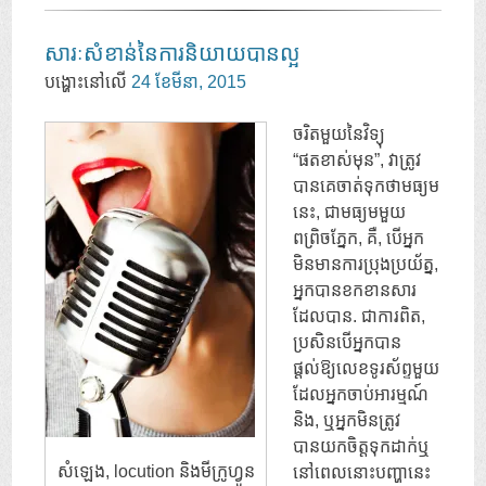
សារៈសំខាន់នៃការនិយាយបានល្អ
បង្ហោះនៅលើ
24 ខែមីនា, 2015
ចរិតមួយនៃវិទ្យុ
“ផតខាស់មុន”, វាត្រូវ
បានគេចាត់ទុកថាមធ្យម
នេះ, ជាមធ្យមមួយ
ពព្រិចភ្នែក, គឺ, បើអ្នក
មិនមានការប្រុងប្រយ័ត្ន,
អ្នកបានខកខានសារ
ដែលបាន. ជាការពិត,
ប្រសិនបើអ្នកបាន
ផ្ដល់ឱ្យលេខទូរស័ព្ទមួយ
ដែលអ្នកចាប់អារម្មណ៍
និង, ឬអ្នកមិនត្រូវ
បានយកចិត្តទុកដាក់ឬ
សំឡេង, locution និងមីក្រូហ្វូន
នៅពេលនោះបញ្ហានេះ