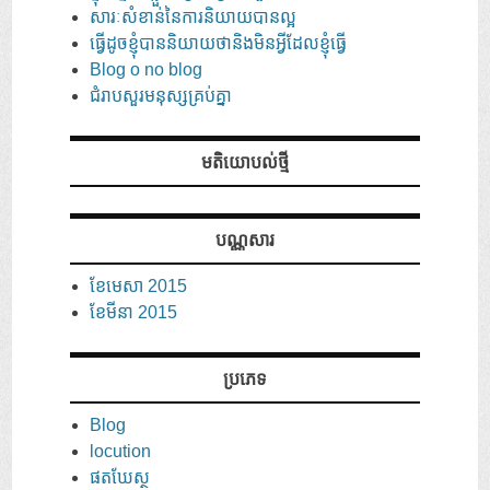
សារៈសំខាន់នៃការនិយាយបានល្អ
ធ្វើដូចខ្ញុំបាននិយាយថានិងមិនអ្វីដែលខ្ញុំធ្វើ
Blog o no blog
ជំរាបសួរមនុស្សគ្រប់គ្នា
មតិយោបល់ថ្មី
បណ្ណសារ
ខែមេសា 2015
ខែមីនា 2015
ប្រភេទ
Blog
locution
ផតឃែស្ថ