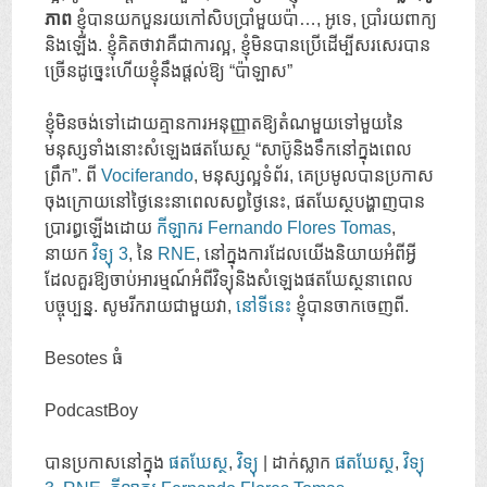
ភាព
ខ្ញុំបានយកបួនរយកៅសិបប្រាំមួយប៉ា…, អូទេ, ប្រាំរយពាក្យ
និងឡើង. ខ្ញុំគិតថាវាគឺជាការល្អ, ខ្ញុំមិនបានប្រើដើម្បីសរសេរបាន
ច្រើនដូច្នេះហើយខ្ញុំនឹងផ្តល់ឱ្យ “ប៉ាឡាស”
ខ្ញុំមិនចង់ទៅដោយគ្មានការអនុញ្ញាតឱ្យតំណមួយទៅមួយនៃ
មនុស្សទាំងនោះសំឡេងផតឃែស្ថ “សាប៊ូនិងទឹកនៅក្នុងពេល
ព្រឹក”. ពី
Vociferando
, មនុស្សល្អទំព័រ, គេប្រមូលបានប្រកាស
ចុងក្រោយនៅថ្ងៃនេះនាពេលសព្វថ្ងៃនេះ, ផតឃែស្ថបង្ហាញបាន
ប្រារព្ធឡើងដោយ
កីឡាករ Fernando Flores Tomas
,
នាយក
វិទ្យុ 3
, នៃ
RNE
, នៅក្នុងការដែលយើងនិយាយអំពីអ្វី
ដែលគួរឱ្យចាប់អារម្មណ៍អំពីវិទ្យុនិងសំឡេងផតឃែស្ថនាពេល
បច្ចុប្បន្ន. សូមរីករាយជាមួយវា,
នៅទីនេះ
ខ្ញុំបានចាកចេញពី.
Besotes ធំ
PodcastBoy
បានប្រកាសនៅក្នុង
ផតឃែស្ថ
,
វិទ្យុ
|
ដាក់ស្លាក
ផតឃែស្ថ
,
វិទ្យុ