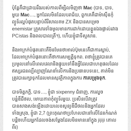
ប៉ុន្តែគឺជាដ្រាយរឹងរបស់កាលពីម្សិលមិញថា
Mac
(បាទ, បាទ,
មួយ
Mac
…, អ្នកដែលមិនដែលបរាជ័យ, ពួកគេគឺជាម៉ាស៊ីនកុំ
ព្យូទ័រល្អបំផុតបន្ទាប់ពីវិសាលគម ZX និងបានសម្រេច
enemistar គ្រួសារទាំងមូលមានការដាក់ដោយខ្លួនឯងផ្ទាល់រវាង
PCistas និងពលបាលត្រី។), ហើយខ្ញុំជាទីស្មសាន.
និងអាក្រក់បំផុតនោះគឺមិនមែនថាអាល់ប៊ុមនេះគឺជាការស្លាប់,
ដែលអាក្រក់បំផុតនោះគឺថាការសម្បត្ដិទុកព. ពថាខ្ញុំត្រូវបានគេ
ប្រមូលនៅលើពេលវេលានិងផ្ទុយទៅនឹងអ្វីដែលជាហេតុផលដែល
ឥស្សរជនល្បីល្បាញណែនាំលើការនិងប្រធានបទនេះ, គាត់មិន
ត្រូវបានរក្សាទុកដែលមានសុវត្ថិភាពក្នុងការ
ការបម្រុងទុក
.
បាទមិត្តភក្តិ, បាទ…, ខ្ញុំជា sixpenny ជំនាញ, ការលួច
បន្លំឌីជីថល, មោឃភាពកុំព្យូទ័រមួយ. ប្រសិនបើវាត្រូវ
បានសាងសង់ឡើងដោយលេខសូន្យឌីជីថលនិងអ្នកដែល
ទាំងស្រុង, ខ្ញុំជា 2,7 (ព្រះគុណថាប្រហែលជានៅលើដែនកំណត់
បន្តិចហើយអ្នកដែលចង់សម្តែងដែលមិនមាននៅក្នុង jijiji គោល
ពីរ)