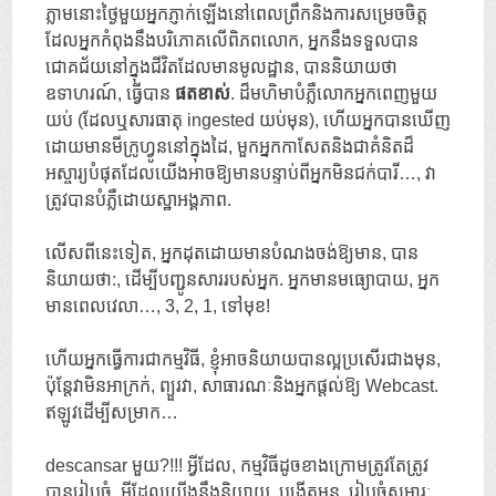
ភ្លាម​នោះ​ថ្ងៃ​មួយ​អ្នក​ភ្ញាក់​ឡើង​នៅ​ពេល​ព្រឹក​និង​ការ​សម្រេច​ចិត្ត​
ដែល​អ្នក​កំពុង​នឹង​បរិភោគ​លើ​ពិភពលោក, អ្នក​នឹង​ទទួល​បាន​
ជោគជ័យ​នៅ​ក្នុង​ជីវិត​ដែល​មាន​មូលដ្ឋាន, បាន​និយាយ​ថា​
ឧទាហរណ៍, ធ្វើ​បាន
ផតខាស់
. ដ៏​មហិមា​បំភ្លឺ​លោក​អ្នក​ពេញ​មួយ​
យប់ (ដែល​ឬ​សារធាតុ ingested យប់​មុន), ហើយ​អ្នក​បាន​ឃើញ​
ដោយ​មាន​មីក្រូហ្វូន​នៅ​ក្នុង​ដៃ, មួក​អ្នកកាសែត​និង​ជា​គំនិត​ដ៏​
អស្ចារ្យ​បំផុត​ដែល​យើង​អាច​ឱ្យ​មាន​បន្ទាប់​ពី​អ្នក​មិន​ជក់បារី…, វា​
ត្រូវ​បាន​បំភ្លឺ​ដោយ​ស្ឋា​អង្គភាព.
លើស​ពី​នេះ​ទៀត, អ្នក​ដុត​ដោយ​មាន​បំណង​ចង់​ឱ្យ​មាន, បាន​
និយាយ​ថា​:, ដើម្បី​បញ្ជូន​សារ​របស់​អ្នក. អ្នក​មាន​មធ្យោបាយ, អ្នក​
មាន​ពេល​វេលា…, 3, 2, 1, ទៅ​មុខ!
ហើយ​អ្នក​ធ្វើ​ការ​ជា​កម្មវិធី, ខ្ញុំ​អាច​និយាយ​បាន​ល្អ​ប្រសើរ​ជាង​មុន,
ប៉ុន្តែ​វា​មិន​អាក្រក់, ព្យួរ​វា, សាធារណៈ​និង​អ្នក​ផ្តល់​ឱ្យ Webcast.
ឥឡូវ​ដើម្បី​សម្រាក…
descansar មួយ?!!! អ្វី​ដែល, កម្មវិធី​ដូច​ខាង​ក្រោម​ត្រូវ​តែ​ត្រូវ​
បាន​រៀបចំ, អ្វី​ដែល​យើង​នឹង​និយាយ, បង្កើត​មុន, រៀបចំ​ស​មា​រៈ​