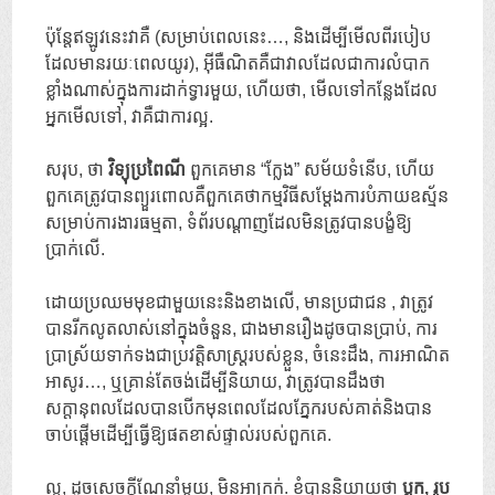
ប៉ុន្តែឥឡូវនេះវាគឺ (សម្រាប់ពេលនេះ…, និងដើម្បីមើលពីរបៀប
ដែលមានរយៈពេលយូរ), អ៊ីធឺណិតគឺជាវាលដែលជាការលំបាក
ខ្លាំងណាស់ក្នុងការដាក់ទ្វារមួយ, ហើយថា, មើលទៅកន្លែងដែល
អ្នកមើលទៅ, វាគឺជាការល្អ.
សរុប, ថា
វិទ្យុប្រពៃណី
ពួកគេមាន “ក្លែង” សម័យទំនើប, ហើយ
ពួកគេត្រូវបានព្យួរពោលគឺពួកគេថាកម្មវិធីសម្តែងការបំភាយឧស្ម័ន
សម្រាប់ការងារធម្មតា, ទំព័របណ្ដាញដែលមិនត្រូវបានបង្ខំឱ្យ
ប្រាក់លើ.
ដោយប្រឈមមុខជាមួយនេះនិងខាងលើ, មានប្រជាជន , វាត្រូវ
បានរីកលូតលាស់នៅក្នុងចំនួន, ជាងមានរឿងដូចបានប្រាប់, ការ
ប្រាស្រ័យទាក់ទងជាប្រវត្តិសាស្រ្តរបស់ខ្លួន, ចំនេះដឹង, ការអាណិត
អាសូរ…, ឬគ្រាន់តែចង់ដើម្បីនិយាយ, វាត្រូវបានដឹងថា
សក្តានុពលដែលបានបើកមុនពេលដែលភ្នែករបស់គាត់និងបាន
ចាប់ផ្តើមដើម្បីធ្វើឱ្យផតខាស់ផ្ទាល់របស់ពួកគេ.
ល្អ, ដូចសេចក្តីណែនាំមួយ, មិនអាក្រក់. ខ្ញុំបាននិយាយថា
ប្លក, រូប