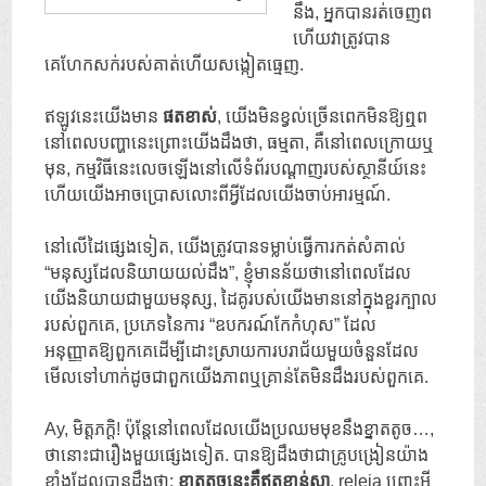
នឹង, អ្នកបានរត់ចេញព
ហើយវាត្រូវបាន
គេហែកសក់របស់គាត់ហើយសង្កៀតធ្មេញ.
ឥឡូវនេះយើងមាន
ផតខាស់
, យើងមិនខ្វល់ច្រើនពេកមិនឱ្យឮព
នៅពេលបញ្ហានេះព្រោះយើងដឹងថា, ធម្មតា, គឺនៅពេលក្រោយឬ
មុន, កម្មវិធីនេះលេចឡើងនៅលើទំព័របណ្តាញរបស់ស្ថានីយ៍នេះ
ហើយយើងអាចប្រោសលោះពីអ្វីដែលយើងចាប់អារម្មណ៍.
នៅលើដៃផ្សេងទៀត, យើងត្រូវបានទម្លាប់ធ្វើការកត់សំគាល់
“មនុស្សដែលនិយាយយល់ដឹង”, ខ្ញុំមានន័យថានៅពេលដែល
យើងនិយាយជាមួយមនុស្ស, ដៃគូរបស់យើងមាននៅក្នុងខួរក្បាល
របស់ពួកគេ, ប្រភេទនៃការ “ឧបករណ៍កែកំហុស” ដែល
អនុញ្ញាតឱ្យពួកគេដើម្បីដោះស្រាយការបរាជ័យមួយចំនួនដែល
មើលទៅហាក់ដូចជាពួកយើងភាពឬគ្រាន់តែមិនដឹងរបស់ពួកគេ.
Ay, មិត្តភក្តិ! ប៉ុន្តែនៅពេលដែលយើងប្រឈមមុខនឹងខ្នាតតូច…,
ថានោះជារឿងមួយផ្សេងទៀត. បានឱ្យដឹងថាជាគ្រូបង្រៀនយ៉ាង
ខ្លាំងដែលបានដឹងថា:
ខ្នាតតូចនេះគឺឥតខាន់ស្លា
, releja ព្រោះអ្វី