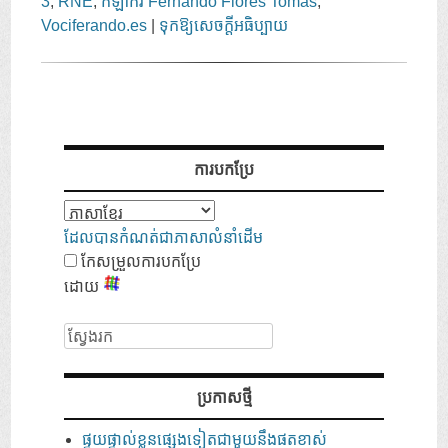
3
,
RNE
,
កីឡាករ Fernando Flores Tomas
,
Vociferando.es
|
ទុកឱ្យសេចក្តីអធិប្បាយ
ការបកប្រែ
ដែលបានកំណត់ជាភាសាលំនាំដើម
កែសម្រួលការបកប្រែ
ដោយ
ស្វែងរក
ប្រកាសថ្មី
ផ្ទុយ​ផ្ទាល់ខ្លួន​ផ្សេង​ទៀត​ជាមួយ​នឹង​ផតខាស់