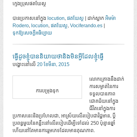
ក្មេងប្រុសផតឃែស្ថ
បានប្រកាសនៅក្នុង
locution
,
ផតឃែស្ថ
|
ដាក់ស្លាក
អិមម៉ា
Rodero
,
locution
,
ផតឃែស្ថ
,
Vociferando.es
|
ទុកឱ្យសេចក្តីអធិប្បាយ
ធ្វើដូចខ្ញុំបាននិយាយថានិងមិនអ្វីដែលខ្ញុំធ្វើ
បង្ហោះនៅលើ
20 ខែមីនា, 2015
លោកគ្រោងនឹងដាក់
ការសម្ងាត់នៃការ
ការបម្រុងទុក
ទទួលបានភាព
ជោគជ័យនៅក្នុង
ជីវិតនៅក្នុងការ
ប្រកាសនេះនិងប្រហែលជា, អាស្រ័យលើរបៀបជាវិជ្ជមាន, ប្តី
ប្រពន្ធមួយនៃគន្លឹះនៅលើរបៀបដើម្បីទៅដល់ 250 ប៉ុន្មានឆ្នាំ
ហើយនៅតែមានការរួមភេទដែលមានគុណភាព.