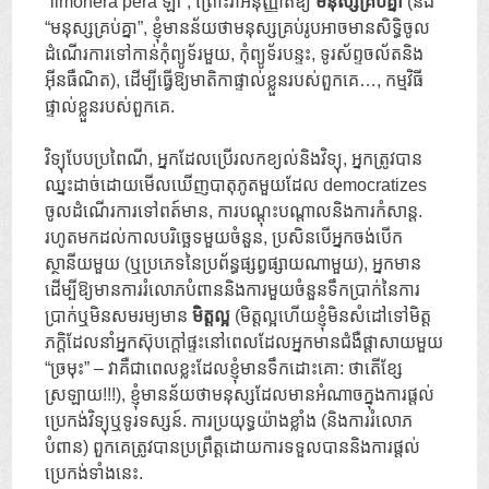
“limonera pera ឡា”, ព្រោះវាអនុញ្ញាតឱ្យ
មនុស្សគ្រប់គ្នា
(និង
“មនុស្សគ្រប់គ្នា”, ខ្ញុំមានន័យថាមនុស្សគ្រប់រូបអាចមានសិទ្ធិចូល
ដំណើរការទៅកាន់កុំព្យូទ័រមួយ, កុំព្យូទ័របន្ទះ, ទូរស័ព្ទចល័តនិង
អ៊ីនធឺណិត), ដើម្បីធ្វើឱ្យមាតិកាផ្ទាល់ខ្លួនរបស់ពួកគេ…, កម្មវិធី
ផ្ទាល់ខ្លួនរបស់ពួកគេ.
វិទ្យុបែបប្រពៃណី, អ្នកដែលប្រើរលកខ្យល់និងវិទ្យុ, អ្នកត្រូវបាន
ឈ្នះដាច់ដោយមើលឃើញបាតុភូតមួយដែល democratizes
ចូលដំណើរការទៅពត៍មាន, ការបណ្តុះបណ្តាលនិងការកំសាន្ត.
រហូតមកដល់កាលបរិច្ឆេទមួយចំនួន, ប្រសិនបើអ្នកចង់បើក
ស្ថានីយមួយ (ឬប្រភេទនៃប្រព័ន្ធផ្សព្វផ្សាយណាមួយ), អ្នកមាន
ដើម្បីឱ្យមានការរំលោភបំពាននិងការមួយចំនួនទឹកប្រាក់នៃការ
ប្រាក់ឬមិនសមរម្យមាន
មិត្ដល្អ
(មិត្តល្អហើយខ្ញុំមិនសំដៅទៅមិត្ត
ភក្តិដែលនាំអ្នកស៊ុបក្តៅផ្ទះនៅពេលដែលអ្នកមានជំងឺផ្តាសាយមួយ
“ច្រមុះ” – វាគឺជាពេលខ្លះដែលខ្ញុំមានទឹកដោះគោ: ថាតើខ្សែ
ស្រឡាយ!!!), ខ្ញុំមានន័យថាមនុស្សដែលមានអំណាចក្នុងការផ្តល់
ប្រេកង់វិទ្យុឬទូរទស្សន៍. ការប្រយុទ្ធយ៉ាងខ្លាំង (និងការរំលោភ
បំពាន) ពួកគេត្រូវបានប្រព្រឹត្តដោយការទទួលបាននិងការផ្តល់
ប្រេកង់ទាំងនេះ.