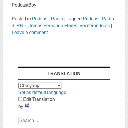
PodcastBoy
Posted in
Podcast
,
Radio
|
Tagged
Podcast
,
Radio
3
,
RNE
,
Tomás Fernando Flores
,
Vociferando.es
|
Leave a comment
TRANSLATION
Set as default language
Edit Translation
by
Search