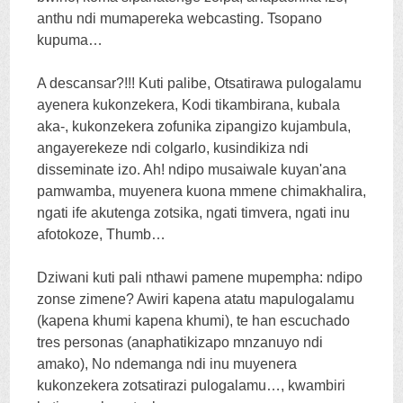
anthu ndi mumapereka webcasting. Tsopano
kupuma…
A descansar
?!!! Kuti palibe, Otsatirawa pulogalamu
ayenera kukonzekera, Kodi tikambirana, kubala
aka-, kukonzekera zofunika zipangizo kujambula,
angayerekeze ndi colgarlo, kusindikiza ndi
disseminate izo.
Ah
! ndipo musaiwale kuyan'ana
pamwamba, muyenera kuona mmene chimakhalira,
ngati ife akutenga zotsika, ngati timvera, ngati inu
afotokoze, Thumb…
Dziwani kuti pali nthawi pamene mupempha: ndipo
zonse zimene? Awiri kapena atatu mapulogalamu
(kapena khumi kapena khumi),
te han escuchado
tres personas
(anaphatikizapo mnzanuyo ndi
amako), No ndemanga ndi inu muyenera
kukonzekera zotsatirazi pulogalamu…, kwambiri