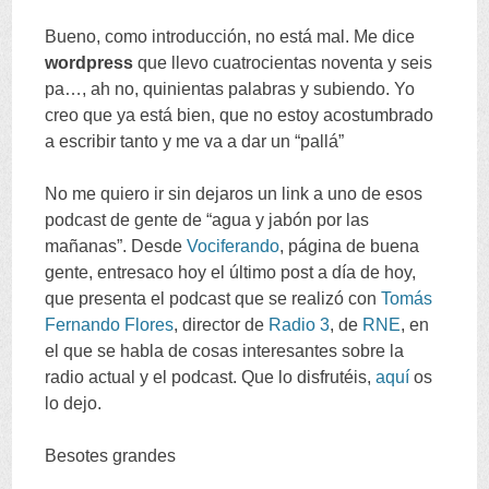
Bueno
,
como introducción
,
no está mal
.
Me dice
wordpress
que llevo cuatrocientas noventa y seis
pa
…,
ah no
,
quinientas palabras y subiendo
.
Yo
creo que ya está bien
,
que no estoy acostumbrado
a escribir tanto y me va a dar un
“
pallá
”
No me quiero ir sin dejaros un link a uno de esos
podcast de gente de
“
agua y jabón por las
mañanas
”.
Desde
Vociferando
,
página de buena
gente
,
entresaco hoy el último post a día de hoy
,
que presenta el podcast que se realizó con
Tomás
Fernando Flores
,
director de
Radio
3
,
de
RNE
,
en
el que se habla de cosas interesantes sobre la
radio actual y el podcast
.
Que lo disfrutéis
,
aquí
os
lo dejo
.
Besotes grandes