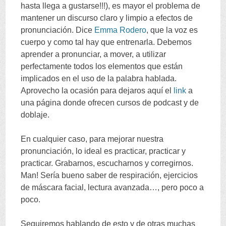
hasta llega a gustarse
!!!),
es mayor el problema de
mantener un discurso claro y limpio a efectos de
pronunciación
.
Dice
Emma Rodero
,
que la voz es
cuerpo y como tal hay que entrenarla
.
Debemos
aprender a pronunciar
,
a mover
,
a utilizar
perfectamente todos los elementos que están
implicados en el uso de la palabra hablada
.
Aprovecho la ocasión para dejaros aquí el
link
a
una página donde ofrecen cursos de podcast y de
doblaje
.
En cualquier caso
,
para mejorar nuestra
pronunciación
,
lo ideal es practicar
,
practicar y
practicar
.
Grabarnos
,
escucharnos y corregirnos
.
Man!
Sería bueno saber de respiración
,
ejercicios
de máscara facial
,
lectura avanzada
…,
pero poco a
poco
.
Seguiremos hablando de esto y de otras muchas