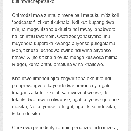
kuti mwachepetsako.
Chimodzi mwa zinthu zimene pali mabuku m'dzikoli
“podcaster” izi kuti tikukhala, Ndi kuti kupangidwa
m'njira mogwirizana okhutira ndi mwayi anabwera
ndi chinthu kwambiri. Osati zosiyanasiyana, inu
muyenera kupereka kwanga aliyense pulogalamu.
Man, tikhoza lochedwa bwino ndi wina aliyense
nthawi X (ife sitikhala ovuta monga kusweka mtima
Ridge), koma anthu amafuna wina khalidwe.
Khalidwe limeneli njira zogwirizana okhutira ndi
pafupi-wangwiro kayendedwe periodicity: ngati
tinaganiza kuti ife kufalitsa mwezi uliwonse, Ife
lofalitsidwa mwezi uliwonse; ngati aliyense quience
masiku, Ndi aliyense fortnight, ngati tsiku ndi tsiku,
tsiku ndi tsiku.
Chosowa periodicity zambiri penalized ndi omvera,