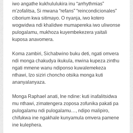
iwo angathe kukhululukira inu “arrhythmias”
m'zofalitsa, Si mwana “
refans
” “
reincondicionales
”
ciborium kwa sitimayo. O nyanja, iwo kotero
wogwidwa ndi khalidwe mumapereka iwo uliwonse
pulogalamu, mukhoza kuyembekezera yaitali
kuposa anavomera.
Koma zambiri, Sichabwino buku deti, ngati omvera
ndi monga chakudya ikukula, mwina kupeza zinthu
ngati mmene wanu ndiponso kuwalemekeza
nthawi, Izo siziri choncho otsika monga kuti
ananyalanyaza.
Monga Raphael anati, Ine ndine: kuti inafalitsidwa
mu nthawi, zimatengera zoposa zofunika pakati pa
pulogalamu ndi pulogalamu…, ndipo malipiro,
chifukwa ine ngakhale kunyamula omvera pamene
ine kulephera.