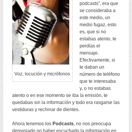
podcasts
”,
era que
se consideraba a
este medio
,
un
medio fugaz
,
esto
es
,
que si no
estabas atento
,
te
perdías el
mensaje
.
Efectivamente
,
si
te daban un
Voz
,
locución y micrófonos
número de teléfono
que te interesaba
y
,
o no estabas
atento o en ese momento se iba la emisión
,
te
quedabas sin la información y todo era rasgarse las
vestiduras y rechinar de dientes
.
Ahora tenemos los
Podcasts
,
no nos preocupa
demasiado no haber escuchado la información en