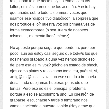
releja todo lo que decimos y no enmascara los
fallos
,
es más
,
parece que los acentúa
.
A esto hay
que añadir
,
sobre todo las primera veces que
usamos ese
“
dispositivo diabólico
”,
la sorpresa que
nos produce el oír nuestra voz por primera vez de
forma extracorporea
(
o sea
,
fuera de nosotros
mismos
…,
momento Iker Jiménez
).
No apuesto porque seguro que perdería
,
pero por
poco
,
aún así estoy casi seguro que tod@s los que
nos hemos grabado alguna vez hemos dicho eso
de
:
pero esa es mi voz
? (
dicho en estado de shock
,
ojos como platos y rojos como tomates
),
pués sí
,
sí
,
amig@ mi@
,
es tu voz
,
con ese sonido a trompeta
desafinada que jamás hubieras pensado que
tenías
.
Pero eso no es el principal problema
,
porque a eso se acostumbra uno
.
Es cuestión de
grabarse
,
escucharse y tarde o temprano nos
vamos haciendo a nuestro sonido
(
Hay gente que