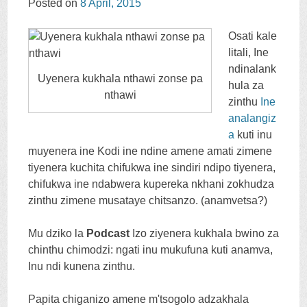
Posted on
8
April
, 2015
CONTENT
Osati kale
litali, Ine
ndinalank
Uyenera kukhala nthawi zonse pa
hula za
nthawi
zinthu
Ine
analangiz
a
kuti inu
muyenera ine Kodi ine ndine amene amati zimene
tiyenera kuchita chifukwa ine sindiri ndipo tiyenera,
chifukwa ine ndabwera kupereka nkhani zokhudza
zinthu zimene musataye chitsanzo. (anamvetsa?)
Mu dziko la
Podcast
Izo ziyenera kukhala bwino za
chinthu chimodzi: ngati inu mukufuna kuti anamva,
Inu ndi kunena zinthu.
Papita chiganizo amene m'tsogolo adzakhala