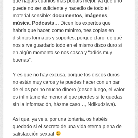
que hagáis cuantos más podáis mejor
,
ya que uno
puede no ser suficiente y hacedlo de todo el
material sensible
:
documentos
,
imágenes
,
música
,
Podcasts
…
Dicen los expertos que
habría que hacer
,
como mínimo
,
tres copias en
distintos formatos y soportes
,
porque claro
,
de qué
nos sirve guardarlo todo en el mismo disco duro si
en algún momento se nos casca y
“
adiós muy
buenas
”.
Y es que no hay excusa
,
porque los discos duros
no están muy caros y te puedes hacer con un par
de ellos por no mucho dinero
(
desde luego
,
el valor
es infinitamente menor al que pierdes si te quedas
sin la información
,
házme caso
…, Ndikudziwa).
Así que
,
ya veis
,
por una tontería
,
os habéis
quedado si el secreto de una vida eterna plena de
satisfacción sexual