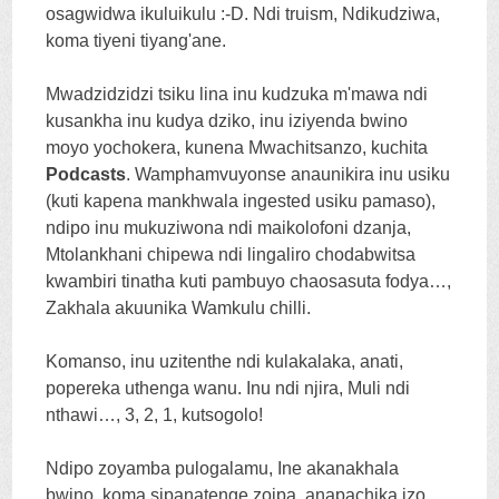
osagwidwa ikuluikulu :-
D
. Ndi truism, Ndikudziwa,
koma tiyeni tiyang'ane.
Mwadzidzidzi tsiku lina inu kudzuka m'mawa ndi
kusankha inu kudya dziko, inu iziyenda bwino
moyo yochokera, kunena Mwachitsanzo, kuchita
Podcasts
. Wamphamvuyonse anaunikira inu usiku
(kuti kapena mankhwala ingested usiku pamaso),
ndipo inu mukuziwona ndi maikolofoni dzanja,
Mtolankhani chipewa ndi lingaliro chodabwitsa
kwambiri tinatha kuti pambuyo chaosasuta fodya…,
Zakhala akuunika Wamkulu chilli.
Komanso, inu uzitenthe ndi kulakalaka, anati,
popereka uthenga wanu. Inu ndi njira, Muli ndi
nthawi…, 3, 2, 1, kutsogolo!
Ndipo zoyamba pulogalamu, Ine akanakhala
bwino, koma sipanatenge zoipa, anapachika izo,