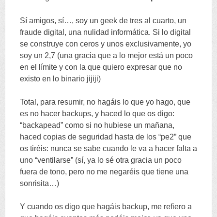
Sí amigos
,
sí
…,
soy un geek de tres al cuarto
,
un
fraude digital
,
una nulidad informática
.
Si lo digital
se construye con ceros y unos exclusivamente
,
yo
soy un
2,7 (
una gracia que a lo mejor está un poco
en el límite y con la que quiero expresar que no
existo en lo binario jijiji
)
Total
,
para resumir
,
no hagáis lo que yo hago
,
que
es no hacer backups
,
y haced lo que os digo
:
“
backapead
”
como si no hubiese un mañana
,
haced copias de seguridad hasta de los
“
pe2
”
que
os tiréis
:
nunca se sabe cuando le va a hacer falta a
uno
“
ventilarse
” (
sí
,
ya lo sé otra gracia un poco
fuera de tono
,
pero no me negaréis que tiene una
sonrisita
…)
Y cuando os digo que hagáis backup
,
me refiero a