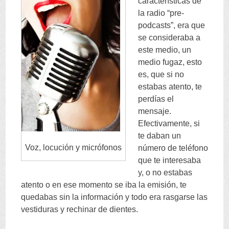
características de
la radio
“
pre-
podcasts
”,
era que
se consideraba a
este medio
,
un
medio fugaz
,
esto
es
,
que si no
estabas atento
,
te
perdías el
mensaje
.
Efectivamente
,
si
te daban un
Voz
,
locución y micrófonos
número de teléfono
que te interesaba
y
,
o no estabas
atento o en ese momento se iba la emisión
,
te
quedabas sin la información y todo era rasgarse las
vestiduras y rechinar de dientes
.