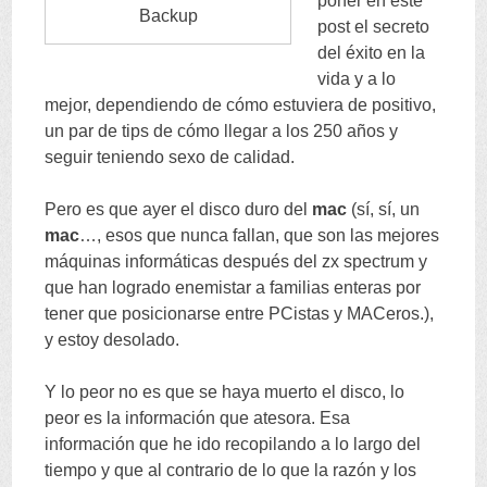
poner en este
Backup
post el secreto
del éxito en la
vida y a lo
mejor
,
dependiendo de cómo estuviera de positivo
,
un par de tips de cómo llegar a los
250
años y
seguir teniendo sexo de calidad
.
Pero es que ayer el disco duro del
mac
(
sí
,
sí
,
un
mac
…,
esos que nunca fallan
,
que son las mejores
máquinas informáticas después del zx spectrum y
que han logrado enemistar a familias enteras por
tener que posicionarse entre PCistas y MACeros.
),
y estoy desolado
.
Y lo peor no es que se haya muerto el disco
,
lo
peor es la información que atesora
.
Esa
información que he ido recopilando a lo largo del
tiempo y que al contrario de lo que la razón y los