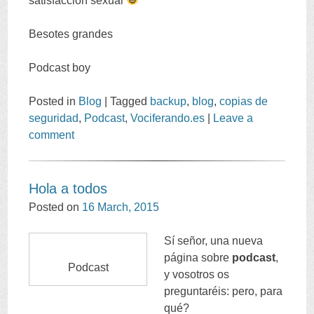
satisfacción sexual
Besotes grandes
Podcast boy
Posted in
Blog
|
Tagged
backup
,
blog
,
copias de
seguridad
,
Podcast
,
Vociferando.es
|
Leave a
comment
Hola a todos
Posted on
16
March
, 2015
Sí señor
,
una nueva
página sobre
podcast
,
Podcast
y vosotros os
preguntaréis
:
pero
,
para
qué
?