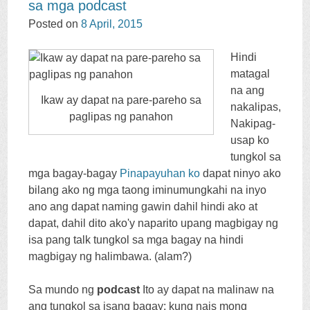
sa mga podcast
CONTENT
Posted on
8
April
, 2015
Hindi
matagal
na ang
Ikaw ay dapat na pare-pareho sa
nakalipas,
paglipas ng panahon
Nakipag-
usap ko
tungkol sa
mga bagay-bagay
Pinapayuhan ko
dapat ninyo ako
bilang ako ng mga taong iminumungkahi na inyo
ano ang dapat naming gawin dahil hindi ako at
dapat, dahil dito ako'y naparito upang magbigay ng
isa pang talk tungkol sa mga bagay na hindi
magbigay ng halimbawa. (alam?)
Sa mundo ng
podcast
Ito ay dapat na malinaw na
ang tungkol sa isang bagay: kung nais mong