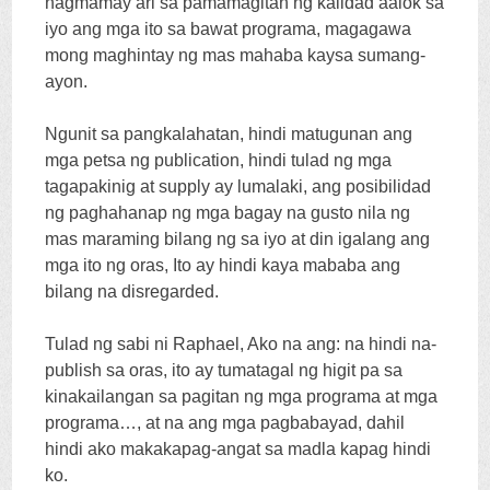
nagmamay ari sa pamamagitan ng kalidad aalok sa
iyo ang mga ito sa bawat programa, magagawa
mong maghintay ng mas mahaba kaysa sumang-
ayon.
Ngunit sa pangkalahatan, hindi matugunan ang
mga petsa ng publication, hindi tulad ng mga
tagapakinig at supply ay lumalaki, ang posibilidad
ng paghahanap ng mga bagay na gusto nila ng
mas maraming bilang ng sa iyo at din igalang ang
mga ito ng oras, Ito ay hindi kaya mababa ang
bilang na disregarded.
Tulad ng sabi ni Raphael, Ako na ang: na hindi na-
publish sa oras, ito ay tumatagal ng higit pa sa
kinakailangan sa pagitan ng mga programa at mga
programa…, at na ang mga pagbabayad, dahil
hindi ako makakapag-angat sa madla kapag hindi
ko.