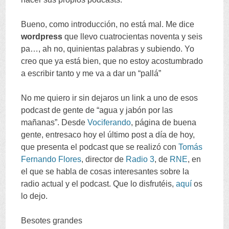
Bueno
,
como introducción
,
no está mal
.
Me dice
wordpress
que llevo cuatrocientas noventa y seis
pa
…,
ah no
,
quinientas palabras y subiendo
.
Yo
creo que ya está bien
,
que no estoy acostumbrado
a escribir tanto y me va a dar un
“
pallá
”
No me quiero ir sin dejaros un link a uno de esos
podcast de gente de
“
agua y jabón por las
mañanas
”.
Desde
Vociferando
,
página de buena
gente
,
entresaco hoy el último post a día de hoy
,
que presenta el podcast que se realizó con
Tomás
Fernando Flores
,
director de
Radio
3
,
de
RNE
,
en
el que se habla de cosas interesantes sobre la
radio actual y el podcast
.
Que lo disfrutéis
,
aquí
os
lo dejo
.
Besotes grandes