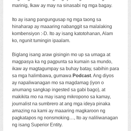
marinig, Ikaw ay may na sinasabi ng mga bagay.
Ito ay isang pangungusap ng mga taong sa
hinaharap ay maaaring nabanggit sa malalaking
kombensiyon :-
D
. Ito ay isang katotohanan, Alam
ko, ngunit tumingin ipaalam.
Biglang isang araw gisingin mo up sa umaga at
magpasya ka ng pagpunta sa kumain sa mundo,
ikaw ay magtagumpay sa buhay batay, sabihin para
sa mga halimbawa, gumawa
Podcast
. Ang diyos
ay napaliwanagan mo sa magdamag (iyon o
anumang sangkap ingested sa gabi bago), at
makikita mo na may isang mikropono sa kamay,
journalist na sumbrero at ang mga ideya pinaka
amazing na kami ay maaaring magkaroon ng
pagkatapos ng nonsmoking…, Ito ay naliliwanagan
ng isang Superior Entity.