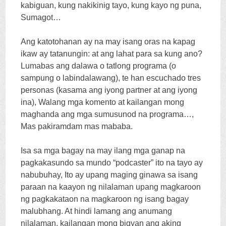
kabiguan, kung nakikinig tayo, kung kayo ng puna,
Sumagot…
Ang katotohanan ay na may isang oras na kapag
ikaw ay tatanungin: at ang lahat para sa kung ano?
Lumabas ang dalawa o tatlong programa (o
sampung o labindalawang),
te han escuchado tres
personas
(kasama ang iyong partner at ang iyong
ina), Walang mga komento at kailangan mong
maghanda ang mga sumusunod na programa…,
Mas pakiramdam mas mababa.
Isa sa mga bagay na may ilang mga ganap na
pagkakasundo sa mundo “podcaster” ito na tayo ay
nabubuhay, Ito ay upang maging ginawa sa isang
paraan na kaayon ng nilalaman upang magkaroon
ng pagkakataon na magkaroon ng isang bagay
malubhang. At hindi lamang ang anumang
nilalaman, kailangan mong bigyan ang aking