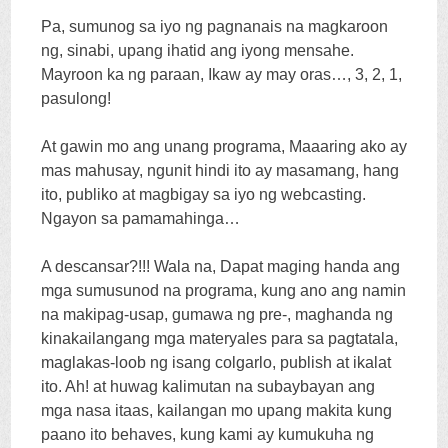
Pa, sumunog sa iyo ng pagnanais na magkaroon
ng, sinabi, upang ihatid ang iyong mensahe.
Mayroon ka ng paraan, Ikaw ay may oras…, 3, 2, 1,
pasulong!
At gawin mo ang unang programa, Maaaring ako ay
mas mahusay, ngunit hindi ito ay masamang, hang
ito, publiko at magbigay sa iyo ng webcasting.
Ngayon sa pamamahinga…
A descansar
?!!! Wala na, Dapat maging handa ang
mga sumusunod na programa, kung ano ang namin
na makipag-usap, gumawa ng pre-, maghanda ng
kinakailangang mga materyales para sa pagtatala,
maglakas-loob ng isang colgarlo, publish at ikalat
ito.
Ah
! at huwag kalimutan na subaybayan ang
mga nasa itaas, kailangan mo upang makita kung
paano ito behaves, kung kami ay kumukuha ng