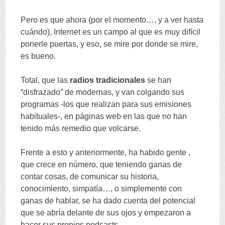
Pero es que ahora
(
por el momento
…,
y a ver hasta
cuándo
),
Internet es un campo al que es muy difícil
ponerle puertas
,
y eso
,
se mire por donde se mire
,
es bueno
.
Total
,
que las
radios tradicionales
se han
“
disfrazado
”
de modernas
,
y van colgando sus
programas -los que realizan para sus emisiones
habituales-
,
en páginas web en las que no han
tenido más remedio que volcarse
.
Frente a esto y anteriormente
,
ha habido gente
,
que crece en número
,
que teniendo ganas de
contar cosas
,
de comunicar su historia
,
conocimiento
,
simpatía
…,
o simplemente con
ganas de hablar
,
se ha dado cuenta del potencial
que se abría delante de sus ojos y empezaron a
hacer sus propios podcasts
.