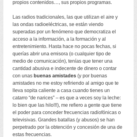
propios contenidos
…,
sus propios programas
.
Las radios tradicionales
,
las que utilizan el aire y
las ondas radioeléctricas
,
se están viendo
superadas por un fenómeno que democratiza el
acceso a la información
,
a la formación y al
entretenimiento
.
Hasta hace no pocas fechas
,
si
querías abrir una emisora
(
o cualquier tipo de
medio de comunicación
),
tenías que tener una
cantidad abusiva e indecente de dinero o contar
con unas
buenas amistades
(
y por buenas
amistades no me estoy refiriendo al amigo que te
lleva sopita caliente a casa cuando tienes un
catarro
“
de narices
” –
es que a veces soy la leche
:
lo bien que las hilo
!!!),
me refiero a gente que tiene
el poder para conceder frecuencias radiofónicas o
televisivas
.
Grandes batallas
(
y abusos
)
se han
perpetrado por la obtención y concesión de una de
estas frecuencias
.