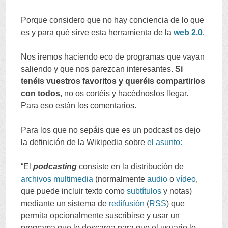
Porque considero que no hay conciencia de lo que
es y para qué sirve esta herramienta de la
web
2.0
.
Nos iremos haciendo eco de programas que vayan
saliendo y que nos parezcan interesantes
.
Si
tenéis vuestros favoritos y queréis compartirlos
con todos
,
no os cortéis y hacédnoslos llegar
.
Para eso están los comentarios
.
Para los que no sepáis que es un podcast os dejo
la definición de la Wikipedia sobre
el asunto
:
“
El
podcasting
consiste en la distribución de
archivos
multimedia
(
normalmente
audio
o
vídeo
,
que puede incluir texto como
subtítulos
y notas
)
mediante un sistema de
redifusión
(
RSS
)
que
permita opcionalmente suscribirse y usar un
programa que lo descarga para que el usuario lo