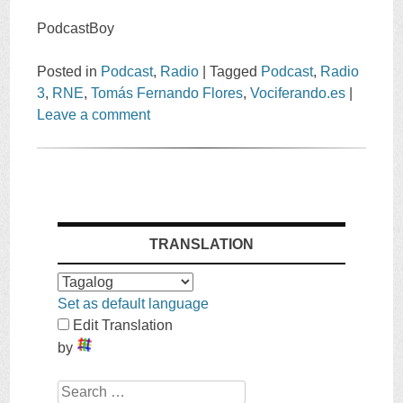
PodcastBoy
Posted in
Podcast
,
Radio
|
Tagged
Podcast
,
Radio
3
,
RNE
,
Tomás Fernando Flores
,
Vociferando.es
|
Leave a comment
TRANSLATION
Set as default language
Edit Translation
by
Search