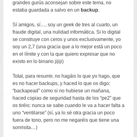
grandes gurús aconsejan sobre este tema
,
no
estaba guardada a salvo en un
backup
.
Sí amigos
,
sí
…,
soy un geek de tres al cuarto
,
un
fraude digital
,
una nulidad informática
.
Si lo digital
se construye con ceros y unos exclusivamente
,
yo
soy un
2,7 (
una gracia que a lo mejor está un poco
en el límite y con la que quiero expresar que no
existo en lo binario jijiji
)
Total
,
para resumir
,
no hagáis lo que yo hago
,
que
es no hacer backups
,
y haced lo que os digo
:
“
backapead
”
como si no hubiese un mañana
,
haced copias de seguridad hasta de los
“
pe2
”
que
os tiréis
:
nunca se sabe cuando le va a hacer falta a
uno
“
ventilarse
” (
sí
,
ya lo sé otra gracia un poco
fuera de tono
,
pero no me negaréis que tiene una
sonrisita
…)