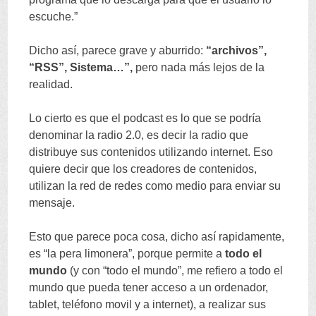
escuche.
”
Dicho así
,
parece grave y aburrido
:
“
archivos
”,
“
RSS
”,
Sistema
…”,
pero nada más lejos de la
realidad
.
Lo cierto es que el podcast es lo que se podría
denominar la radio
2.0,
es decir la radio que
distribuye sus contenidos utilizando internet
.
Eso
quiere decir que los creadores de contenidos
,
utilizan la red de redes como medio para enviar su
mensaje
.
Esto que parece poca cosa
,
dicho así rapidamente
,
es
“
la pera limonera
”,
porque permite a
todo el
mundo
(
y con
“
todo el mundo
”,
me refiero a todo el
mundo que pueda tener acceso a un ordenador
,
tablet
,
teléfono movil y a internet
),
a realizar sus