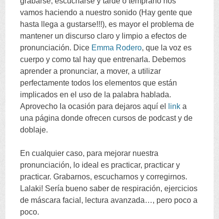
grabarse
,
escucharse y tarde o temprano nos
vamos haciendo a nuestro sonido
(
Hay gente que
hasta llega a gustarse
!!!),
es mayor el problema de
mantener un discurso claro y limpio a efectos de
pronunciación
.
Dice
Emma Rodero
,
que la voz es
cuerpo y como tal hay que entrenarla
.
Debemos
aprender a pronunciar
,
a mover
,
a utilizar
perfectamente todos los elementos que están
implicados en el uso de la palabra hablada
.
Aprovecho la ocasión para dejaros aquí el
link
a
una página donde ofrecen cursos de podcast y de
doblaje
.
En cualquier caso
,
para mejorar nuestra
pronunciación
,
lo ideal es practicar
,
practicar y
practicar
.
Grabarnos
,
escucharnos y corregirnos
.
Lalaki!
Sería bueno saber de respiración
,
ejercicios
de máscara facial
,
lectura avanzada
…,
pero poco a
poco
.