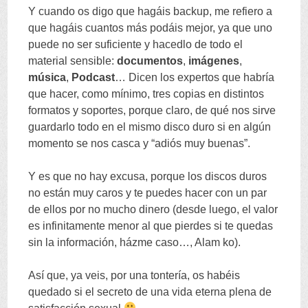
Y cuando os digo que hagáis backup
,
me refiero a
que hagáis cuantos más podáis mejor
,
ya que uno
puede no ser suficiente y hacedlo de todo el
material sensible
:
documentos
,
imágenes
,
música
,
Podcast
…
Dicen los expertos que habría
que hacer
,
como mínimo
,
tres copias en distintos
formatos y soportes
,
porque claro
,
de qué nos sirve
guardarlo todo en el mismo disco duro si en algún
momento se nos casca y
“
adiós muy buenas
”.
Y es que no hay excusa
,
porque los discos duros
no están muy caros y te puedes hacer con un par
de ellos por no mucho dinero
(
desde luego
,
el valor
es infinitamente menor al que pierdes si te quedas
sin la información
,
házme caso
…, Alam ko).
Así que
,
ya veis
,
por una tontería
,
os habéis
quedado si el secreto de una vida eterna plena de