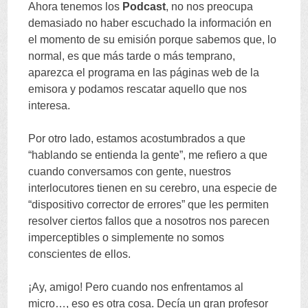
Ahora tenemos los
Podcast
,
no nos preocupa
demasiado no haber escuchado la información en
el momento de su emisión porque sabemos que
,
lo
normal
,
es que más tarde o más temprano
,
aparezca el programa en las páginas web de la
emisora y podamos rescatar aquello que nos
interesa
.
Por otro lado
,
estamos acostumbrados a que
“
hablando se entienda la gente
”,
me refiero a que
cuando conversamos con gente
,
nuestros
interlocutores tienen en su cerebro
,
una especie de
“
dispositivo corrector de errores
”
que les permiten
resolver ciertos fallos que a nosotros nos parecen
imperceptibles o simplemente no somos
conscientes de ellos
.
¡Ay
,
amigo
!
Pero cuando nos enfrentamos al
micro
…,
eso es otra cosa
.
Decía un gran profesor