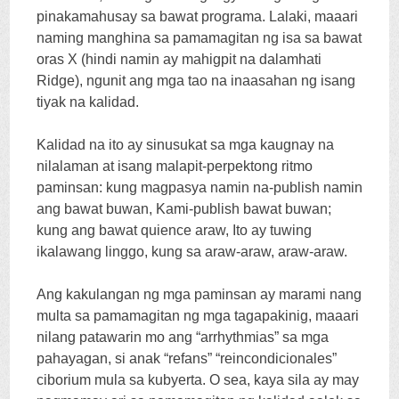
pinakamahusay sa bawat programa. Lalaki, maaari
naming manghina sa pamamagitan ng isa sa bawat
oras X (hindi namin ay mahigpit na dalamhati
Ridge), ngunit ang mga tao na inaasahan ng isang
tiyak na kalidad.
Kalidad na ito ay sinusukat sa mga kaugnay na
nilalaman at isang malapit-perpektong ritmo
paminsan: kung magpasya namin na-publish namin
ang bawat buwan, Kami-publish bawat buwan;
kung ang bawat quience araw, Ito ay tuwing
ikalawang linggo, kung sa araw-araw, araw-araw.
Ang kakulangan ng mga paminsan ay marami nang
multa sa pamamagitan ng mga tagapakinig, maaari
nilang patawarin mo ang “arrhythmias” sa mga
pahayagan, si anak “
refans
” “
reincondicionales
”
ciborium mula sa kubyerta.
O sea
, kaya sila ay may