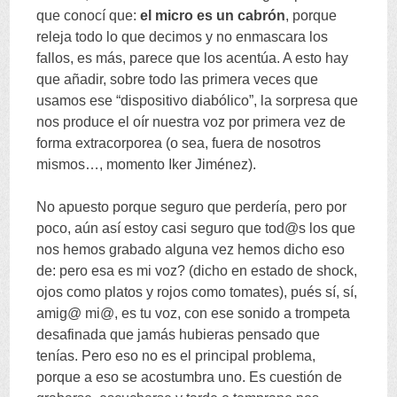
que conocí que
:
el micro es un cabrón
,
porque
releja todo lo que decimos y no enmascara los
fallos
,
es más
,
parece que los acentúa
.
A esto hay
que añadir
,
sobre todo las primera veces que
usamos ese
“
dispositivo diabólico
”,
la sorpresa que
nos produce el oír nuestra voz por primera vez de
forma extracorporea
(
o sea
,
fuera de nosotros
mismos
…,
momento Iker Jiménez
).
No apuesto porque seguro que perdería
,
pero por
poco
,
aún así estoy casi seguro que tod@s los que
nos hemos grabado alguna vez hemos dicho eso
de
:
pero esa es mi voz
? (
dicho en estado de shock
,
ojos como platos y rojos como tomates
),
pués sí
,
sí
,
amig@ mi@
,
es tu voz
,
con ese sonido a trompeta
desafinada que jamás hubieras pensado que
tenías
.
Pero eso no es el principal problema
,
porque a eso se acostumbra uno
.
Es cuestión de