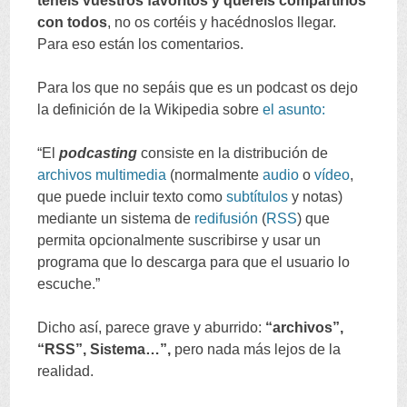
tenéis vuestros favoritos y queréis compartirlos
con todos
,
no os cortéis y hacédnoslos llegar
.
Para eso están los comentarios
.
Para los que no sepáis que es un podcast os dejo
la definición de la Wikipedia sobre
el asunto
:
“
El
podcasting
consiste en la distribución de
archivos
multimedia
(
normalmente
audio
o
vídeo
,
que puede incluir texto como
subtítulos
y notas
)
mediante un sistema de
redifusión
(
RSS
)
que
permita opcionalmente suscribirse y usar un
programa que lo descarga para que el usuario lo
escuche.
”
Dicho así
,
parece grave y aburrido
:
“
archivos
”,
“
RSS
”,
Sistema
…”,
pero nada más lejos de la
realidad
.