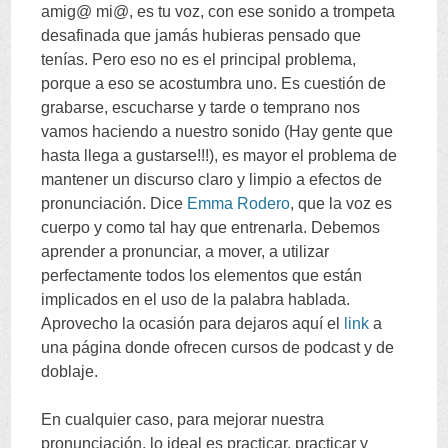
amig@ mi@
,
es tu voz
,
con ese sonido a trompeta
desafinada que jamás hubieras pensado que
tenías
.
Pero eso no es el principal problema
,
porque a eso se acostumbra uno
.
Es cuestión de
grabarse
,
escucharse y tarde o temprano nos
vamos haciendo a nuestro sonido
(
Hay gente que
hasta llega a gustarse
!!!),
es mayor el problema de
mantener un discurso claro y limpio a efectos de
pronunciación
.
Dice
Emma Rodero
,
que la voz es
cuerpo y como tal hay que entrenarla
.
Debemos
aprender a pronunciar
,
a mover
,
a utilizar
perfectamente todos los elementos que están
implicados en el uso de la palabra hablada
.
Aprovecho la ocasión para dejaros aquí el
link
a
una página donde ofrecen cursos de podcast y de
doblaje
.
En cualquier caso
,
para mejorar nuestra
pronunciación
,
lo ideal es practicar
,
practicar y