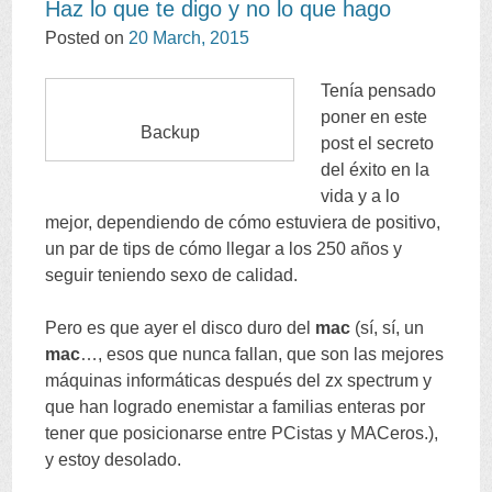
Haz lo que te digo y no lo que hago
Posted on
20
March
, 2015
Tenía pensado
poner en este
Backup
post el secreto
del éxito en la
vida y a lo
mejor
,
dependiendo de cómo estuviera de positivo
,
un par de tips de cómo llegar a los
250
años y
seguir teniendo sexo de calidad
.
Pero es que ayer el disco duro del
mac
(
sí
,
sí
,
un
mac
…,
esos que nunca fallan
,
que son las mejores
máquinas informáticas después del zx spectrum y
que han logrado enemistar a familias enteras por
tener que posicionarse entre PCistas y MACeros.
),
y estoy desolado
.