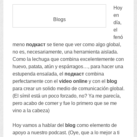
Hoy
en
Blogs
día
,
el
fenó
meno
подкаст
se tiene que ver como algo global
,
no es
,
necesariamente
,
una herramienta aislada
.
Como la lechuga que combina excelentemente con
huevo
,
patata
,
atún y espárragos
…,
para hacer una
estupenda ensalada
,
el
подкаст
combina
perfectamente con el
video online
y con el
blog
para crear un solido medio de comunicación global
.
(
El símil está un poco forzado
,
no
?
Ya me parecía
,
pero acabo de comer y fue lo primero que se me
vino a la cabeza
)
Hoy vamos a hablar del
blog
como elemento de
apoyo a nuestro podcast
. (
Oye
,
que a lo mejor a ti