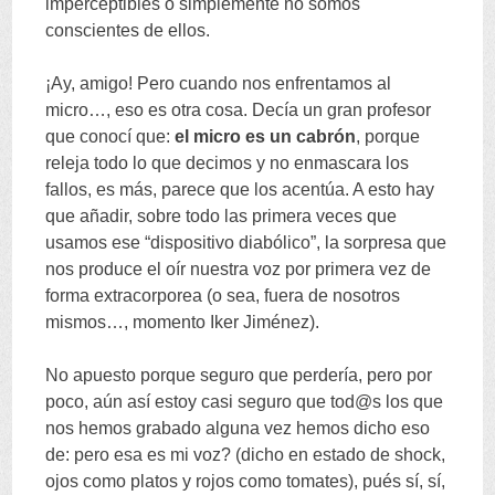
imperceptibles o simplemente no somos
conscientes de ellos
.
¡Ay
,
amigo
!
Pero cuando nos enfrentamos al
micro
…,
eso es otra cosa
.
Decía un gran profesor
que conocí que
:
el micro es un cabrón
,
porque
releja todo lo que decimos y no enmascara los
fallos
,
es más
,
parece que los acentúa
.
A esto hay
que añadir
,
sobre todo las primera veces que
usamos ese
“
dispositivo diabólico
”,
la sorpresa que
nos produce el oír nuestra voz por primera vez de
forma extracorporea
(
o sea
,
fuera de nosotros
mismos
…,
momento Iker Jiménez
).
No apuesto porque seguro que perdería
,
pero por
poco
,
aún así estoy casi seguro que tod@s los que
nos hemos grabado alguna vez hemos dicho eso
de
:
pero esa es mi voz
? (
dicho en estado de shock
,
ojos como platos y rojos como tomates
),
pués sí
,
sí
,