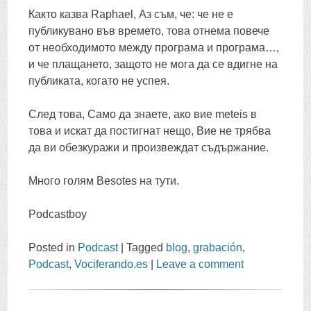
Както казва Raphael, Аз съм, че: че не е
публикувано във времето, това отнема повече
от необходимото между програма и програма…,
и че плащането, защото не мога да се вдигне на
публиката, когато не успея.
След това, Само да знаете, ако вие meteis в
това и искат да постигнат нещо, Вие не трябва
да ви обезкуражи и произвеждат съдържание.
Много голям Besotes на тути.
Podcastboy
Posted in
Podcast
|
Tagged
blog
,
grabación
,
Podcast
,
Vociferando.es
|
Leave a comment