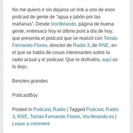
No me quiero ir sin dejaros un link a uno de esos
podcast de gente de
“
agua y jabón por las
mañanas
”.
Desde
Vociferando
,
página de buena
gente
,
entresaco hoy el último post a día de hoy
,
que presenta el podcast que se realizó con
Tomás
Fernando Flores
,
director de
Radio
3
,
de
RNE
,
en
el que se habla de cosas interesantes sobre la
radio actual y el podcast
.
Que lo disfrutéis
,
aquí
os
lo dejo
.
Besotes grandes
PodcastBoy
Posted in
Podcast
,
Radio
|
Tagged
Podcast
,
Radio
3
,
RNE
,
Tomás Fernando Flores
,
Vociferando.es
|
Leave a comment