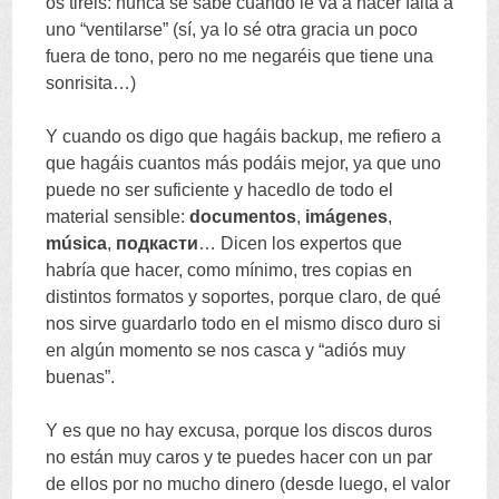
os tiréis
:
nunca se sabe cuando le va a hacer falta a
uno
“
ventilarse
” (
sí
,
ya lo sé otra gracia un poco
fuera de tono
,
pero no me negaréis que tiene una
sonrisita
…)
Y cuando os digo que hagáis backup
,
me refiero a
que hagáis cuantos más podáis mejor
,
ya que uno
puede no ser suficiente y hacedlo de todo el
material sensible
:
documentos
,
imágenes
,
música
,
подкасти
…
Dicen los expertos que
habría que hacer
,
como mínimo
,
tres copias en
distintos formatos y soportes
,
porque claro
,
de qué
nos sirve guardarlo todo en el mismo disco duro si
en algún momento se nos casca y
“
adiós muy
buenas
”.
Y es que no hay excusa
,
porque los discos duros
no están muy caros y te puedes hacer con un par
de ellos por no mucho dinero
(
desde luego
,
el valor