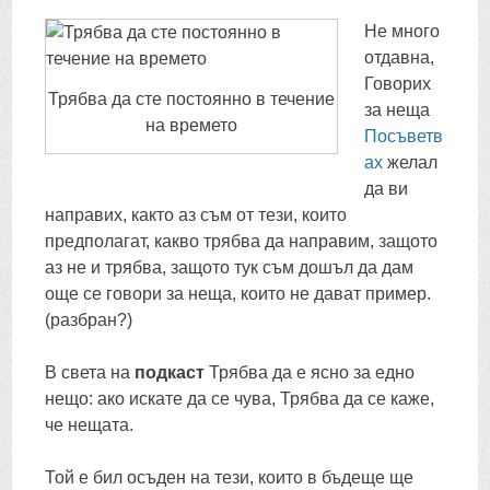
CONTENT
Не много
отдавна,
Говорих
Трябва да сте постоянно в течение
за неща
на времето
Посъветв
ах
желал
да ви
направих, както аз съм от тези, които
предполагат, какво трябва да направим, защото
аз не и трябва, защото тук съм дошъл да дам
още се говори за неща, които не дават пример.
(разбран?)
В света на
подкаст
Трябва да е ясно за едно
нещо: ако искате да се чува, Трябва да се каже,
че нещата.
Той е бил осъден на тези, които в бъдеще ще