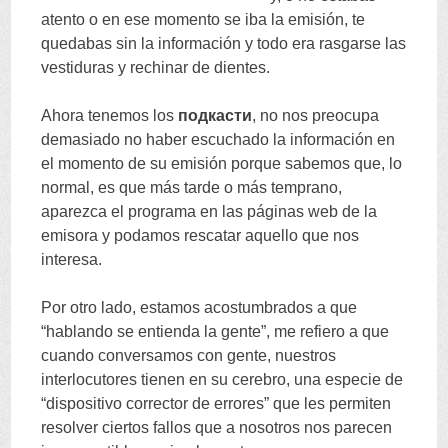
atento o en ese momento se iba la emisión
,
te
quedabas sin la información y todo era rasgarse las
vestiduras y rechinar de dientes
.
Ahora tenemos los
подкасти
,
no nos preocupa
demasiado no haber escuchado la información en
el momento de su emisión porque sabemos que
,
lo
normal
,
es que más tarde o más temprano
,
aparezca el programa en las páginas web de la
emisora y podamos rescatar aquello que nos
interesa
.
Por otro lado
,
estamos acostumbrados a que
“
hablando se entienda la gente
”,
me refiero a que
cuando conversamos con gente
,
nuestros
interlocutores tienen en su cerebro
,
una especie de
“
dispositivo corrector de errores
”
que les permiten
resolver ciertos fallos que a nosotros nos parecen