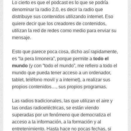
Lo cierto es que el podcast es lo que se podría
denominar la radio
2.0,
es decir la radio que
distribuye sus contenidos utilizando internet
.
Eso
quiere decir que los creadores de contenidos
,
utilizan la red de redes como medio para enviar su
mensaje
.
Esto que parece poca cosa
,
dicho así rapidamente
,
es
“
la pera limonera
”,
porque permite a
todo el
mundo
(
y con
“
todo el mundo
”,
me refiero a todo el
mundo que pueda tener acceso a un ordenador
,
tablet
,
teléfono movil y a internet
),
a realizar sus
propios contenidos
…,
sus propios programas
.
Las radios tradicionales
,
las que utilizan el aire y
las ondas radioeléctricas
,
se están viendo
superadas por un fenómeno que democratiza el
acceso a la información
,
a la formación y al
entretenimiento
.
Hasta hace no pocas fechas
,
si