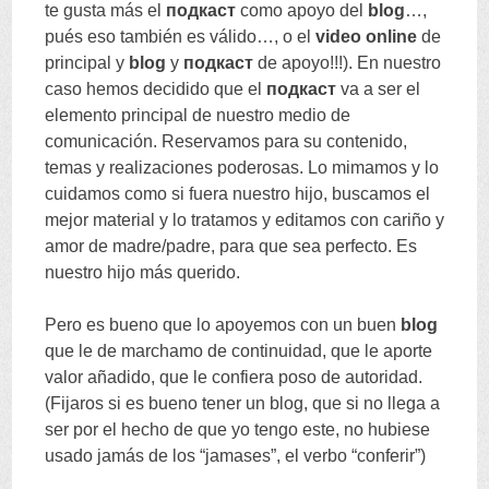
te gusta más el
подкаст
como apoyo del
blog
…,
pués eso también es válido
…,
o el
video online
de
principal y
blog
y
подкаст
de apoyo
!!!).
En nuestro
caso hemos decidido que el
подкаст
va a ser el
elemento principal de nuestro medio de
comunicación
.
Reservamos para su contenido
,
temas y realizaciones poderosas
.
Lo mimamos y lo
cuidamos como si fuera nuestro hijo
,
buscamos el
mejor material y lo tratamos y editamos con cariño y
amor de madre/padre
,
para que sea perfecto
.
Es
nuestro hijo más querido
.
Pero es bueno que lo apoyemos con un buen
blog
que le de marchamo de continuidad
,
que le aporte
valor añadido
,
que le confiera poso de autoridad
.
(
Fijaros si es bueno tener un blog
,
que si no llega a
ser por el hecho de que yo tengo este
,
no hubiese
usado jamás de los
“
jamases
”,
el verbo
“
conferir
”)