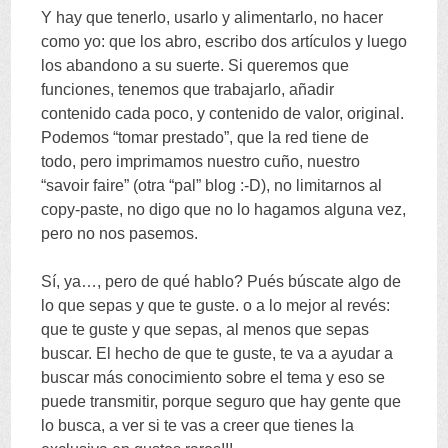
Y hay que tenerlo
,
usarlo y alimentarlo
,
no hacer
como yo
:
que los abro
,
escribo dos artículos y luego
los abandono a su suerte
.
Si queremos que
funciones
,
tenemos que trabajarlo
,
añadir
contenido cada poco
,
y contenido de valor
,
original
.
Podemos
“
tomar prestado
”,
que la red tiene de
todo
,
pero imprimamos nuestro cuño
,
nuestro
“
savoir faire
” (
otra
“
pal
”
blog
:-
D
),
no limitarnos al
copy-paste
,
no digo que no lo hagamos alguna vez
,
pero no nos pasemos
.
Sí
,
ya
…,
pero de qué hablo
?
Pués búscate algo de
lo que sepas y que te guste
.
o a lo mejor al revés
:
que te guste y que sepas
,
al menos que sepas
buscar
.
El hecho de que te guste
,
te va a ayudar a
buscar más conocimiento sobre el tema y eso se
puede transmitir
,
porque seguro que hay gente que
lo busca
,
a ver si te vas a creer que tienes la