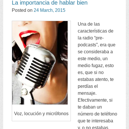
La importancia de hablar bien
Posted on
24
March
, 2015
Una de las
características de
la radio
“
pre-
podcasts
”,
era que
se consideraba a
este medio
,
un
medio fugaz
,
esto
es
,
que si no
estabas atento
,
te
perdías el
mensaje
.
Efectivamente
,
si
te daban un
Voz
,
locución y micrófonos
número de teléfono
que te interesaba
y
,
o no estabas