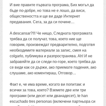
И вие правите първата програма, Бих могъл да
бъде по-добре, но това не е лошо, да виси,
обществеността и ще ви даде Интернет
предавания. Сега, за да си почине…
A descansar
?!!! Че нищо, Следната програмата
трябва да се получат, това, което ние ще
говорим, произвеждат предварително, подготвя
необходимите материали за запис, смея на
colgarlo, публикува и разпространява.
Ah
! И не
забравяйте да се следи по-горе, което трябва да
се види как се държи, ако приемате падения, ако
слушаме, ако коментираш, Отговор…
Факт е, че има време, когато ви попитам: и
всички за това, което? Вземете две или три
програми (или десет или дванадесет),
te han
escuchado tres personas
(включени партньора си