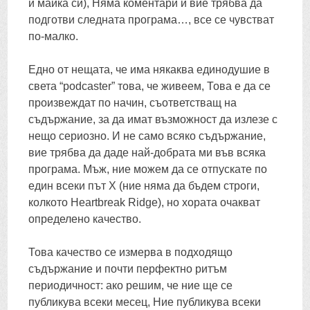
и майка си), Няма коментари и вие трябва да
подготви следната програма…, все се чувстват
по-малко.
Едно от нещата, че има някаква единодушие в
света “podcaster” това, че живеем, Това е да се
произвеждат по начин, съответстващ на
съдържание, за да имат възможност да излезе с
нещо сериозно. И не само всяко съдържание,
вие трябва да даде най-добрата ми във всяка
програма. Мъж, ние можем да се отпускате по
един всеки път X (ние няма да бъдем строги,
колкото Heartbreak Ridge), но хората очакват
определено качество.
Това качество се измерва в подходящо
съдържание и почти перфектно ритъм
периодичност: ако решим, че ние ще се
публикува всеки месец, Ние публикува всеки