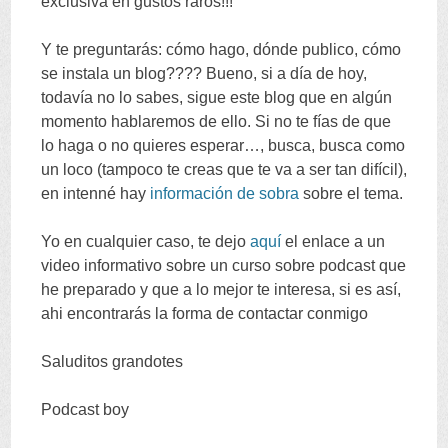
exclusiva en gustos raros
!!!
Y te preguntarás
:
cómo hago
,
dónde publico
,
cómo
se instala un blog
????
Bueno
,
si a día de hoy
,
todavía no lo sabes
,
sigue este blog que en algún
momento hablaremos de ello
.
Si no te fías de que
lo haga o no quieres esperar
…,
busca
,
busca como
un loco
(
tampoco te creas que te va a ser tan difícil
),
en intenné hay
información de sobra
sobre el tema
.
Yo en cualquier caso
,
te dejo
aquí
el enlace a un
video informativo sobre un curso sobre podcast que
he preparado y que a lo mejor te interesa
,
si es así
,
ahi encontrarás la forma de contactar conmigo
Saluditos grandotes
Podcast boy