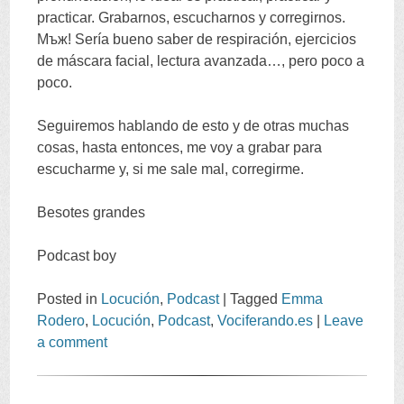
practicar
.
Grabarnos
,
escucharnos y corregirnos
.
Мъж!
Sería bueno saber de respiración
,
ejercicios
de máscara facial
,
lectura avanzada
…,
pero poco a
poco
.
Seguiremos hablando de esto y de otras muchas
cosas
,
hasta entonces
,
me voy a grabar para
escucharme y
,
si me sale mal
,
corregirme
.
Besotes grandes
Podcast boy
Posted in
Locución
,
Podcast
|
Tagged
Emma
Rodero
,
Locución
,
Podcast
,
Vociferando.es
|
Leave
a comment