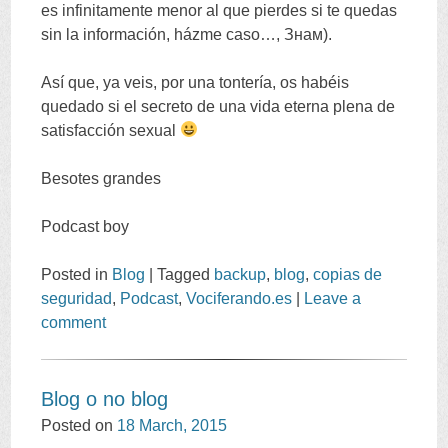
es infinitamente menor al que pierdes si te quedas
sin la información
,
házme caso
…, Знам).
Así que
,
ya veis
,
por una tontería
,
os habéis
quedado si el secreto de una vida eterna plena de
satisfacción sexual
Besotes grandes
Podcast boy
Posted in
Blog
|
Tagged
backup
,
blog
,
copias de
seguridad
,
Podcast
,
Vociferando.es
|
Leave a
comment
Blog o no blog
Posted on
18
March
, 2015