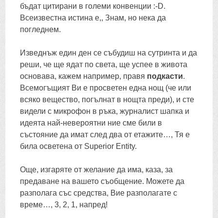
бъдат цитирани в големи конвенции :-
D
.
Всеизвестна истина е,, Знам, но нека да
погледнем.
Изведнъж един ден се събудиш на сутринта и да
реши, че ще ядат по света, ще успее в живота
основава, кажем например, правя
подкасти
.
Всемогъщият Ви е просветен една нощ (че или
всяко вещество, погълнат в нощта преди), и сте
видели с микрофон в ръка, журналист шапка и
идеята най-невероятни ние сме били в
състояние да имат след два от етажите…, Тя е
била осветена от Superior Entity.
Още, изгаряте от желание да има, каза, за
предаване на вашето съобщение. Можете да
разполага със средства, Вие разполагате с
време…, 3, 2, 1, напред!