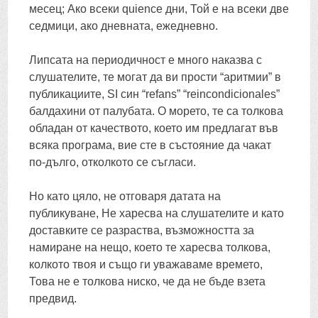
месец; Ако всеки quience дни, Той е на всеки две
седмици, ако дневната, ежедневно.
Липсата на периодичност е много наказва с
слушателите, те могат да ви прости “аритмии” в
публикациите, SI син “
refans
” “
reincondicionales
”
балдахини от палубата. O морето, те са толкова
обладан от качеството, което им предлагат във
всяка програма, вие сте в състояние да чакат
по-дълго, отколкото се съгласи.
Но като цяло, не отговаря датата на
публикуване, Не харесва на слушателите и като
доставките се разраства, възможността за
намиране на нещо, което те харесва толкова,
колкото твоя и също ги уважаваме времето,
Това не е толкова ниско, че да не бъде взета
предвид.