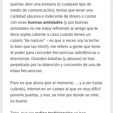
querías abrir una emisora
(
o cualquier tipo de
medio de comunicación
),
tenías que tener una
cantidad abusiva e indecente de dinero o contar
con unas
buenas amistades
(
y por buenas
amistades no me estoy refiriendo al amigo que te
lleva sopita caliente a casa cuando tienes un
catarro
“
de narices
” –
es que a veces soy la leche
:
lo bien que las hilo
!!!),
me refiero a gente que tiene
el poder para conceder frecuencias radiofónicas o
televisivas
.
Grandes batallas
(
y abusos
)
se han
perpetrado por la obtención y concesión de una de
estas frecuencias
.
Pero es que ahora
(
por el momento
…,
y a ver hasta
cuándo
),
Internet es un campo al que es muy difícil
ponerle puertas
,
y eso
,
se mire por donde se mire
,
es bueno
.