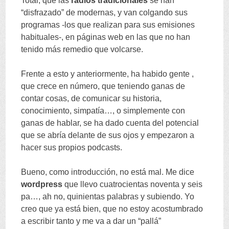
Total
,
que las
radios tradicionales
se han
“
disfrazado
”
de modernas
,
y van colgando sus
programas -los que realizan para sus emisiones
habituales-
,
en páginas web en las que no han
tenido más remedio que volcarse
.
Frente a esto y anteriormente
,
ha habido gente
,
que crece en número
,
que teniendo ganas de
contar cosas
,
de comunicar su historia
,
conocimiento
,
simpatía
…,
o simplemente con
ganas de hablar
,
se ha dado cuenta del potencial
que se abría delante de sus ojos y empezaron a
hacer sus propios podcasts
.
Bueno
,
como introducción
,
no está mal
.
Me dice
wordpress
que llevo cuatrocientas noventa y seis
pa
…,
ah no
,
quinientas palabras y subiendo
.
Yo
creo que ya está bien
,
que no estoy acostumbrado
a escribir tanto y me va a dar un
“
pallá
”