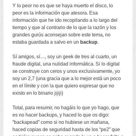
Y lo peor no es que se haya muerto el disco
,
lo
peor es la información que atesora
.
Esa
información que he ido recopilando a lo largo del
tiempo y que al contrario de lo que la razón y los
grandes gurús aconsejan sobre este tema
,
no
estaba guardada a salvo en un
backup
.
Sí amigos
,
sí
…,
soy un geek de tres al cuarto
,
un
fraude digital
,
una nulidad informática
.
Si lo digital
se construye con ceros y unos exclusivamente
,
yo
soy un
2,7 (
una gracia que a lo mejor está un poco
en el límite y con la que quiero expresar que no
existo en lo binario jijiji
)
Total
,
para resumir
,
no hagáis lo que yo hago
,
que
es no hacer backups
,
y haced lo que os digo
:
“
backapead
”
como si no hubiese un mañana
,
haced copias de seguridad hasta de los
“
pe2
”
que