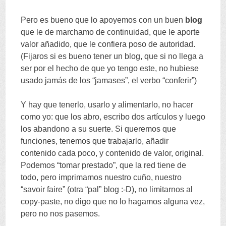
Pero es bueno que lo apoyemos con un buen
blog
que le de marchamo de continuidad
,
que le aporte
valor añadido
,
que le confiera poso de autoridad
.
(
Fijaros si es bueno tener un blog
,
que si no llega a
ser por el hecho de que yo tengo este
,
no hubiese
usado jamás de los
“
jamases
”,
el verbo
“
conferir
”)
Y hay que tenerlo
,
usarlo y alimentarlo
,
no hacer
como yo
:
que los abro
,
escribo dos artículos y luego
los abandono a su suerte
.
Si queremos que
funciones
,
tenemos que trabajarlo
,
añadir
contenido cada poco
,
y contenido de valor
,
original
.
Podemos
“
tomar prestado
”,
que la red tiene de
todo
,
pero imprimamos nuestro cuño
,
nuestro
“
savoir faire
” (
otra
“
pal
”
blog
:-
D
),
no limitarnos al
copy-paste
,
no digo que no lo hagamos alguna vez
,
pero no nos pasemos
.