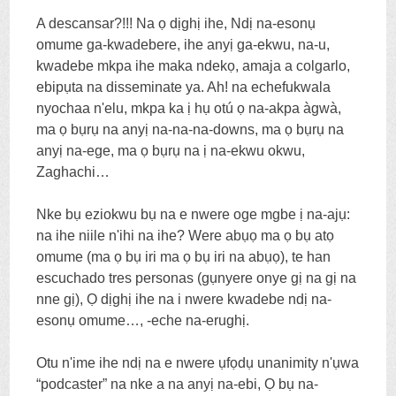
A descansar
?!!! Na ọ dịghị ihe, Ndị na-esonụ
omume ga-kwadebere, ihe anyị ga-ekwu, na-u,
kwadebe mkpa ihe maka ndekọ, amaja a colgarlo,
ebipụta na disseminate ya.
Ah
! na echefukwala
nyochaa n'elu, mkpa ka ị hụ otú ọ na-akpa àgwà,
ma ọ bụrụ na anyị na-na-na-downs, ma ọ bụrụ na
anyị na-ege, ma ọ bụrụ na ị na-ekwu okwu,
Zaghachi…
Nke bụ eziokwu bụ na e nwere oge mgbe ị na-ajụ:
na ihe niile n'ihi na ihe? Were abụọ ma ọ bụ atọ
omume (ma ọ bụ iri ma ọ bụ iri na abụọ),
te han
escuchado tres personas
(gụnyere onye gị na gị na
nne gị), Ọ dịghị ihe na i nwere kwadebe ndị na-
esonụ omume…, -eche na-erughị.
Otu n'ime ihe ndị na e nwere ụfọdụ unanimity n'ụwa
“podcaster” na nke a na anyị na-ebi, Ọ bụ na-