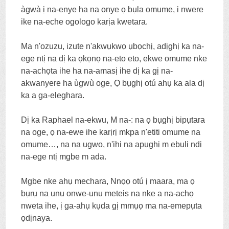
àgwà ị na-enye ha na onye ọ bụla omume, i nwere
ike na-eche ogologo karịa kwetara.
Ma n'ozuzu, izute n'akwụkwọ ụbọchị, adịghị ka na-
ege ntị na dị ka ọkọnọ na-eto eto, ekwe omume nke
na-achọta ihe ha na-amasị ihe dị ka gị na-
akwanyere ha ùgwù oge, Ọ bụghị otú ahụ ka ala dị
ka a ga-eleghara.
Dị ka Raphael na-ekwu, M na-: na ọ bụghị bipụtara
na oge, ọ na-ewe ihe karịrị mkpa n'etiti omume na
omume…, na na ugwo, n'ihi na apụghị m ebuli ndị
na-ege ntị mgbe m ada.
Mgbe nke ahụ mechara, Nnọọ otú ị maara, ma ọ
bụrụ na unu onwe-unu meteis na nke a na-achọ
nweta ihe, ị ga-ahụ kụda gị mmụọ ma na-emepụta
ọdịnaya.