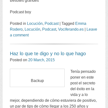
Besotes grandes
Podcast boy
Posted in
Locución
,
Podcast
|
Tagged
Emma
Rodero
,
Locución
,
Podcast
,
Vociferando.es
|
Leave
a comment
Haz lo que te digo y no lo que hago
Posted on
20
March
, 2015
Tenía pensado
poner en este
Backup
post el secreto
del éxito en la
vida y a lo
mejor
,
dependiendo de cómo estuviera de positivo
,
un par de tips de cómo llegar a los
250
años y