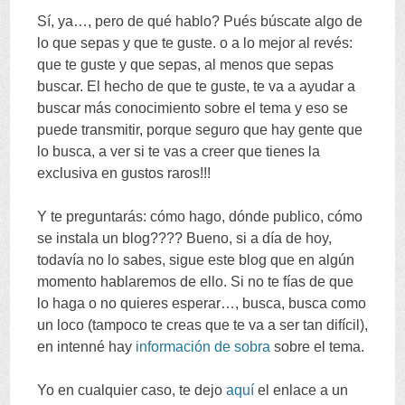
Sí
,
ya
…,
pero de qué hablo
?
Pués búscate algo de
lo que sepas y que te guste
.
o a lo mejor al revés
:
que te guste y que sepas
,
al menos que sepas
buscar
.
El hecho de que te guste
,
te va a ayudar a
buscar más conocimiento sobre el tema y eso se
puede transmitir
,
porque seguro que hay gente que
lo busca
,
a ver si te vas a creer que tienes la
exclusiva en gustos raros
!!!
Y te preguntarás
:
cómo hago
,
dónde publico
,
cómo
se instala un blog
????
Bueno
,
si a día de hoy
,
todavía no lo sabes
,
sigue este blog que en algún
momento hablaremos de ello
.
Si no te fías de que
lo haga o no quieres esperar
…,
busca
,
busca como
un loco
(
tampoco te creas que te va a ser tan difícil
),
en intenné hay
información de sobra
sobre el tema
.
Yo en cualquier caso
,
te dejo
aquí
el enlace a un