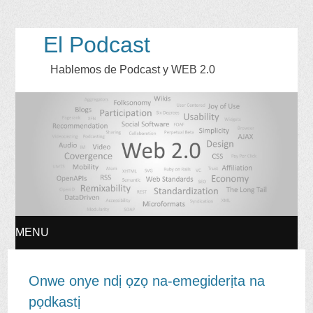
El Podcast
Hablemos de Podcast y WEB
2.0
MENU
SKIP
Onwe onye ndị ọzọ na-emegiderịta na
TO
pọdkastị