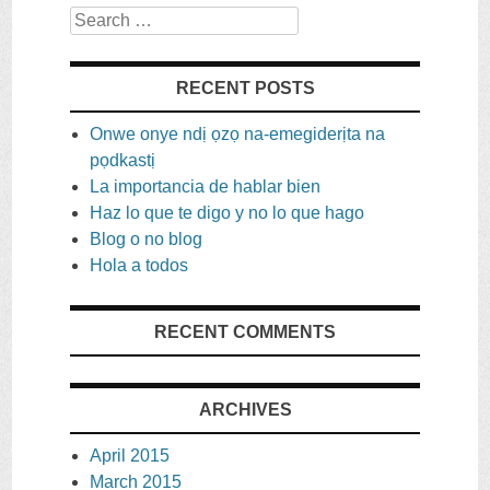
Search
RECENT POSTS
Onwe onye ndị ọzọ na-emegiderịta na
pọdkastị
La importancia de hablar bien
Haz lo que te digo y no lo que hago
Blog o no blog
Hola a todos
RECENT COMMENTS
ARCHIVES
April
2015
March
2015