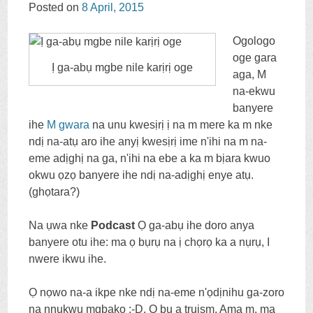
Posted on
8
April
, 2015
CONTENT
Ogologo
oge gara
Ị ga-abụ mgbe nile karịrị oge
aga, M
na-ekwu
banyere
ihe
M gwara
na unu kwesịrị ị na m mere ka m nke
ndị na-atụ aro ihe anyị kwesịrị ime n'ihi na m na-
eme adịghị na ga, n'ihi na ebe a ka m bịara kwuo
okwu ọzọ banyere ihe ndị na-adịghị enye atụ.
(ghọtara?)
Na ụwa nke
Podcast
Ọ ga-abụ ihe doro anya
banyere otu ihe: ma ọ bụrụ na ị chọrọ ka a nụrụ, I
nwere ikwu ihe.
Ọ nọwo na-a ikpe nke ndị na-eme n'ọdịnihu ga-zoro
na nnukwu mgbakọ :-
D
. Ọ bụ a truism, Ama m, ma