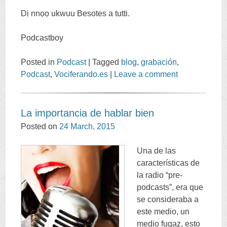
Dị nnọọ ukwuu Besotes a tutti.
Podcastboy
Posted in
Podcast
|
Tagged
blog
,
grabación
,
Podcast
,
Vociferando.es
|
Leave a comment
La importancia de hablar bien
Posted on
24
March
, 2015
Una de las
características de
la radio
“
pre-
podcasts
”,
era que
se consideraba a
este medio
,
un
medio fugaz
,
esto