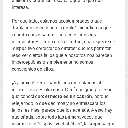
emisora y podamos rescatar aquello que nos
interesa
.
Por otro lado
,
estamos acostumbrados a que
“
hablando se entienda la gente
”,
me refiero a que
cuando conversamos con gente
,
nuestros
interlocutores tienen en su cerebro
,
una especie de
“
dispositivo corrector de errores
”
que les permiten
resolver ciertos fallos que a nosotros nos parecen
imperceptibles o simplemente no somos
conscientes de ellos
.
¡Ay
,
amigo
!
Pero cuando nos enfrentamos al
micro
…,
eso es otra cosa
.
Decía un gran profesor
que conocí que
:
el micro es un cabrón
,
porque
releja todo lo que decimos y no enmascara los
fallos
,
es más
,
parece que los acentúa
.
A esto hay
que añadir
,
sobre todo las primera veces que
usamos ese
“
dispositivo diabólico
”,
la sorpresa que