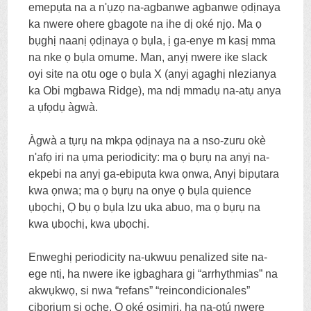
emepụta na a n'ụzọ na-agbanwe agbanwe ọdịnaya
ka nwere ohere gbagote na ihe dị oké njọ. Ma ọ
bụghị naanị ọdịnaya ọ bụla, ị ga-enye m kasị mma
na nke ọ bụla omume. Man, anyị nwere ike slack
oyi site na otu oge ọ bụla X (anyị agaghị nlezianya
ka Obi mgbawa Ridge), ma ndị mmadụ na-atụ anya
a ụfọdụ àgwà.
Àgwà a tụrụ na mkpa ọdịnaya na a nso-zuru okè
n'afọ iri na ụma periodicity: ma ọ bụrụ na anyị na-
ekpebi na anyị ga-ebipụta kwa ọnwa, Anyị bipụtara
kwa ọnwa; ma ọ bụrụ na onye ọ bụla quience
ụbọchị, Ọ bụ ọ bụla Izu uka abuo, ma ọ bụrụ na
kwa ụbọchị, kwa ụbọchị.
Enweghị periodicity na-ukwuu penalized site na-
ege ntị, ha nwere ike ịgbaghara gị “arrhythmias” na
akwụkwọ, si nwa “
refans
” “
reincondicionales
”
ciborium si oche. O oké osimiri, ha na-otú nwere