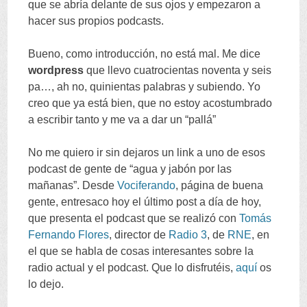
que se abría delante de sus ojos y empezaron a
hacer sus propios podcasts
.
Bueno
,
como introducción
,
no está mal
.
Me dice
wordpress
que llevo cuatrocientas noventa y seis
pa
…,
ah no
,
quinientas palabras y subiendo
.
Yo
creo que ya está bien
,
que no estoy acostumbrado
a escribir tanto y me va a dar un
“
pallá
”
No me quiero ir sin dejaros un link a uno de esos
podcast de gente de
“
agua y jabón por las
mañanas
”.
Desde
Vociferando
,
página de buena
gente
,
entresaco hoy el último post a día de hoy
,
que presenta el podcast que se realizó con
Tomás
Fernando Flores
,
director de
Radio
3
,
de
RNE
,
en
el que se habla de cosas interesantes sobre la
radio actual y el podcast
.
Que lo disfrutéis
,
aquí
os
lo dejo
.