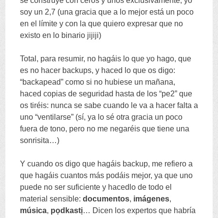
se construye con ceros y unos exclusivamente
,
yo
soy un
2,7 (
una gracia que a lo mejor está un poco
en el límite y con la que quiero expresar que no
existo en lo binario jijiji
)
Total
,
para resumir
,
no hagáis lo que yo hago
,
que
es no hacer backups
,
y haced lo que os digo
:
“
backapead
”
como si no hubiese un mañana
,
haced copias de seguridad hasta de los
“
pe2
”
que
os tiréis
:
nunca se sabe cuando le va a hacer falta a
uno
“
ventilarse
” (
sí
,
ya lo sé otra gracia un poco
fuera de tono
,
pero no me negaréis que tiene una
sonrisita
…)
Y cuando os digo que hagáis backup
,
me refiero a
que hagáis cuantos más podáis mejor
,
ya que uno
puede no ser suficiente y hacedlo de todo el
material sensible
:
documentos
,
imágenes
,
música
,
pọdkastị
…
Dicen los expertos que habría