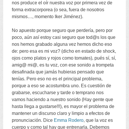
nos produce el oír nuestra voz por primera vez de
forma extracorporea
(
o sea
,
fuera de nosotros
mismos
…,
momento Iker Jiménez
).
No apuesto porque seguro que perdería
,
pero por
poco
,
aún así estoy casi seguro que tod@s los que
nos hemos grabado alguna vez hemos dicho eso
de
:
pero esa es mi voz
? (
dicho en estado de shock
,
ojos como platos y rojos como tomates
),
pués sí
,
sí
,
amig@ mi@
,
es tu voz
,
con ese sonido a trompeta
desafinada que jamás hubieras pensado que
tenías
.
Pero eso no es el principal problema
,
porque a eso se acostumbra uno
.
Es cuestión de
grabarse
,
escucharse y tarde o temprano nos
vamos haciendo a nuestro sonido
(
Hay gente que
hasta llega a gustarse
!!!),
es mayor el problema de
mantener un discurso claro y limpio a efectos de
pronunciación
.
Dice
Emma Rodero
,
que la voz es
cuerpo y como tal hay que entrenarla
.
Debemos