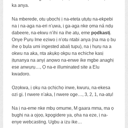
ka anya.
Na mberede, otu ụbọchị ị na-eteta ụtụtụ na-ekpebi
na ị na-aga na-eri n'ụwa, ị ga-aga nke ọma ná ndụ
dabeere, na-ekwu n'ihi na ihe atụ, eme
pọdkastị
.
Onye Pụrụ Ime eziwo ị n'otu ntabi anya (na ma ọ bụ
ihe ọ bụla umi ingested abalị tupu), na ị hụrụ na a
okwu na aka, nta akụkọ okpu na echiche kasị
ịtụnanya na anyị anọwo na-enwe ike mgbe anaghị
ese anwụrụ…, Ọ na-e illuminated site a Elu
kwadoro.
Ọzọkwa, ị ọkụ na ọchịchọ inwe, kwuru, na-ekesa
ozi gị. Ị nwere n'aka, Ị nwere oge…, 3, 2, 1, na-atụ!
Na ị na-eme nke mbụ omume, M gaara mma, ma ọ
bụghị na a ọjọọ, kpọgidere ya, ọha na eze, ị na-
enye webcasting. Ugbu a izu ike…