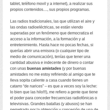
tablet
,
teléfono movil y a internet
),
a realizar sus
propios contenidos
…,
sus propios programas
.
Las radios tradicionales
,
las que utilizan el aire y
las ondas radioeléctricas
,
se están viendo
superadas por un fenómeno que democratiza el
acceso a la información
,
a la formación y al
entretenimiento
.
Hasta hace no pocas fechas
,
si
querías abrir una emisora
(
o cualquier tipo de
medio de comunicación
),
tenías que tener una
cantidad abusiva e indecente de dinero o contar
con unas
buenas amistades
(
y por buenas
amistades no me estoy refiriendo al amigo que te
lleva sopita caliente a casa cuando tienes un
catarro
“
de narices
” –
es que a veces soy la leche
:
lo bien que las hilo
!!!),
me refiero a gente que tiene
el poder para conceder frecuencias radiofónicas o
televisivas
.
Grandes batallas
(
y abusos
)
se han
perpetrado por la obtención y concesión de una de