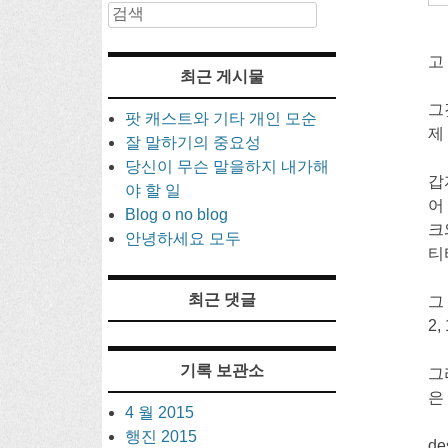
검
색
기
고
최근 게시물
그
팟 캐스트와 기타 개인 모순
제
잘 말하기의 중요성
당신이 무슨 말을하지 내가해
갑
야 할 일
어
Blog o no blog
크
안녕하세요 모두
티
최근 댓글
그
2,
기록 보관소
그
은
4 월 2015
행진 2015
d