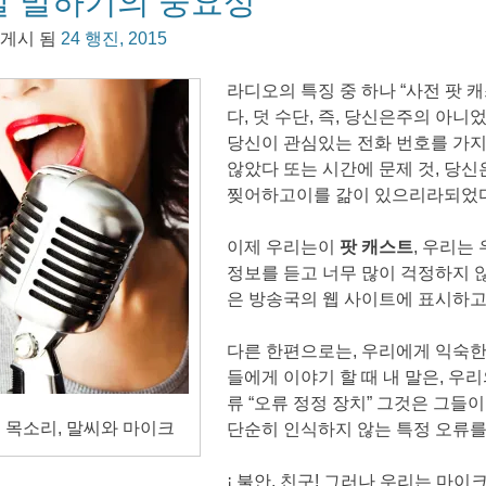
잘 말하기의 중요성
 게시 됨
24 행진, 2015
라디오의 특징 중 하나 “사전 팟 
다, 덧 수단, 즉, 당신은주의 아니
당신이 관심있는 전화 번호를 가지
않았다 또는 시간에 문제 것, 당
찢어하고이를 갊이 있으리라되었다
이제 우리는이
팟 캐스트
, 우리는
정보를 듣고 너무 많이 걱정하지 않
은 방송국의 웹 사이트에 표시하고 
다른 한편으로는, 우리에게 익숙한 
들에게 이야기 할 때 내 말은, 우
류 “오류 정정 장치” 그것은 그들
목소리, 말씨와 마이크
단순히 인식하지 않는 특정 오류를
¡ 불안, 친구! 그러나 우리는 마이