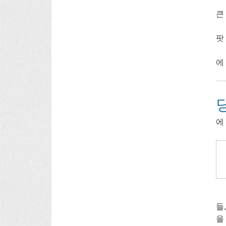
큰 
팟
에
에
들
을