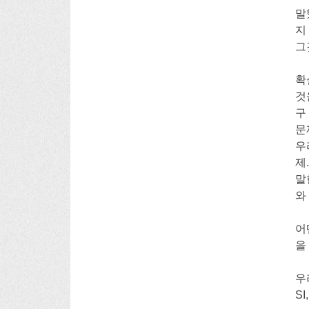
말
지
그
확
것
구
문
우
제
말
와
어
을
우
SI