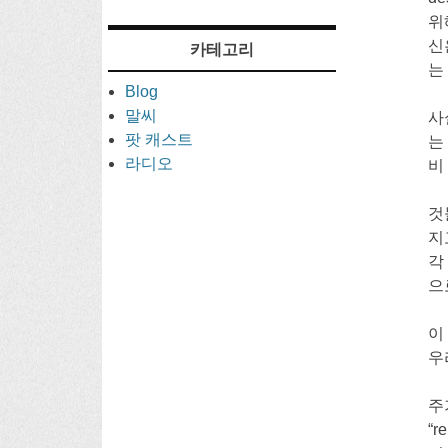
위
신
카테고리
는
Blog
말씨
사
팟 캐스트
는
라디오
비
것
지
각
으
이
우
주
“