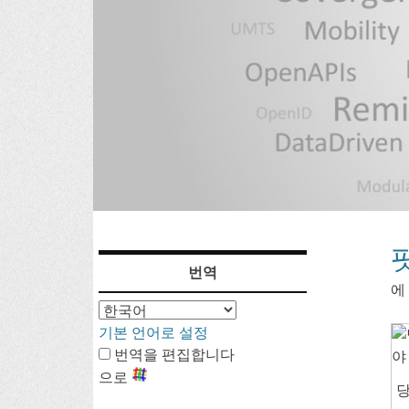
컨
번역
텐
에
츠
기본 언어로 설정
번역을 편집합니다
로
으로
당
가