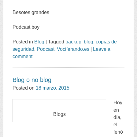
Besotes grandes
Podcast boy
Posted in
Blog
|
Tagged
backup
,
blog
,
copias de
seguridad
,
Podcast
,
Vociferando.es
|
Leave a
comment
Blog o no blog
Posted on
18 marzo, 2015
Hoy
en
Blogs
día,
el
fenó